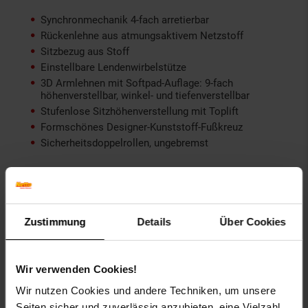
Synchronmechanik 4-fach arretierbar
Rückenlehne aus atmungsaktivem Netzstoff
Sitzbezug aus Stoff
Einstellbare Lendenwirbelstütze
3D Armlehnen mit Softpad-Auflage: 9-fach
höhenverstellbar, winkel- und tiefenverstellbar
Stufenlose Sitzhöhenverstellung mit Toplift
Formschönes Designer-Kunststoff-Fußkreuz
Sicherheitsdoppelrollen, ungebremst
Gewählte Variante:
Farbe: Schwarz/Orange
Zustimmung
Details
Über Cookies
Artikelnummer: 1770155001
EAN: 4260182536360
Artikel gehört zur Kategorie:
Bürostühle
Wir verwenden Cookies!
Wir nutzen Cookies und andere Techniken, um unsere
Seiten sicher und zuverlässig anzubieten, eine Vielzahl