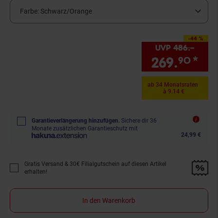
Farbe:
Schwarz/Orange
-44 %
Sie Sparen 44 Prozent,
UVP
486.–
UVP :
269.
*
Sie
90
ab 34 Monatsraten
à 9.14 €
Garantieverlängerung hinzufügen.
Sichere dir 36
Monate zusätzlichen Garantieschutz mit
24,99 €
Gratis Versand & 30€ Filialgutschein auf diesen Artikel
Promotion "Gratis Versand &amp; 30€ Filialgutschein auf diesen Artikel 
erhalten!
In den Warenkorb