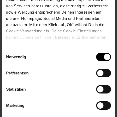
von Services bereitzustellen, diese stetig zu verbessern
Bewertungen
sowie Werbung entsprechend Deinen Interessen auf
unserer Homepage, Social Media und Partnerseiten
Versandinformationen
anzuzeigen. Mit einem Klick auf „Ok“ willigst Du in die
Cookie Verwendung ein. Deine Cookie-Einstellungen
kannst Du jederzeit in den
Datenschutzinformationen
Herstellerinformationen
ändern bzw. widerrufen.
Einwilligungsauswahl
Notwendig
Fußzeile
Weitere Online-Angebote
Präferenzen
Netto Reisen
TV-Shop
Weinwelt
Statistiken
Marketing