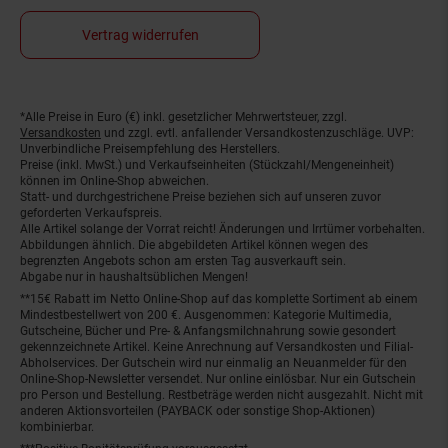
Vertrag widerrufen
*Alle Preise in Euro (€) inkl. gesetzlicher Mehrwertsteuer, zzgl.
Fußnoten
Versandkosten
und zzgl. evtl. anfallender Versandkostenzuschläge. UVP:
Unverbindliche Preisempfehlung des Herstellers.
Preise (inkl. MwSt.) und Verkaufseinheiten (Stückzahl/Mengeneinheit)
können im Online-Shop abweichen.
Statt- und durchgestrichene Preise beziehen sich auf unseren zuvor
geforderten Verkaufspreis.
Alle Artikel solange der Vorrat reicht! Änderungen und Irrtümer vorbehalten.
Abbildungen ähnlich. Die abgebildeten Artikel können wegen des
begrenzten Angebots schon am ersten Tag ausverkauft sein.
Abgabe nur in haushaltsüblichen Mengen!
**15€ Rabatt im Netto Online-Shop auf das komplette Sortiment ab einem
Mindestbestellwert von 200 €. Ausgenommen: Kategorie Multimedia,
Gutscheine, Bücher und Pre- & Anfangsmilchnahrung sowie gesondert
gekennzeichnete Artikel. Keine Anrechnung auf Versandkosten und Filial-
Abholservices. Der Gutschein wird nur einmalig an Neuanmelder für den
Online-Shop-Newsletter versendet. Nur online einlösbar. Nur ein Gutschein
pro Person und Bestellung. Restbeträge werden nicht ausgezahlt. Nicht mit
anderen Aktionsvorteilen (PAYBACK oder sonstige Shop-Aktionen)
kombinierbar.