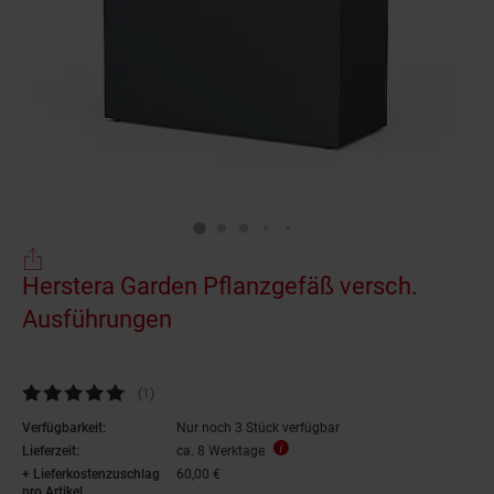
Herstera Garden Pflanzgefäß versch.
Ausführungen
Kundenbewertung: 5 von 5 Sternen
(1
Kundenbewertungen
)
Verfügbarkeit:
Nur noch 3 Stück verfügbar
Lieferzeit:
ca. 8 Werktage
+ Lieferkostenzuschlag
60,00 €
pro Artikel