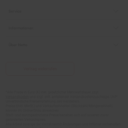
Service
Informationen
Über Netto
Vertrag widerrufen
*Alle Preise in Euro (€) inkl. gesetzlicher Mehrwertsteuer, zzgl.
Fußnoten
Versandkosten
und zzgl. evtl. anfallender Versandkostenzuschläge. UVP:
Unverbindliche Preisempfehlung des Herstellers.
Preise (inkl. MwSt.) und Verkaufseinheiten (Stückzahl/Mengeneinheit)
können im Online-Shop abweichen.
Statt- und durchgestrichene Preise beziehen sich auf unseren zuvor
geforderten Verkaufspreis.
Alle Artikel solange der Vorrat reicht! Änderungen und Irrtümer vorbehalten.
Abbildungen ähnlich. Die abgebildeten Artikel können wegen des