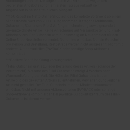
begrenzten Angebots schon am ersten Tag ausverkauft sein.
Abgabe nur in haushaltsüblichen Mengen!
**15€ Rabatt im Netto Online-Shop auf das komplette Sortiment ab einem
Mindestbestellwert von 200 €. Ausgenommen: Kategorie Multimedia,
Gutscheine, Bücher und Pre- & Anfangsmilchnahrung sowie gesondert
gekennzeichnete Artikel. Keine Anrechnung auf Versandkosten und Filial-
Abholservices. Der Gutschein wird nur einmalig an Neuanmelder für den
Online-Shop-Newsletter versendet. Nur online einlösbar. Nur ein Gutschein
pro Person und Bestellung. Restbeträge werden nicht ausgezahlt. Nicht mit
anderen Aktionsvorteilen (PAYBACK oder sonstige Shop-Aktionen)
kombinierbar.
***Positive Bonitätsprüfung vorausgesetzt
²⁰Filial-Gutschein gratis zu jeder Bestellung dieses Artikels (solange der
Vorrat reicht). Versand des Filial-Gutscheins erfolgt 4 Wochen nach
Warenanlieferung per Mail. Die Höhe des Filial-Gutscheins ist dem
Artikelbild des gekauften Artikels zu entnehmen. Vervielfältigung jeglicher
Art nicht gestattet. Der Filial-Gutschein ist ohne Mindesteinkaufswert
einlösbar. Nicht mit anderen Aktionsvorteilen (PAYBACK oder sonstige
Shop-Aktionen) kombinierbar. Der jeweilige Gültigkeitszeitraum des Filial-
Gutscheins ist darauf vermerkt.
© Netto Marken-Discount Stiftung & Co. KG |
Kontakt
|
Datenschutz
|
Impressum