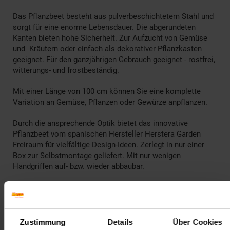
Das Pflanzbeet besteht aus pulverbeschichtetem Stahl und
sorgt für eine enorme Lebensdauer. Die abgerundeten
Kanten bieten hohe Sicherheit. Zur Aufzucht von Gemüse
und Kräutern oder einfach als dekorativer Pflanzkasten
geeignet. Für den ganzjährigen Gebrauch geeignet - rostfrei,
witterungs- und frostbeständig.
Mit einer Länge von 100 cm können Sie eine komplette
Variation an Gemüse, Pflanzen oder Gewürze anpflanzen.
Durch die ansprechende Optik bietet das innovative
Pflanzbeet vom spanischen Hersteller Herstera Garden
Freiraum für vielfältige Design-Ideen. Zerlegt in nur einer
Box zur Selbstmontage geliefert. Mit nur wenigen
Handgriffen auf- bzw. wieder abbaubar.
100x40x115cm
Angenehme Pflanzhöhe (80 cm)
Ansprechendes Design
Zustimmung
Details
Über Cookies
Großes Volumen