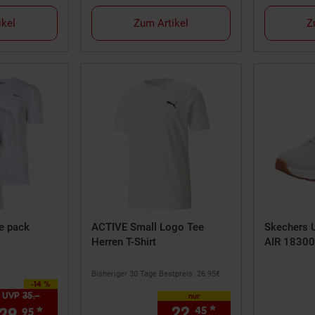
ikel
Zum Artikel
Z
e pack
ACTIVE Small Logo Tee
Skechers 
Herren T-Shirt
AIR 18300
Bisheriger 30 Tage Bestpreis: 26.
95
€
-14 %
 Sparen 14 Prozent,
UVP
35.–
UVP : 35,–€
nur
22.
*
nur 22,
€ St
29.
*
ab 29,
€ Sternchen Fußnote, Detail
45
45
95
95