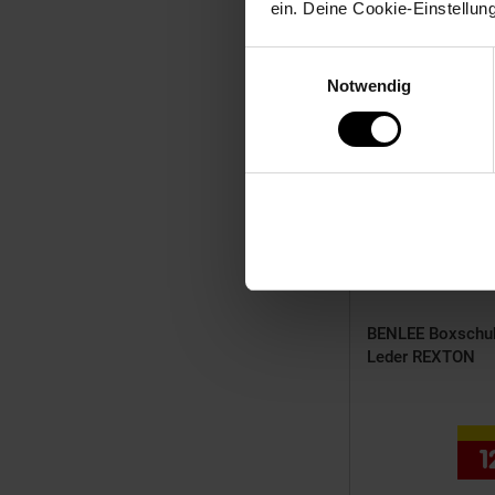
ein. Deine Cookie-Einstellun
Zum Art
Einwilligungsauswahl
Notwendig
BENLEE Boxschu
Leder REXTON
1