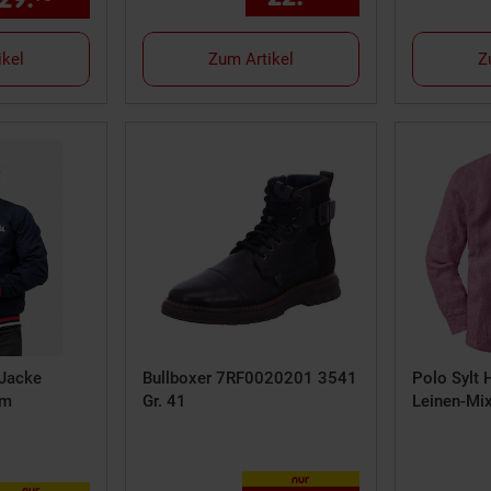
ikel
Zum Artikel
Z
 Jacke
Bullboxer 7RF0020201 3541
Polo Sylt 
rm
Gr. 41
Leinen-Mi
nur
nur