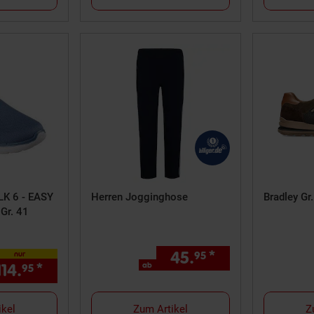
K 6 - EASY
Herren Jogginghose
Bradley Gr
Gr. 41
45.
*
ab 45,
€ Ste
nur
95
95
114.
*
nur 114,
€ Sternchen Fußnote, Detai
ab
95
95
ikel
Zum Artikel
Z