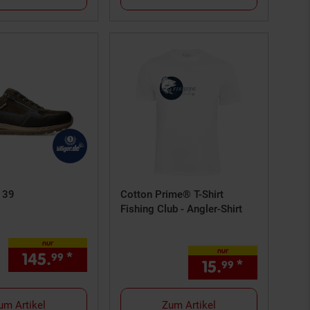
. 39
Cotton Prime® T-Shirt
Fishing Club - Angler-Shirt
nur
rnchen Fußnote, Details am Seitenende
nur
145.
*
nur 145,
€ Sternchen Fußnote, D
99
99
ls am Seitenende
15.
*
nur 15,
99
99
um Artikel
Zum Artikel