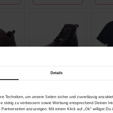
O - HOMBRE
Panama Jack Emery Igloo
Porsche T
Details
45
C1 Gr. 42
Tee Herren
Bisheriger 30 
nur
nur
e Techniken, um unsere Seiten sicher und zuverlässig anzubiet
94.
*
nur 94,
€ Sternchen Fußnote, Detai
269.–
*
nur 269,–€ S
95
95
ese stetig zu verbessern sowie Werbung entsprechend Deinen In
artnerseiten anzuzeigen. Mit einem Klick auf „Ok“ willigst Du