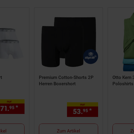
t
Premium Cotton-Shorts 2P
Otto Kern 
Herren Boxershort
Poloshirts
nur
nur
71.
*
nur 71,
€ Sternchen Fußnote, Detail
95
95
53.
*
nur 53,
€ St
95
95
ikel
Zum Artikel
Z