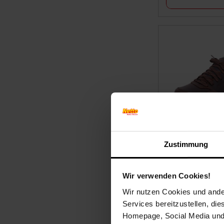
Skechers BENAG
Zustimmung
210021 CDB Gr. 
Wir verwenden Cookies!
Wir nutzen Cookies und ander
Services bereitzustellen, di
Homepage, Social Media und P