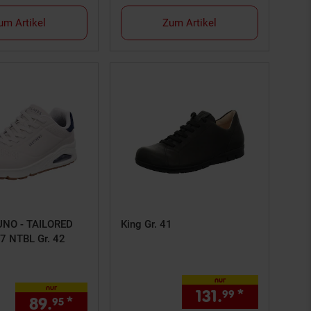
um Artikel
Zum Artikel
UNO - TAILORED
King Gr. 41
7 NTBL Gr. 42
nur
nur
131.
*
nur 131,
99
99
89.
*
nur 89,
€ Sternchen Fußnote, D
95
95
ernchen Fußnote, Details am Seitenende
s am Seitenende