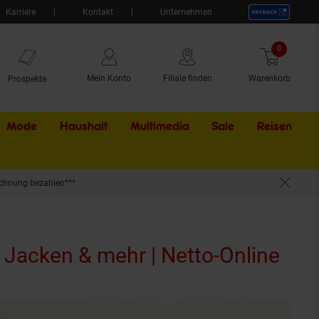
Karriere
Kontakt
Unternehmen
0
Artikel
Mein Konto
Filiale finden
Warenkorb
Prospekte
Mode
Haushalt
Multimedia
Sale
Externer Li
Reisen
chnung bezahlen***
 Jacken & mehr | Netto-Online