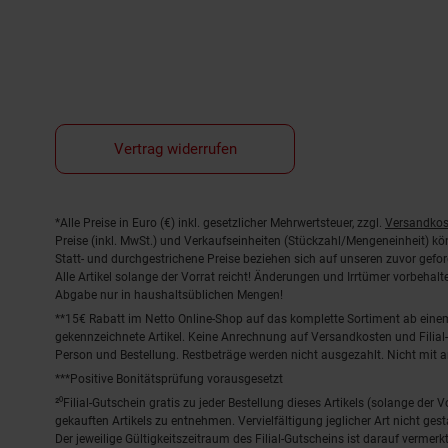
Vertrag widerrufen
Fußnoten
*Alle Preise in Euro (€) inkl. gesetzlicher Mehrwertsteuer, zzgl.
Versandkos
Preise (inkl. MwSt.) und Verkaufseinheiten (Stückzahl/Mengeneinheit) k
Statt- und durchgestrichene Preise beziehen sich auf unseren zuvor gefor
Alle Artikel solange der Vorrat reicht! Änderungen und Irrtümer vorbeha
Abgabe nur in haushaltsüblichen Mengen!
**15€ Rabatt im Netto Online-Shop auf das komplette Sortiment ab ein
gekennzeichnete Artikel. Keine Anrechnung auf Versandkosten und Filial-
Person und Bestellung. Restbeträge werden nicht ausgezahlt. Nicht mit 
***Positive Bonitätsprüfung vorausgesetzt
²⁰Filial-Gutschein gratis zu jeder Bestellung dieses Artikels (solange der
gekauften Artikels zu entnehmen. Vervielfältigung jeglicher Art nicht ge
Der jeweilige Gültigkeitszeitraum des Filial-Gutscheins ist darauf vermerkt