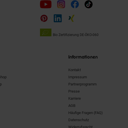
Folge
uns
auf
Bio Zertifizierung
DE-ÖKO-060
Unsere
Siegel
Informationen
Kontakt
Shop
Impressum
pp
Partnerprogramm
Presse
Karriere
AGB
Häufige Fragen (FAQ)
Datenschutz
Widerrufsrecht