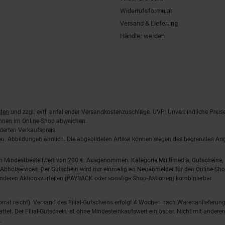
Widerrufsformular
Versand & Lieferung
Händler werden
ten
und zzgl. evtl. anfallender Versandkostenzuschläge. UVP: Unverbindliche Preis
önnen im Online-Shop abweichen.
derten Verkaufspreis.
lten. Abbildungen ähnlich. Die abgebildeten Artikel können wegen des begrenzten A
em Mindestbestellwert von 200 €. Ausgenommen: Kategorie Multimedia, Gutscheine
Abholservices. Der Gutschein wird nur einmalig an Neuanmelder für den Online-Shop
anderen Aktionsvorteilen (PAYBACK oder sonstige Shop-Aktionen) kombinierbar.
 Vorrat reicht). Versand des Filial-Gutscheins erfolgt 4 Wochen nach Warenanlieferung
stattet. Der Filial-Gutschein ist ohne Mindesteinkaufswert einlösbar. Nicht mit and
.