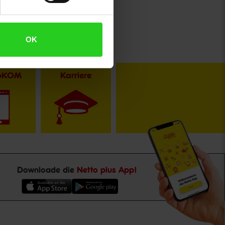
OK
toKOM
Karriere
Downloade die
Netto plus App!