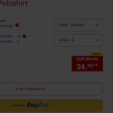
oloshirt
Lager
Farbe:
Schwarz
2 Werktage
is°Punkte:
12
Größe:
S
ra°Punkte:
0
-58 %
Sie Sparen 58 Prozent,
UVP
59.
90
UVP : 5
24.
*
Sie 
90
In den Warenkorb