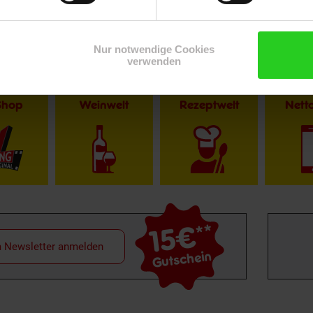
Nur notwendige Cookies
verwenden
Shop
Weinwelt
Rezeptwelt
Net
15€
**
m Newsletter anmelden
Gutschein