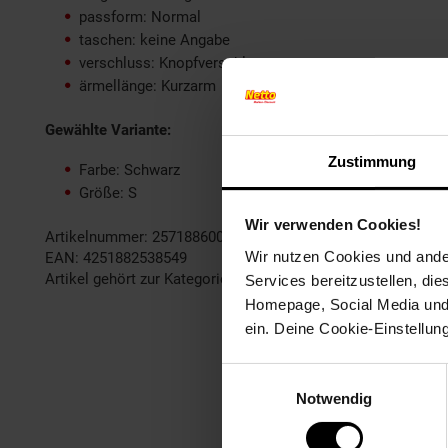
passform: Normal
taschen: keine Angabe
verschluss: Knopfverschluss
ärmellänge: Kurzarm
Gewählte Variante:
Zustimmung
Farbe: Schwarz
Größe: S
Wir verwenden Cookies!
Artikelnummer: 2571886000
Wir nutzen Cookies und ander
EAN: 4251882538549
Artikel gehört zur Kategorie:
Herren Oberbekleidung
Services bereitzustellen, di
Homepage, Social Media und P
ein. Deine Cookie-Einstellun
Einwilligungsauswahl
Notwendig