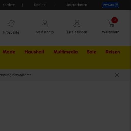
Karriere
Kontakt
Unternehmen
0
Artikel
Mein Konto
Filiale finden
Warenkorb
Prospekte
Mode
Haushalt
Multimedia
Sale
Externer Li
Reisen
chnung bezahlen***