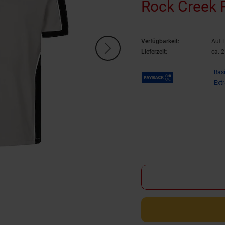
Rock Creek P
Verfügbarkeit:
Auf 
Lieferzeit:
ca. 
Payback Punkte
Bas
Ext