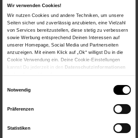
Versandinformationen
Wir verwenden Cookies!
Wir nutzen Cookies und andere Techniken, um unsere
Seiten sicher und zuverlässig anzubieten, eine Vielzahl
Herstellerinformationen
von Services bereitzustellen, diese stetig zu verbessern
sowie Werbung entsprechend Deinen Interessen auf
unserer Homepage, Social Media und Partnerseiten
Fußzeile
Weitere Online-Angebote
anzuzeigen. Mit einem Klick auf „Ok“ willigst Du in die
Cookie Verwendung ein. Deine Cookie-Einstellungen
Netto Reisen
TV-Shop
Weinwelt
kannst Du jederzeit in den
Datenschutzinformationen
ändern bzw. widerrufen.
Einwilligungsauswahl
Notwendig
Präferenzen
Rezeptwelt
NettoKOM
Karriere
Statistiken