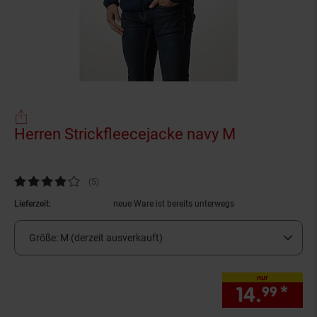
Herren Strickfleecejacke navy M
(Produkt ak
Kundenbewertung: 4,2 von 5 Sternen
(5
Kundenbewertungen
)
Lieferzeit:
neue Ware ist bereits unterwegs
Größe:
M (derzeit ausverkauft)
nur
14.
*
nur
99