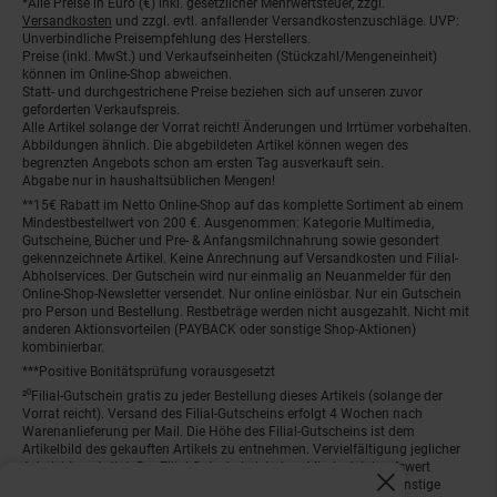
*Alle Preise in Euro (€) inkl. gesetzlicher Mehrwertsteuer, zzgl.
Fußnoten
Versandkosten
und zzgl. evtl. anfallender Versandkostenzuschläge. UVP:
Unverbindliche Preisempfehlung des Herstellers.
Preise (inkl. MwSt.) und Verkaufseinheiten (Stückzahl/Mengeneinheit)
können im Online-Shop abweichen.
Statt- und durchgestrichene Preise beziehen sich auf unseren zuvor
geforderten Verkaufspreis.
Alle Artikel solange der Vorrat reicht! Änderungen und Irrtümer vorbehalten.
Abbildungen ähnlich. Die abgebildeten Artikel können wegen des
begrenzten Angebots schon am ersten Tag ausverkauft sein.
Abgabe nur in haushaltsüblichen Mengen!
**15€ Rabatt im Netto Online-Shop auf das komplette Sortiment ab einem
Mindestbestellwert von 200 €. Ausgenommen: Kategorie Multimedia,
Gutscheine, Bücher und Pre- & Anfangsmilchnahrung sowie gesondert
gekennzeichnete Artikel. Keine Anrechnung auf Versandkosten und Filial-
Abholservices. Der Gutschein wird nur einmalig an Neuanmelder für den
Online-Shop-Newsletter versendet. Nur online einlösbar. Nur ein Gutschein
pro Person und Bestellung. Restbeträge werden nicht ausgezahlt. Nicht mit
anderen Aktionsvorteilen (PAYBACK oder sonstige Shop-Aktionen)
kombinierbar.
***Positive Bonitätsprüfung vorausgesetzt
²⁰Filial-Gutschein gratis zu jeder Bestellung dieses Artikels (solange der
Vorrat reicht). Versand des Filial-Gutscheins erfolgt 4 Wochen nach
Warenanlieferung per Mail. Die Höhe des Filial-Gutscheins ist dem
Artikelbild des gekauften Artikels zu entnehmen. Vervielfältigung jeglicher
Art nicht gestattet. Der Filial-Gutschein ist ohne Mindesteinkaufswert
einlösbar. Nicht mit anderen Aktionsvorteilen (PAYBACK oder sonstige
Fenster schliess