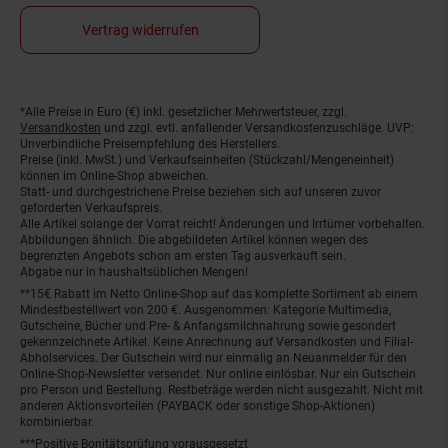
Vertrag widerrufen
*Alle Preise in Euro (€) inkl. gesetzlicher Mehrwertsteuer, zzgl.
Fußnoten
Versandkosten
und zzgl. evtl. anfallender Versandkostenzuschläge. UVP:
Unverbindliche Preisempfehlung des Herstellers.
Preise (inkl. MwSt.) und Verkaufseinheiten (Stückzahl/Mengeneinheit)
können im Online-Shop abweichen.
Statt- und durchgestrichene Preise beziehen sich auf unseren zuvor
geforderten Verkaufspreis.
Alle Artikel solange der Vorrat reicht! Änderungen und Irrtümer vorbehalten.
Abbildungen ähnlich. Die abgebildeten Artikel können wegen des
begrenzten Angebots schon am ersten Tag ausverkauft sein.
Abgabe nur in haushaltsüblichen Mengen!
**15€ Rabatt im Netto Online-Shop auf das komplette Sortiment ab einem
Mindestbestellwert von 200 €. Ausgenommen: Kategorie Multimedia,
Gutscheine, Bücher und Pre- & Anfangsmilchnahrung sowie gesondert
gekennzeichnete Artikel. Keine Anrechnung auf Versandkosten und Filial-
Abholservices. Der Gutschein wird nur einmalig an Neuanmelder für den
Online-Shop-Newsletter versendet. Nur online einlösbar. Nur ein Gutschein
pro Person und Bestellung. Restbeträge werden nicht ausgezahlt. Nicht mit
anderen Aktionsvorteilen (PAYBACK oder sonstige Shop-Aktionen)
kombinierbar.
***Positive Bonitätsprüfung vorausgesetzt