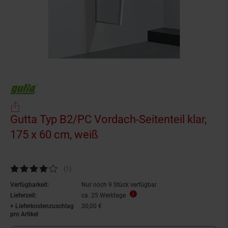
Gutta Typ B2/PC Vordach-Seitenteil klar,
175 x 60 cm, weiß
Kundenbewertung: 4 von 5 Sternen
(1
Kundenbewertungen
)
Verfügbarkeit:
Nur noch 9 Stück verfügbar
Lieferzeit:
ca. 25 Werktage
+ Lieferkostenzuschlag
30,00 €
pro Artikel