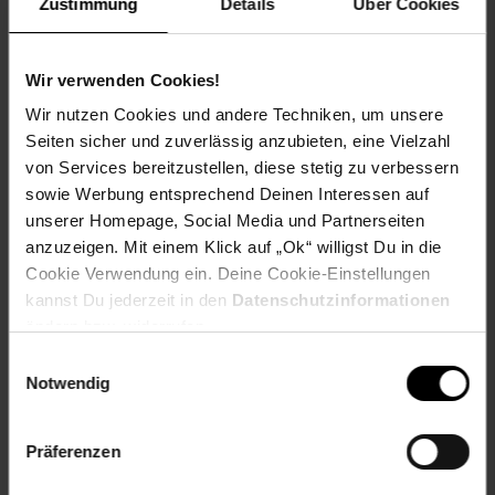
Zustimmung
Details
Über Cookies
Hinweis
Wir verwenden Cookies!
Wir nutzen Cookies und andere Techniken, um unsere
Bitte messen Sie nach, ob dieses Seitenteil an den
vorgesehenen Ort passt
Seiten sicher und zuverlässig anzubieten, eine Vielzahl
Passend zum baulichen Untergrund sind
von Services bereitzustellen, diese stetig zu verbessern
entsprechende Dübel und Schrauben erforderlich
sowie Werbung entsprechend Deinen Interessen auf
unserer Homepage, Social Media und Partnerseiten
anzuzeigen. Mit einem Klick auf „Ok“ willigst Du in die
Cookie Verwendung ein. Deine Cookie-Einstellungen
Bitte beachten Sie: Dieser Artikel wird für Sie per Spedition
bis zur Bordsteinkante an eine von Ihnen angegebene
kannst Du jederzeit in den
Datenschutzinformationen
Anschrift versendet.
ändern bzw. widerrufen.
Einwilligungsauswahl
Artikelnummer: 1744900000
Notwendig
EAN: 4003412100821
Artikel gehört zur Kategorie:
Haustüren & Zimmertüren
Präferenzen