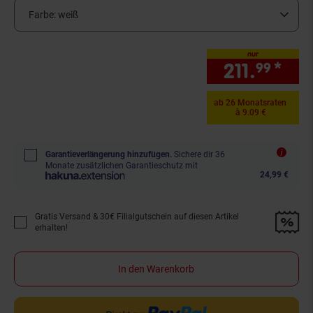
Farbe:
weiß
nur
211.
*
nur
99
ab 26 Monatsraten
à 9.09 €
Garantieverlängerung hinzufügen.
Sichere dir 36
Monate zusätzlichen Garantieschutz mit
24,99 €
Gratis Versand & 30€ Filialgutschein auf diesen Artikel
Promotion "Gratis Versand &amp; 30€ Filialgutschein auf diesen Artikel 
erhalten!
In den Warenkorb