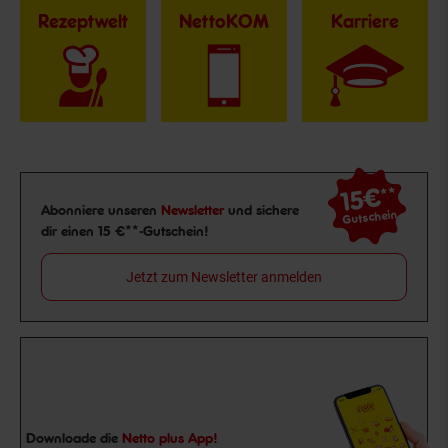
Rezeptwelt
NettoKOM
Karriere
15€
**
Newsletter Anmeldung
Abonniere unseren
Newsletter
und sichere
Gutschein
dir einen 15 €**-Gutschein!
Jetzt zum Newsletter anmelden
Downloade die
Netto plus App!