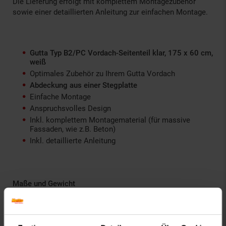
Die Lieferung erfolgt mit komplettem Montagezubehör
sowie einer detaillierten Anleitung zur einfachen Montage.
Gutta Typ B2/PC Vordach-Seitenteil klar, 175 x 60 cm,
weiß
Optimales Zubehör zu Ihrem Gutta Vordach
Abdeckung aus einer Stegplatte
Einfache Montage
Anspruchsvolles Design
Inkl. komplettem Montagematerial (für massive
Fassaden, wie z.B. Beton)
Inkl. detaillierte Anleitung
Maße und Gewicht
Maße: ca. B 45 x H 175 x T 60 cm
Gewicht: ca. 8 kg