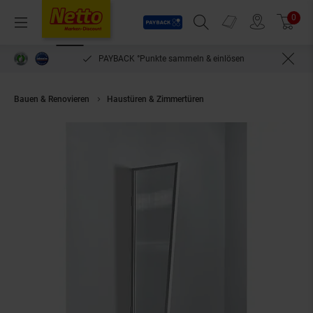
Payback
Prospekte
0
Arti
Menü
Suchfeld einblenden
Filiale finden
Warenkorb
PAYBACK °Punkte sammeln & einlösen
Bauen & Renovieren
Haustüren & Zimmertüren
Gutta Typ B2/PC Vordach-