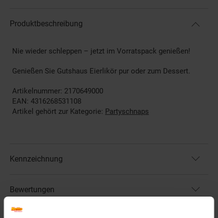
Produktbeschreibung
Nie wieder schleppen – jetzt im Vorratspack genießen!
Genießen Sie Gutshaus Eierlikör pur oder zum Dessert.
Artikelnummer: 2170649000
EAN: 4316268531108
Artikel gehört zur Kategorie:
Partyschnaps
Kennzeichnung
Bewertungen