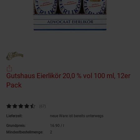
Gutshaus Eierlikör 20,0 % vol 100 ml, 12er
Pack
(Produkt aktuell ausverkauft)
Kundenbewertung: 4,63 von 5 Sternen
(67
Kundenbewertungen
)
Lieferzeit:
neue Ware ist bereits unterwegs
Grundpreis:
16.
90
/ l
16,
90
€ pro Liter
Mindestbestellmenge:
2