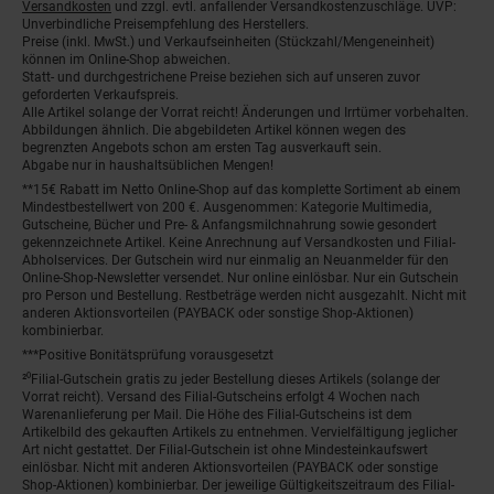
Versandkosten
und zzgl. evtl. anfallender Versandkostenzuschläge. UVP:
Unverbindliche Preisempfehlung des Herstellers.
Preise (inkl. MwSt.) und Verkaufseinheiten (Stückzahl/Mengeneinheit)
können im Online-Shop abweichen.
Statt- und durchgestrichene Preise beziehen sich auf unseren zuvor
geforderten Verkaufspreis.
Alle Artikel solange der Vorrat reicht! Änderungen und Irrtümer vorbehalten.
Abbildungen ähnlich. Die abgebildeten Artikel können wegen des
begrenzten Angebots schon am ersten Tag ausverkauft sein.
Abgabe nur in haushaltsüblichen Mengen!
**15€ Rabatt im Netto Online-Shop auf das komplette Sortiment ab einem
Mindestbestellwert von 200 €. Ausgenommen: Kategorie Multimedia,
Gutscheine, Bücher und Pre- & Anfangsmilchnahrung sowie gesondert
gekennzeichnete Artikel. Keine Anrechnung auf Versandkosten und Filial-
Abholservices. Der Gutschein wird nur einmalig an Neuanmelder für den
Online-Shop-Newsletter versendet. Nur online einlösbar. Nur ein Gutschein
pro Person und Bestellung. Restbeträge werden nicht ausgezahlt. Nicht mit
anderen Aktionsvorteilen (PAYBACK oder sonstige Shop-Aktionen)
kombinierbar.
***Positive Bonitätsprüfung vorausgesetzt
²⁰Filial-Gutschein gratis zu jeder Bestellung dieses Artikels (solange der
Vorrat reicht). Versand des Filial-Gutscheins erfolgt 4 Wochen nach
Warenanlieferung per Mail. Die Höhe des Filial-Gutscheins ist dem
Artikelbild des gekauften Artikels zu entnehmen. Vervielfältigung jeglicher
Art nicht gestattet. Der Filial-Gutschein ist ohne Mindesteinkaufswert
einlösbar. Nicht mit anderen Aktionsvorteilen (PAYBACK oder sonstige
Shop-Aktionen) kombinierbar. Der jeweilige Gültigkeitszeitraum des Filial-