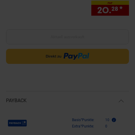
nur
20.
*
nu
28
Aktuell ausverkauft
PAYBACK
Payback Punkte
Basis°Punkte:
10
Extra°Punkte:
0