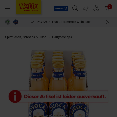
Payback
Prospekte
0
Arti
Menü
Suchfeld einblenden
Filiale finden
Warenkorb
PAYBACK °Punkte sammeln & einlösen
Spirituosen, Schnaps & Likör
Partyschnaps
Gutshaus Eierlikör 20,0 % v