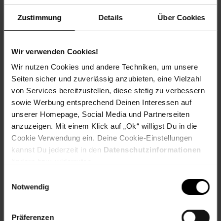
Versandinformationen
Zustimmung
Details
Über Cookies
Herstellerinformationen
Wir verwenden Cookies!
Wir nutzen Cookies und andere Techniken, um unsere
Fußzeile
Weitere Online-Angebote
Seiten sicher und zuverlässig anzubieten, eine Vielzahl
von Services bereitzustellen, diese stetig zu verbessern
Netto Reisen
TV-Shop
Weinwelt
sowie Werbung entsprechend Deinen Interessen auf
unserer Homepage, Social Media und Partnerseiten
anzuzeigen. Mit einem Klick auf „Ok“ willigst Du in die
Cookie Verwendung ein. Deine Cookie-Einstellungen
kannst Du jederzeit in den
Datenschutzinformationen
ändern bzw. widerrufen.
Rezeptwelt
NettoKOM
Karriere
Einwilligungsauswahl
Notwendig
Präferenzen