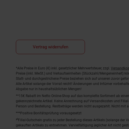
Vertrag widerrufen
Fußnoten
*Alle Preise in Euro (€) inkl. gesetzlicher Mehrwertsteuer, zzgl.
Versandkos
Preise (inkl. MwSt.) und Verkaufseinheiten (Stückzahl/Mengeneinheit) k
Statt- und durchgestrichene Preise beziehen sich auf unseren zuvor gefor
Alle Artikel solange der Vorrat reicht! Änderungen und Irrtümer vorbeha
Abgabe nur in haushaltsüblichen Mengen!
**15€ Rabatt im Netto Online-Shop auf das komplette Sortiment ab ein
gekennzeichnete Artikel. Keine Anrechnung auf Versandkosten und Filial-
Person und Bestellung. Restbeträge werden nicht ausgezahlt. Nicht mit 
***Positive Bonitätsprüfung vorausgesetzt
²⁰Filial-Gutschein gratis zu jeder Bestellung dieses Artikels (solange der
gekauften Artikels zu entnehmen. Vervielfältigung jeglicher Art nicht ge