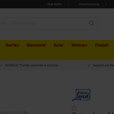
Über Netto
Verantwortung
Garten
Baumarkt
Solar
Wohnen
Freizeit
PAYBACK °Punkte sammeln & einlösen
bequem per Re
H-Schlagsahne 30% 200 g, 27er Pack