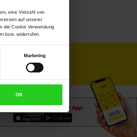
en, eine Vielzahl von
teressen auf unserer
 in die Cookie Verwendung
n bzw. widerrufen.
toKOM
Karriere
Marketing
OK
Downloade die
Netto plus App!