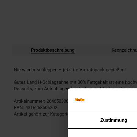
Produktbeschreibung
Kennzeichn
Nie wieder schleppen – jetzt im Vorratspack genießen!
Gutes Land H-Schlagsahne mit 30% Fettgehalt ist eine hochwe
Desserts, zum Aufschlagen für Kuchen und Torten oder als c
Artikelnummer: 2646503000
EAN: 4316268606202
Artikel gehört zur Kategorie:
Lebensmittel Vorratspacks
Zustimmung