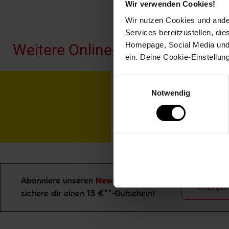
Wir verwenden Cookies!
Fußzeile
Wir nutzen Cookies und ander
Services bereitzustellen, di
Homepage, Social Media und P
Weitere Online-Angebote
ein. Deine Cookie-Einstellun
Einwilligungsauswahl
Netto Reisen
TV-
Notwendig
Abonniere unseren
Newsletter
und
Jetzt zu
sichere dir einen 15 €**-Gutschein!
Newsletter Anmeldung