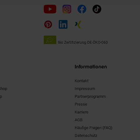
Folge
uns
auf
Bio Zertifizierung
DE-ÖKO-060
Unsere
Siegel
Informationen
Kontakt
Shop
Impressum
pp
Partnerprogramm
Presse
Karriere
AGB
Häufige Fragen (FAQ)
Datenschutz