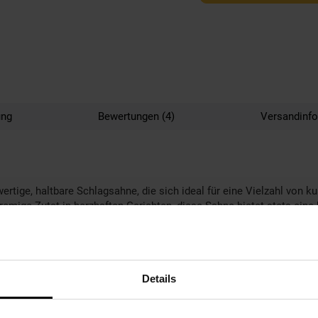
ung
Bewertungen (4)
Versandinf
rtige, haltbare Schlagsahne, die sich ideal für eine Vielzahl von 
remige Zutat in herzhaften Gerichten, diese Sahne bietet stets ei
Details