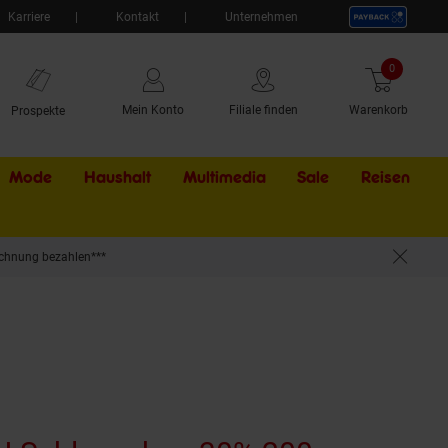
Karriere
Kontakt
Unternehmen
0
Artikel
Mein Konto
Filiale finden
Warenkorb
Prospekte
Mode
Haushalt
Multimedia
Sale
Externer Li
Reisen
chnung bezahlen***