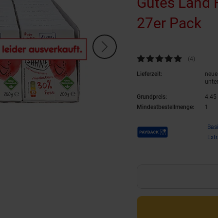
Gutes Land 
27er Pack
(P
Kundenbewertung: 5 von 5 Ste
(4
Kundenb
)
Lieferzeit:
neue 
unte
Grundpreis:
4.
45
Mindestbestellmenge:
1
Payback Punkte
Bas
Ext