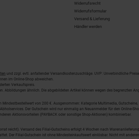
Widerrufsrecht
Widerrufsformular
Versand & Lieferung
Händler werden
ten
und zzgl. evtl. anfallender Versandkostenzuschläge. UVP: Unverbindliche Preis
önnen im Online-Shop abweichen.
derten Verkaufspreis.
lten. Abbildungen ähnlich. Die abgebildeten Artikel können wegen des begrenzten A
em Mindestbestellwert von 200 €. Ausgenommen: Kategorie Multimedia, Gutscheine
Abholservices. Der Gutschein wird nur einmalig an Neuanmelder für den Online-Shop
anderen Aktionsvorteilen (PAYBACK oder sonstige Shop-Aktionen) kombinierbar.
 Vorrat reicht). Versand des Filial-Gutscheins erfolgt 4 Wochen nach Warenanlieferung
stattet. Der Filial-Gutschein ist ohne Mindesteinkaufswert einlösbar. Nicht mit and