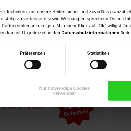
e Techniken, um unsere Seiten sicher und zuverlässig anzubiet
ese stetig zu verbessern sowie Werbung entsprechend Deinen In
artnerseiten anzuzeigen. Mit einem Klick auf „Ok“ willigst Du
gen kannst Du jederzeit in den
Datenschutzinformationen
änder
Shop
Weinwelt
Rezeptwelt
Net
Präferenzen
Statistiken
Nur notwendige Cookies
verwenden
15€
**
m Newsletter anmelden
Gutschein