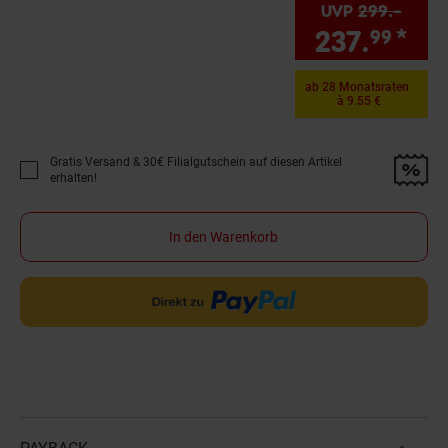
UVP
299.–
UVP 
237.
*
Si
99
ab 28 Monatsraten
à 9.55 €
Gratis Versand & 30€ Filialgutschein auf diesen Artikel
Promotion "Gratis Versand &amp; 30€ Filialgutschein auf diesen Artikel 
erhalten!
In den Warenkorb