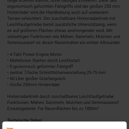
lange arbeiten kannst, ohne häufiges Entleeren. Dank des
ergonomisch geformten Fahrgriffs und der großen 250 mm
Hinterräder wird die Handhabung auch auf unebenem
Terrain erleichtert. Der zuschaltbare Hinterradantrieb mit
Leichtlaufgetriebe bietet zusätzliche Unterstützung, wenn
es auf größeren Flächen etwas anstrengender wird. Mit
vielseitigen Funktionen wie Mähen, Sammeln, Mulchen und
Seitenauswurf ist dieser Rasenmäher ein echter Allrounder.
• 4-Takt Power-Engine Motor
• Müheloses Starten durch Leichtstart
• Ergonomisch geformter Fahrgriff
• zentral 7-fache Schnitthöhenverstellung 25-75 mm
• 60 Liter großer Grasfangsack
• Große 250mm Hinterräder
Hinterradantrieb durch zuschaltbares Leichtlaufgetriebe
Funktionen: Mähen, Sammeln, Mulchen und Seitenauswurf
Einsatzgebiete: Für Rasenflächen bis zu 1800m²
Technische Daten:
Motor: Power-Engine RV170-S