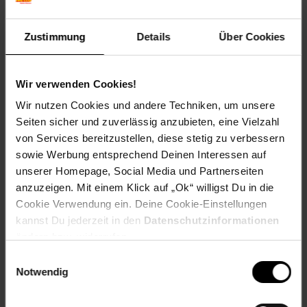
Motor-Bauart: 4-Takt
Motorleistung: 3,0/4,0 (kW / PS)
Zustimmung
Details
Über Cookies
Hubraum: 170 cm³
Nenndrehzahl: 2800 1/min
Schnittbreite: 510 mm
Volumen der Fangeinrichtung: 60 l
Wir verwenden Cookies!
Art der Schnitthöhenverstellung: 7-Fach
Wir nutzen Cookies und andere Techniken, um unsere
Schnitthöhenverstellung: 25-75 mm
Seiten sicher und zuverlässig anzubieten, eine Vielzahl
Startsystem: Reversierstart
Getriebe: Ja
von Services bereitzustellen, diese stetig zu verbessern
Reifengröße Hinten: 250 mm
sowie Werbung entsprechend Deinen Interessen auf
Reifengröße Vorne: 200 mm
unserer Homepage, Social Media und Partnerseiten
Lärmwertangabe LWA: 98 dB
anzuzeigen. Mit einem Klick auf „Ok“ willigst Du in die
Länge: 1.500 mm/Breite: 550 mm/Höhe: 1.080 mm
Cookie Verwendung ein. Deine Cookie-Einstellungen
Logistische Daten Verpackungsmaße
kannst Du jederzeit in den
Datenschutzinformationen
Länge 870 mm/Breite 585 mm/Höhe 440 mm
ändern bzw. widerrufen.
Nettogewicht: 27 kg/Bruttogewicht: 32 kg
Farbe: Schwarz/Rot/Silbergrau
Einwilligungsauswahl
Material: Kunststoff/Metall
Notwendig
Artikelnummer: 2740528000