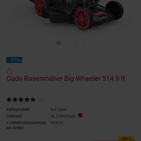
Güde Rasenmäher Big Wheeler 514.9 R
Kundenbewertung: 5 von 5 Sternen
(1
Kundenbewertungen
)
Verfügbarkeit:
Auf Lager
Lieferzeit:
ca. 5 Werktage
+ Lieferkostenzuschlag
34,95 €
pro Artikel
-20 %
Sie Sparen 20 Prozent,