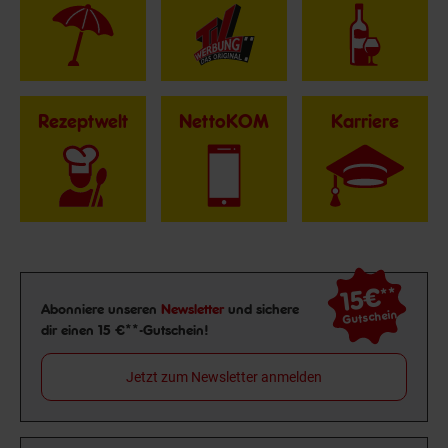
Rezeptwelt
NettoKOM
Karriere
15€
**
Newsletter Anmeldung
Abonniere unseren
Newsletter
und sichere
Gutschein
dir einen 15 €**-Gutschein!
Jetzt zum Newsletter anmelden