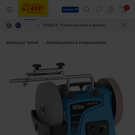
Payback
Prospekte
0
Arti
Menü
Suchfeld einblenden
Filiale finden
Warenkorb
PAYBACK °Punkte sammeln & einlösen
Werkzeug & Technik
Schleifmaschinen & Poliermaschinen
Güde Nasssc