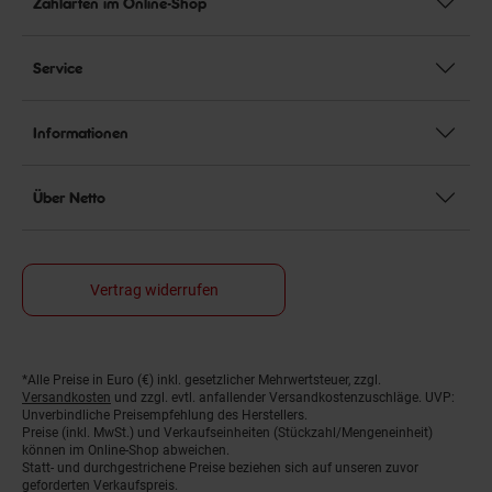
Zahlarten im Online-Shop
Service
Informationen
Über Netto
Vertrag widerrufen
*Alle Preise in Euro (€) inkl. gesetzlicher Mehrwertsteuer, zzgl.
Fußnoten
Versandkosten
und zzgl. evtl. anfallender Versandkostenzuschläge. UVP:
Unverbindliche Preisempfehlung des Herstellers.
Preise (inkl. MwSt.) und Verkaufseinheiten (Stückzahl/Mengeneinheit)
können im Online-Shop abweichen.
Statt- und durchgestrichene Preise beziehen sich auf unseren zuvor
geforderten Verkaufspreis.