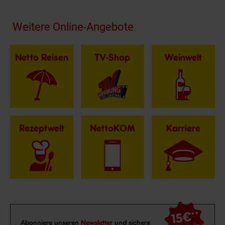
Fußzeile
Weitere Online-Angebote
Netto Reisen
TV-Shop
Weinwelt
Rezeptwelt
NettoKOM
Karriere
15€
**
Newsletter Anmeldung
Abonniere unseren
Newsletter
und sichere