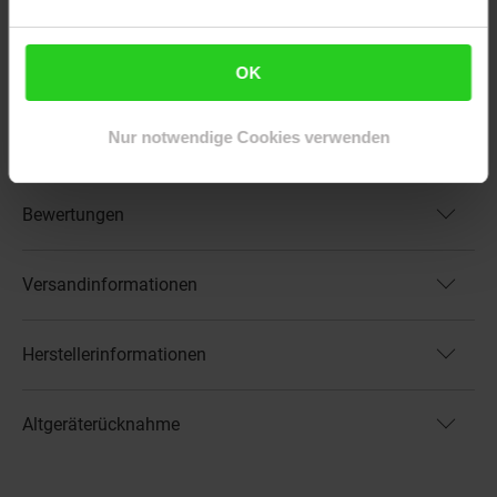
Artikelnummer: 2566735000
EAN: 4015671971821
OK
Artikel gehört zur Kategorie:
Schleifmaschinen &
Poliermaschinen
Nur notwendige Cookies verwenden
Bewertungen
Versandinformationen
Herstellerinformationen
Altgeräterücknahme