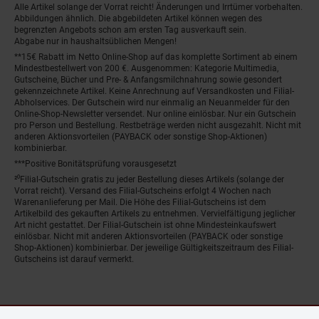
Alle Artikel solange der Vorrat reicht! Änderungen und Irrtümer vorbehalten.
Abbildungen ähnlich. Die abgebildeten Artikel können wegen des
begrenzten Angebots schon am ersten Tag ausverkauft sein.
Abgabe nur in haushaltsüblichen Mengen!
**15€ Rabatt im Netto Online-Shop auf das komplette Sortiment ab einem
Mindestbestellwert von 200 €. Ausgenommen: Kategorie Multimedia,
Gutscheine, Bücher und Pre- & Anfangsmilchnahrung sowie gesondert
gekennzeichnete Artikel. Keine Anrechnung auf Versandkosten und Filial-
Abholservices. Der Gutschein wird nur einmalig an Neuanmelder für den
Online-Shop-Newsletter versendet. Nur online einlösbar. Nur ein Gutschein
pro Person und Bestellung. Restbeträge werden nicht ausgezahlt. Nicht mit
anderen Aktionsvorteilen (PAYBACK oder sonstige Shop-Aktionen)
kombinierbar.
***Positive Bonitätsprüfung vorausgesetzt
²⁰Filial-Gutschein gratis zu jeder Bestellung dieses Artikels (solange der
Vorrat reicht). Versand des Filial-Gutscheins erfolgt 4 Wochen nach
Warenanlieferung per Mail. Die Höhe des Filial-Gutscheins ist dem
Artikelbild des gekauften Artikels zu entnehmen. Vervielfältigung jeglicher
Art nicht gestattet. Der Filial-Gutschein ist ohne Mindesteinkaufswert
einlösbar. Nicht mit anderen Aktionsvorteilen (PAYBACK oder sonstige
Shop-Aktionen) kombinierbar. Der jeweilige Gültigkeitszeitraum des Filial-
Gutscheins ist darauf vermerkt.