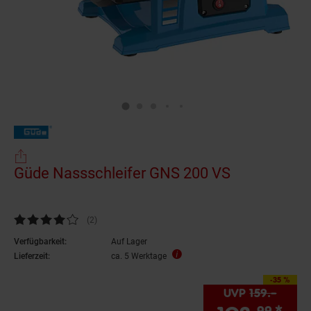
Güde Nassschleifer GNS 200 VS
Kundenbewertung: 4 von 5 Sternen
(2
Kundenbewertungen
)
Verfügbarkeit:
Auf Lager
Lieferzeit:
ca. 5 Werktage
-35 %
Sie Sparen 35 Prozent,
UVP
159.–
UVP :