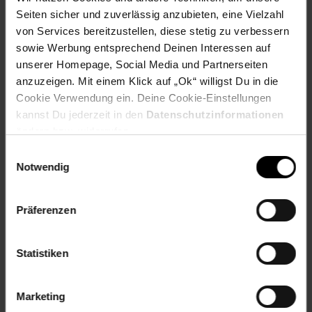
Seiten sicher und zuverlässig anzubieten, eine Vielzahl
Zubehör
von Services bereitzustellen, diese stetig zu verbessern
Ø Lederabziehscheibe: 200 mm
Breite Lederabziehscheibe: 20 mm
sowie Werbung entsprechend Deinen Interessen auf
unserer Homepage, Social Media und Partnerseiten
Lärmwertangabe LWA: 91,5 dB
anzuzeigen. Mit einem Klick auf „Ok“ willigst Du in die
Länge: 455 mm
Cookie Verwendung ein. Deine Cookie-Einstellungen
Breite: 280 mm
kannst Du jederzeit in den
Datenschutzinformationen
Höhe: 370 mm
ändern bzw. widerrufen.
Logistische Daten
Einwilligungsauswahl
Verpackungsmaße
Notwendig
Länge 395 mm
Breite 335 mm
Höhe 340 mm
Präferenzen
Nettogewicht: 7,605 kg
Bruttogewicht: 8,754 kg
Statistiken
Material: Kunststoff/Metall
Marketing
Farbe: schwarz/blau