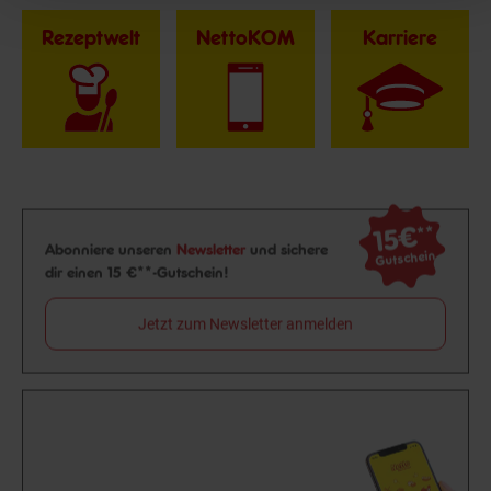
Rezeptwelt
NettoKOM
Karriere
15€
**
Newsletter Anmeldung
Abonniere unseren
Newsletter
und sichere
Gutschein
dir einen 15 €**-Gutschein!
Jetzt zum Newsletter anmelden