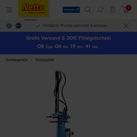
Payback
Prospekte
0
Arti
Menü
Suchfeld einblenden
Filiale finden
Warenkorb
PAYBACK °Punkte sammeln & einlösen
Gratis Versand & 30€ Filialgutschein
0
8
0
6
1
9
4
1
Tage
Std.
Min.
Sek.
Gartengeräte
Holzspalter
Güde GHS 1000/14TE-A Holzspalter