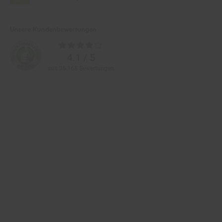
Unsere Kundenbewertungen
Durchschnittliche
Bewertungen
4.1 / 5
aus 36.168 Bewertungen
Zahlarten im Online-Shop
Service
Informationen
Über Netto