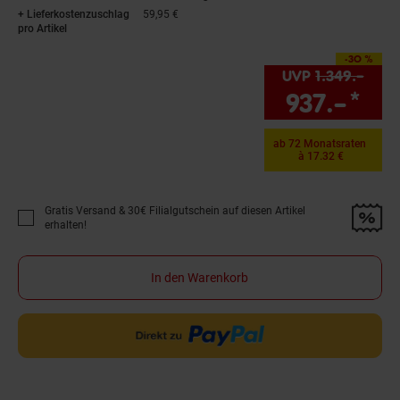
+ Lieferkostenzuschlag
59,95 €
pro Artikel
-30 %
Sie Sparen 30 Prozent
UVP
1.349.–
UVP 
937.–
*
Sie
ab 72 Monatsraten
à 17.32 €
Gratis Versand & 30€ Filialgutschein auf diesen Artikel
Promotion "Gratis Versand &amp; 30€ Filialgutschein auf diesen Artikel 
erhalten!
In den Warenkorb