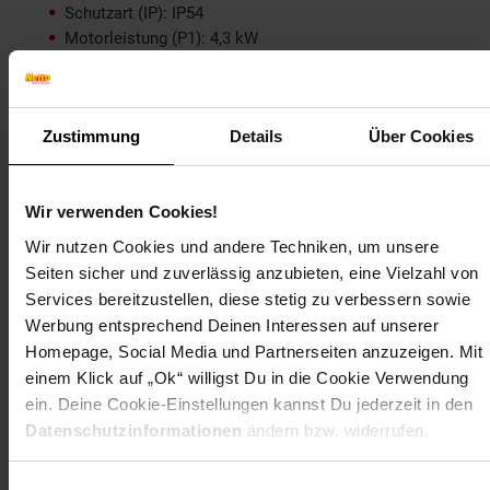
Schutzart (IP): IP54
Motorleistung (P1): 4,3 kW
Motordrehzahl: 1.420 1/min
Hydraulikölmenge: 10 Liter
Hydraulikdruck: 245 bar
Zustimmung
Details
Über Cookies
Typ des Hydrauliköls: HLP 46
Zylinderhub: 960 mm
Wir verwenden Cookies!
Wir nutzen Cookies und andere Techniken, um unsere
Maße und Gewicht
Seiten sicher und zuverlässig anzubieten, eine Vielzahl von
Services bereitzustellen, diese stetig zu verbessern sowie
Maße: ca. B 115,0 x H 250,0 x T 110,0 cm
Werbung entsprechend Deinen Interessen auf unserer
Gewicht: ca. 207,0 kg
Homepage, Social Media und Partnerseiten anzuzeigen. Mit
Artikelnummer: 2149181000
einem Klick auf „Ok“ willigst Du in die Cookie Verwendung
EAN: 4015671158710
ein. Deine Cookie-Einstellungen kannst Du jederzeit in den
Artikel gehört zur Kategorie:
Holzspalter
Datenschutzinformationen
ändern bzw. widerrufen.
Einwilligungsauswahl