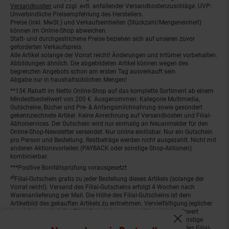
Versandkosten
und zzgl. evtl. anfallender Versandkostenzuschläge. UVP:
Unverbindliche Preisempfehlung des Herstellers.
Preise (inkl. MwSt.) und Verkaufseinheiten (Stückzahl/Mengeneinheit)
können im Online-Shop abweichen.
Statt- und durchgestrichene Preise beziehen sich auf unseren zuvor
geforderten Verkaufspreis.
Alle Artikel solange der Vorrat reicht! Änderungen und Irrtümer vorbehalten.
Abbildungen ähnlich. Die abgebildeten Artikel können wegen des
begrenzten Angebots schon am ersten Tag ausverkauft sein.
Abgabe nur in haushaltsüblichen Mengen!
**15€ Rabatt im Netto Online-Shop auf das komplette Sortiment ab einem
Mindestbestellwert von 200 €. Ausgenommen: Kategorie Multimedia,
Gutscheine, Bücher und Pre- & Anfangsmilchnahrung sowie gesondert
gekennzeichnete Artikel. Keine Anrechnung auf Versandkosten und Filial-
Abholservices. Der Gutschein wird nur einmalig an Neuanmelder für den
Online-Shop-Newsletter versendet. Nur online einlösbar. Nur ein Gutschein
pro Person und Bestellung. Restbeträge werden nicht ausgezahlt. Nicht mit
anderen Aktionsvorteilen (PAYBACK oder sonstige Shop-Aktionen)
kombinierbar.
***Positive Bonitätsprüfung vorausgesetzt
²⁰Filial-Gutschein gratis zu jeder Bestellung dieses Artikels (solange der
Vorrat reicht). Versand des Filial-Gutscheins erfolgt 4 Wochen nach
Warenanlieferung per Mail. Die Höhe des Filial-Gutscheins ist dem
Artikelbild des gekauften Artikels zu entnehmen. Vervielfältigung jeglicher
Art nicht gestattet. Der Filial-Gutschein ist ohne Mindesteinkaufswert
einlösbar. Nicht mit anderen Aktionsvorteilen (PAYBACK oder sonstige
Fenster schliess
Shop-Aktionen) kombinierbar. Der jeweilige Gültigkeitszeitraum des Filial-