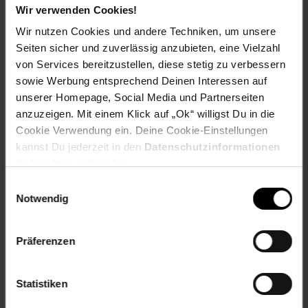
Wir verwenden Cookies!
Schlauchlänge: ca. 1,5 m
Wir nutzen Cookies und andere Techniken, um unsere
Seiten sicher und zuverlässig anzubieten, eine Vielzahl
von Services bereitzustellen, diese stetig zu verbessern
Maße und Gewicht
sowie Werbung entsprechend Deinen Interessen auf
unserer Homepage, Social Media und Partnerseiten
Maße: ca. B 55 x H 34 x T 22 cm
anzuzeigen. Mit einem Klick auf „Ok“ willigst Du in die
Gewicht: ca. 5,5 kg
Cookie Verwendung ein. Deine Cookie-Einstellungen
kannst Du jederzeit in den
Datenschutzinformationen
ändern bzw. widerrufen.
*nicht geeignet für geschlossene Räume.
Einwilligungsauswahl
Notwendig
Artikelnummer: 1480962000
EAN: 4015671850058
Präferenzen
Bewertungen
Statistiken