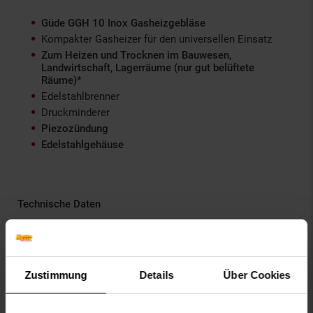
Güde GGH 10 Inox Gasheizgebläse
Kompakter Gasheizer für den universellen Einsatz
Zum Heizen und Trocknen im Bauwesen,
Landwirtschaft, Lagerräume (nur gut belüftete
Räume)*
Edelstahlbrenner
Druckminderer
Piezozündung
Edelstahlgehäuse
Technische Daten
Anschluss / Frequenz: 230 V / 50 Hz
Max. Heizleistung: ca. 10 kW
Gasverbrauch: ca. 0,73 kg/h
Zustimmung
Details
Über Cookies
Max. Arbeitsdruck: ca. 300 mbar
Max. Gebläseleistung: ca. 500 m³/h
Gasart: Propan/Butan