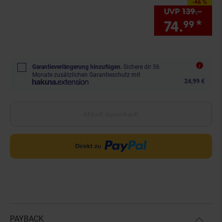
-46 %
Sie Sparen 46 Proze
UVP
139.–
UVP 
74.
*
Sie
99
Garantieverlängerung hinzufügen.
Sichere dir 36
Monate zusätzlichen Garantieschutz mit
24,99 €
Aktuell ausverkauft
PAYBACK