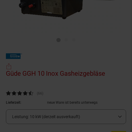
Güde GGH 10 Inox Gasheizgebläse
(Produkt 
Kundenbewertung: 4,61 von 5 Sternen
(66
Kundenbewertungen
)
Lieferzeit:
neue Ware ist bereits unterwegs
Leistung:
10 kW (derzeit ausverkauft)