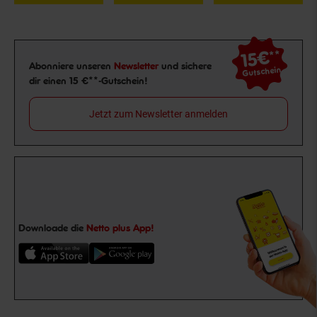
15€
**
Newsletter Anmeldung
Abonniere unseren
Newsletter
und sichere
Gutschein
dir einen 15 €**-Gutschein!
Jetzt zum Newsletter anmelden
Downloade die
Netto plus App!