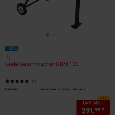
Güde Betonmischer GBM 130
(Produkt aktue
Kundenbewertung: 5 von 5 Sternen
(1
Kundenbewertungen
)
Lieferzeit:
neue Ware ist bereits unterwegs
-16 %
Sie Sparen 16 Prozent
UVP
349.–
UVP 
291.
*
Sie
99