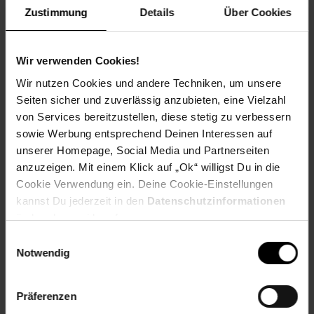
Schutzart (IP): 44
Zustimmung
Details
Über Cookies
Max. Füllvolumen: 130 l
Drehzahl der Mischtrommel: 28 min-1
Trommelarretierung: 18-fach
Wir verwenden Cookies!
Ø-Handrad: 540 mm
Wir nutzen Cookies und andere Techniken, um unsere
Lärmwertangabe LWA: 95 dB
Seiten sicher und zuverlässig anzubieten, eine Vielzahl
200 mm große Räder mit Metallfelge
von Services bereitzustellen, diese stetig zu verbessern
sowie Werbung entsprechend Deinen Interessen auf
unserer Homepage, Social Media und Partnerseiten
Maße und Gewicht
anzuzeigen. Mit einem Klick auf „Ok“ willigst Du in die
Cookie Verwendung ein. Deine Cookie-Einstellungen
Maße: ca. L 1200 x B 710 x H 1350 mm
kannst Du jederzeit in den
Datenschutzinformationen
Gewicht: ca. 49 kg
ändern bzw. widerrufen.
Artikelnummer: 1908931000
Einwilligungsauswahl
EAN: 4015671752888
Notwendig
Artikel gehört zur Kategorie:
Baugeräte
Präferenzen