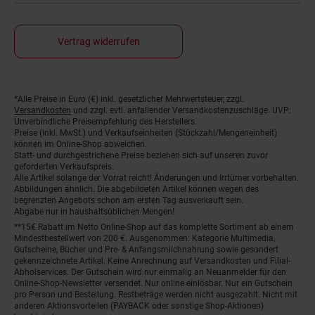
Vertrag widerrufen
*Alle Preise in Euro (€) inkl. gesetzlicher Mehrwertsteuer, zzgl.
Fußnoten
Versandkosten
und zzgl. evtl. anfallender Versandkostenzuschläge. UVP:
Unverbindliche Preisempfehlung des Herstellers.
Preise (inkl. MwSt.) und Verkaufseinheiten (Stückzahl/Mengeneinheit)
können im Online-Shop abweichen.
Statt- und durchgestrichene Preise beziehen sich auf unseren zuvor
geforderten Verkaufspreis.
Alle Artikel solange der Vorrat reicht! Änderungen und Irrtümer vorbehalten.
Abbildungen ähnlich. Die abgebildeten Artikel können wegen des
begrenzten Angebots schon am ersten Tag ausverkauft sein.
Abgabe nur in haushaltsüblichen Mengen!
**15€ Rabatt im Netto Online-Shop auf das komplette Sortiment ab einem
Mindestbestellwert von 200 €. Ausgenommen: Kategorie Multimedia,
Gutscheine, Bücher und Pre- & Anfangsmilchnahrung sowie gesondert
gekennzeichnete Artikel. Keine Anrechnung auf Versandkosten und Filial-
Abholservices. Der Gutschein wird nur einmalig an Neuanmelder für den
Online-Shop-Newsletter versendet. Nur online einlösbar. Nur ein Gutschein
pro Person und Bestellung. Restbeträge werden nicht ausgezahlt. Nicht mit
anderen Aktionsvorteilen (PAYBACK oder sonstige Shop-Aktionen)