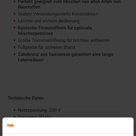
Perfekt geeignet zum Mischen von allen Arten von
Baustoffen
Stabile Verwindungssteife Konstruktion
Leichte und sichere Bedienung
Konische Trommelform für optimale
Mischergebnisse
Große Trommelöffnung für leichtes entleeren
Fußplatte für sicheren Stand
Zahnkranz aus Gusseisen garantiert eine lange
Lebensdauer
Technische Daten
Netzspannung: 230 V
Frequenz: 50 Hz
Motorleistung (P1): 550 W
Schutzklasse: II