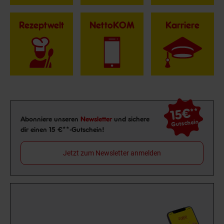
Rezeptwelt
NettoKOM
Karriere
15€
**
Newsletter Anmeldung
Abonniere unseren
Newsletter
und sichere
Gutschein
dir einen 15 €**-Gutschein!
Jetzt zum Newsletter anmelden