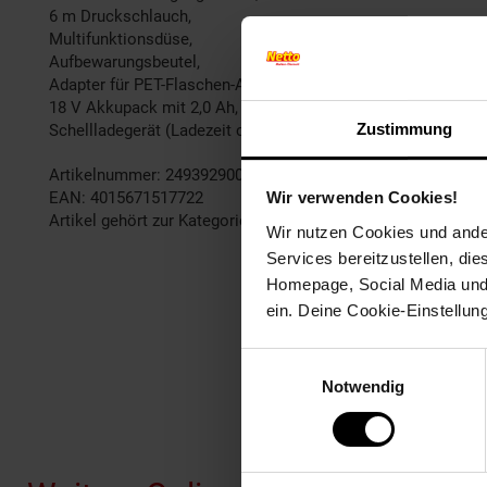
6 m Druckschlauch,
Multifunktionsdüse,
Aufbewarungsbeutel,
Adapter für PET-Flaschen-Anschluss,
18 V Akkupack mit 2,0 Ah,
Zustimmung
Schellladegerät (Ladezeit ca. 1 h)
Artikelnummer: 2493929000
EAN: 4015671517722
Wir verwenden Cookies!
Artikel gehört zur Kategorie:
Hochdruckreiniger
Wir nutzen Cookies und ander
Services bereitzustellen, di
Homepage, Social Media und P
ein. Deine Cookie-Einstellun
Einwilligungsauswahl
Notwendig
Fußzeile