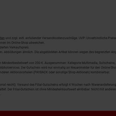
ten
und zzgl. evtl. anfallender Versandkostenzuschläge. UVP: Unverbindliche Preis
önnen im Online-Shop abweichen.
derten Verkaufspreis.
lten. Abbildungen ähnlich. Die abgebildeten Artikel können wegen des begrenzten A
em Mindestbestellwert von 200 €. Ausgenommen: Kategorie Multimedia, Gutscheine
Abholservices. Der Gutschein wird nur einmalig an Neuanmelder für den Online-Shop
anderen Aktionsvorteilen (PAYBACK oder sonstige Shop-Aktionen) kombinierbar.
 Vorrat reicht). Versand des Filial-Gutscheins erfolgt 4 Wochen nach Warenanlieferung
stattet. Der Filial-Gutschein ist ohne Mindesteinkaufswert einlösbar. Nicht mit and
.