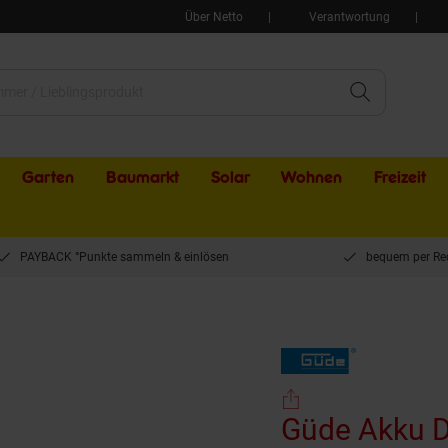
Über Netto
Verantwortung
Garten
Baumarkt
Solar
Wohnen
Freizeit
PAYBACK °Punkte sammeln & einlösen
bequem per Re
 Druckreiniger DR 18-201-23
Güde Akku D