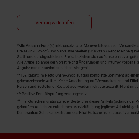
Vertrag widerrufen
Fußnoten
*Alle Preise in Euro (€) inkl. gesetzlicher Mehrwertsteuer, zzgl.
Versandkos
Preise (inkl. MwSt.) und Verkaufseinheiten (Stückzahl/Mengeneinheit) k
Statt- und durchgestrichene Preise beziehen sich auf unseren zuvor gefor
Alle Artikel solange der Vorrat reicht! Änderungen und Irrtümer vorbeha
Abgabe nur in haushaltsüblichen Mengen!
**15€ Rabatt im Netto Online-Shop auf das komplette Sortiment ab ein
gekennzeichnete Artikel. Keine Anrechnung auf Versandkosten und Filial-
Person und Bestellung. Restbeträge werden nicht ausgezahlt. Nicht mit 
***Positive Bonitätsprüfung vorausgesetzt
²⁰Filial-Gutschein gratis zu jeder Bestellung dieses Artikels (solange der
gekauften Artikels zu entnehmen. Vervielfältigung jeglicher Art nicht ge
Der jeweilige Gültigkeitszeitraum des Filial-Gutscheins ist darauf vermerkt