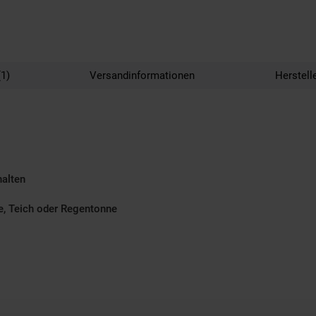
1)
Versandinformationen
Herstell
halten
e, Teich oder Regentonne