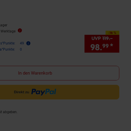
rnen
ewertungen
Lager
5 Werktage
-16 %
Sie Sparen 16 Prozent,
UVP
119.–
UVP : 1
is°Punkte:
49
98.
*
Sie 
99
ra°Punkte:
0
In den Warenkorb
ät abgeben.