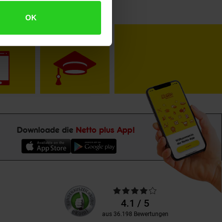
OK
toKOM
Karriere
Downloade die
Netto plus App!
Unsere
Durchschnittliche
Kundenbewertungen
Bewertungen
4.1 / 5
aus 36.198 Bewertungen