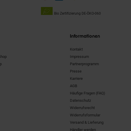
Bio Zertifizierung
DE-ÖKO-060
Unsere
Siegel
Informationen
Kontakt
Shop
Impressum
pp
Partnerprogramm
Presse
Karriere
AGB
Häufige Fragen (FAQ)
Datenschutz
Widerrufsrecht
Widerrufsformular
Versand & Lieferung
Händler werden