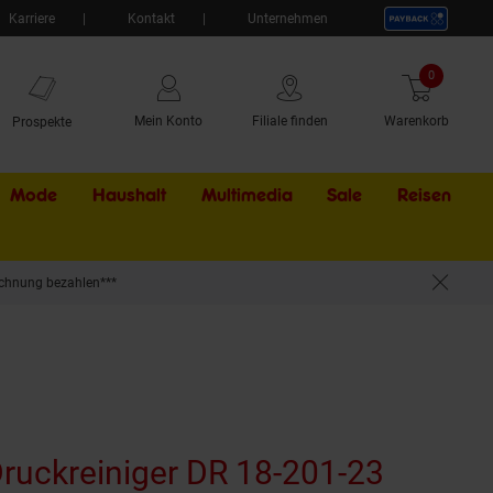
Karriere
Kontakt
Unternehmen
0
Artikel
Mein Konto
Filiale finden
Warenkorb
Prospekte
Mode
Haushalt
Multimedia
Sale
Externer Li
Reisen
chnung bezahlen***
ruckreiniger DR 18-201-23