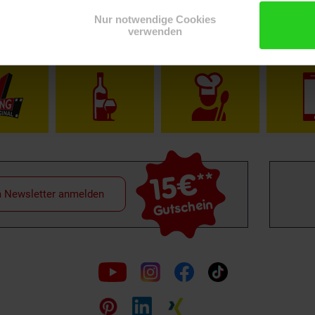
Nur notwendige Cookies
verwenden
Shop
Weinwelt
Rezeptwelt
Net
15€
**
m Newsletter anmelden
Gutschein
Folge
uns
auf