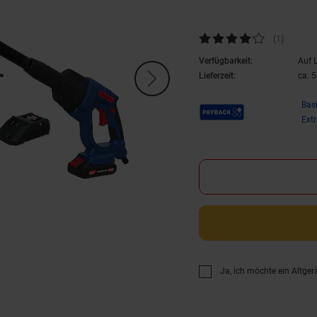
Kundenbewertung: 4 von 5 Ste
(1
Kundenb
)
Verfügbarkeit:
Auf 
Lieferzeit:
ca. 
Payback Punkte
Bas
Ext
Ja, ich möchte ein Altger