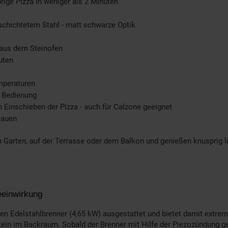
ige Pizza in weniger als 2 Minuten
chichtetem Stahl - matt schwarze Optik
e aus dem Steinofen
uten
emperaturen
e Bedienung
Einschieben der Pizza - auch für Calzone geeignet
tauen
 Garten, auf der Terrasse oder dem Balkon und genießen knusprig lu
eeinwirkung
rken Edelstahlbrenner (4,65 kW) ausgestattet und bietet damit extr
stein im Backraum. Sobald der Brenner mit Hilfe der Piezozündung ge