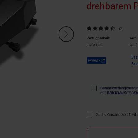
drehbarem P
Kundenbewertung: 4,5 von 5 S
(2
Kundenb
)
Verfügbarkeit:
Auf 
Lieferzeit:
ca. 
Payback Punkte
Bas
Ext
Garantieverlängerung 
mit
Gratis Versand & 30€ Filia
Promotion "Gratis Versan