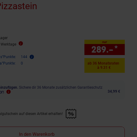
izzastein
ternen
ewertungen
Lager
nur
4 Werktage
289.–
*
nur 
is°Punkte:
144
ra°Punkte:
0
ab 36 Monatsraten
à 9.31 €
hinzufügen.
Sichere dir 36 Monate zusätzlichen Garantieschutz
34,99 €
lgutschein auf diesen Artikel erhalten!
d &amp; 30€ Filialgutschein auf diesen Artikel erhalten!" anwenden
In den Warenkorb