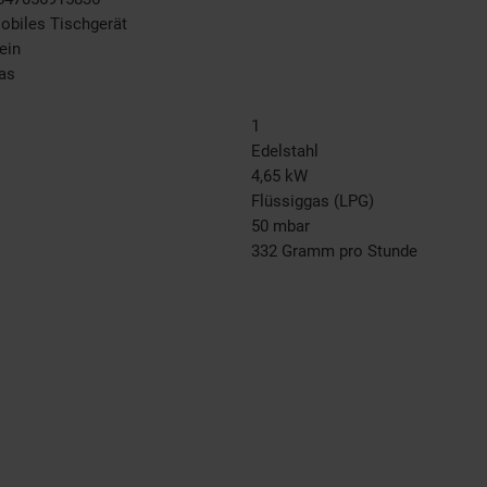
obiles Tischgerät
ein
as
1
Edelstahl
4,65 kW
Flüssiggas (LPG)
50 mbar
332 Gramm pro Stunde