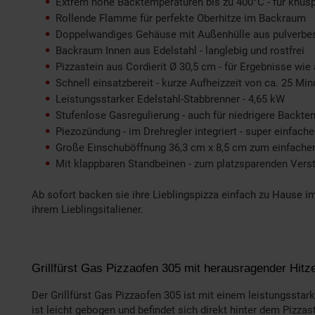
Extrem hohe Backtemperaturen bis zu 400°C - für knuspr
Rollende Flamme für perfekte Oberhitze im Backraum
Doppelwandiges Gehäuse mit Außenhülle aus pulverbes
Backraum Innen aus Edelstahl - langlebig und rostfrei
Pizzastein aus Cordierit Ø 30,5 cm - für Ergebnisse wi
Schnell einsatzbereit - kurze Aufheizzeit von ca. 25 Min
Leistungsstarker Edelstahl-Stabbrenner - 4,65 kW
Stufenlose Gasregulierung - auch für niedrigere Backt
Piezozündung - im Drehregler integriert - super einfach
Große Einschuböffnung 36,3 cm x 8,5 cm zum einfachen 
Mit klappbaren Standbeinen - zum platzsparenden Vers
Ab sofort backen sie ihre Lieblingspizza einfach zu Hause im
ihrem Lieblingsitaliener.
Grillfürst Gas Pizzaofen 305 mit herausragender Hitz
Der Grillfürst Gas Pizzaofen 305 ist mit einem leistungssta
ist leicht gebogen und befindet sich direkt hinter dem Pizza