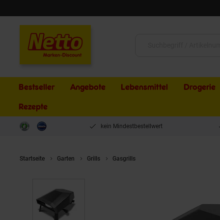
Schließen
Suche:
Bestseller
Angebote
Lebensmittel
Drogerie
Rezepte
kein Mindestbestellwert
Startseite
Garten
Grills
Gasgrills
Grillfürst Gas Pizzaofen 30