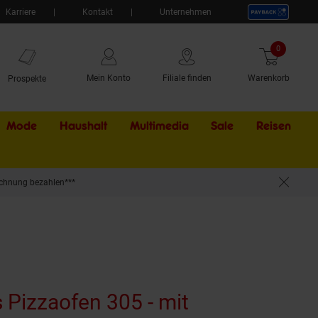
Karriere
Kontakt
Unternehmen
0
Artikel
Mein Konto
Filiale finden
Warenkorb
Prospekte
Mode
Haushalt
Multimedia
Sale
Externer Li
Reisen
chnung bezahlen***
s Pizzaofen 305 - mit