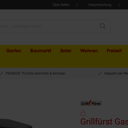
Über Netto
Verantwortung
Garten
Baumarkt
Solar
Wohnen
Freizeit
PAYBACK °Punkte sammeln & einlösen
bequem per Re
5 - mit drehbarem Pizzastein
Grillfürst Ga