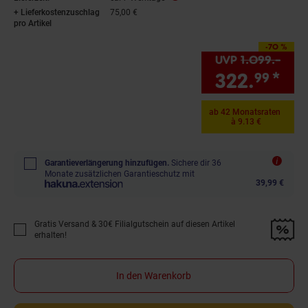
+ Lieferkostenzuschlag
75,00 €
pro Artikel
-70 %
Sie Sparen 70 Prozent,
UVP
1.099.–
UVP 
322.
*
Si
99
ab 42 Monatsraten
à 9.13 €
Garantieverlängerung hinzufügen.
Sichere dir 36
Monate zusätzlichen Garantieschutz mit
39,99 €
Gratis Versand & 30€ Filialgutschein auf diesen Artikel
Promotion "Gratis Versand &amp; 30€ Filialgutschein auf diesen Artikel 
erhalten!
In den Warenkorb