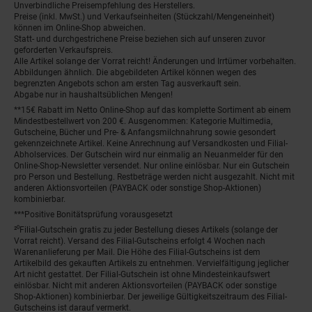
Unverbindliche Preisempfehlung des Herstellers.
Preise (inkl. MwSt.) und Verkaufseinheiten (Stückzahl/Mengeneinheit)
können im Online-Shop abweichen.
Statt- und durchgestrichene Preise beziehen sich auf unseren zuvor
geforderten Verkaufspreis.
Alle Artikel solange der Vorrat reicht! Änderungen und Irrtümer vorbehalten.
Abbildungen ähnlich. Die abgebildeten Artikel können wegen des
begrenzten Angebots schon am ersten Tag ausverkauft sein.
Abgabe nur in haushaltsüblichen Mengen!
**15€ Rabatt im Netto Online-Shop auf das komplette Sortiment ab einem
Mindestbestellwert von 200 €. Ausgenommen: Kategorie Multimedia,
Gutscheine, Bücher und Pre- & Anfangsmilchnahrung sowie gesondert
gekennzeichnete Artikel. Keine Anrechnung auf Versandkosten und Filial-
Abholservices. Der Gutschein wird nur einmalig an Neuanmelder für den
Online-Shop-Newsletter versendet. Nur online einlösbar. Nur ein Gutschein
pro Person und Bestellung. Restbeträge werden nicht ausgezahlt. Nicht mit
anderen Aktionsvorteilen (PAYBACK oder sonstige Shop-Aktionen)
kombinierbar.
***Positive Bonitätsprüfung vorausgesetzt
²⁰Filial-Gutschein gratis zu jeder Bestellung dieses Artikels (solange der
Vorrat reicht). Versand des Filial-Gutscheins erfolgt 4 Wochen nach
Warenanlieferung per Mail. Die Höhe des Filial-Gutscheins ist dem
Artikelbild des gekauften Artikels zu entnehmen. Vervielfältigung jeglicher
Art nicht gestattet. Der Filial-Gutschein ist ohne Mindesteinkaufswert
einlösbar. Nicht mit anderen Aktionsvorteilen (PAYBACK oder sonstige
Shop-Aktionen) kombinierbar. Der jeweilige Gültigkeitszeitraum des Filial-
Gutscheins ist darauf vermerkt.