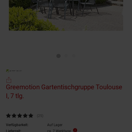
Greemotion Gartentischgruppe Toulouse
I, 7 tlg.
Kundenbewertung: 4,76 von 5 Sternen
(25
Kundenbewertungen
)
Verfügbarkeit:
Auf Lager
Lieferzeit:
ca. 7 Werktage