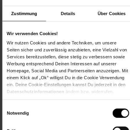
Maße Tisch: ca. B 140 x H 72 x T 90 cm
Zustimmung
Details
Über Cookies
Maße Stuhl: ca. B 56 x H 98 x T 69 cm
Maße Sitzfläche: ca. B 45 x H 44 x T 43 cm
Belastbarkeit: max. 110 kg
Wir verwenden Cookies!
Gewicht Stuhl: je ca. 5,9 kg
Wir nutzen Cookies und andere Techniken, um unsere
Gewicht Tisch: ca. 16 kg
Seiten sicher und zuverlässig anzubieten, eine Vielzahl von
Artikelnummer: 1904819000
Services bereitzustellen, diese stetig zu verbessern sowie
EAN: 4005437038790
Werbung entsprechend Deinen Interessen auf unserer
Artikel gehört zur Kategorie:
Gartenmöbel-Set
Homepage, Social Media und Partnerseiten anzuzeigen. Mit
einem Klick auf „Ok“ willigst Du in die Cookie Verwendung
ein. Deine Cookie-Einstellungen kannst Du jederzeit in den
Datenschutzinformationen
ändern bzw. widerrufen.
Bewertungen
Einwilligungsauswahl
Notwendig
Versandinformationen