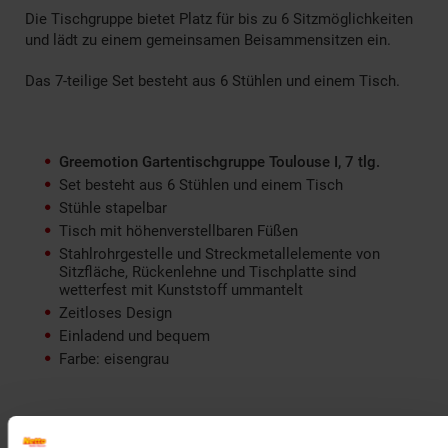
Die Tischgruppe bietet Platz für bis zu 6 Sitzmöglichkeiten
und lädt zu einem gemeinsamen Beisammensitzen ein.
Das 7-teilige Set besteht aus 6 Stühlen und einem Tisch.
Greemotion Gartentischgruppe Toulouse I, 7 tlg.
Set besteht aus 6 Stühlen und einem Tisch
Stühle stapelbar
Tisch mit höhenverstellbaren Füßen
Stahlrohrgestelle und Streckmetallelemente von
Sitzfläche, Rückenlehne und Tischplatte sind
wetterfest mit Kunststoff ummantelt
Zeitloses Design
Einladend und bequem
Farbe: eisengrau
Maße und Gewicht