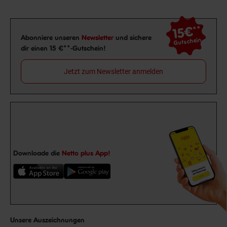
15€
**
Newsletter Anmeldung
Abonniere unseren
Newsletter
und sichere
Gutschein
dir einen 15 €**-Gutschein!
Jetzt zum Newsletter anmelden
Downloade die
Netto plus App!
Unsere Auszeichnungen