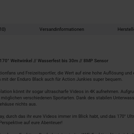
10)
Versandinformationen
Herstel
 170° Weitwinkel // Wasserfest bis 30m // 8MP Sensor
tionfans und Freizeitsportler, die Wert auf eine hohe Auflösung un
n mit der Enduro Black auch für Action Junkies super bequem.
rpolation könnt ihr sogar ultrascharfe Videos in 4K aufnehmen. Auf
 möglichen verschiedenen Sportarten. Dank des stabilen Unterwasser
ehäuse nichts aus.
ay, durch das ihr eure Videos immer im Blick habt, und das 170° Ul
erspektive auf eure Abenteuer!