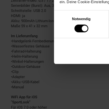
Zeitraffer-Video: 0,5 / 1 / 2 / 5 / 10 / 30 / 60 Sek.-Intervalle
ein. Deine Cookie-Einstellun
Serienbilder (Burst): Aus, 3 Fotos/Sek., 5 Fotos/Sek., 10 Fot
Schnittstelle: USB 2.0
Einwilligungsauswahl
HDMI: ja
Notwendig
Akku: 900mAh Lithium-Ionen-Akku (austauschbar)
Maße 59 x 41 x 32 mm
Im Lieferumfang
•Handgelenk-Fernbedienung
•Wasserfestes Gehäuse
•Fahrrad-Halterung
•Helm-Halterung
•Winkel-Halterungen
•Outdoor-Gehäuse
•Clip
•Adapter
•Akku •USB-Kabel
•Manual
WiFi App für iOS
"SportLook"
Für iOS 7.0 oder höher