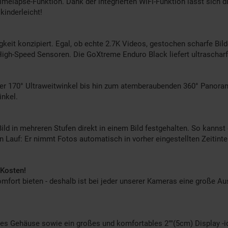
 Timelapse-Funktion. Dank der integrierten WiFi-Funktion lässt sich
kinderleicht!
eit konzipiert. Egal, ob echte 2.7K Videos, gestochen scharfe Bil
igh-Speed Sensoren. Die GoXtreme Enduro Black liefert ultrascharfe
über 170° Ultraweitwinkel bis hin zum atemberaubenden 360° Pano
inkel.
ild in mehreren Stufen direkt in einem Bild festgehalten. So kanns
en Lauf: Er nimmt Fotos automatisch in vorher eingestellten Zeitinter
 Kosten!
rt bieten - deshalb ist bei jeder unserer Kameras eine große Aus
s Gehäuse sowie ein großes und komfortables 2""(5cm) Display -id