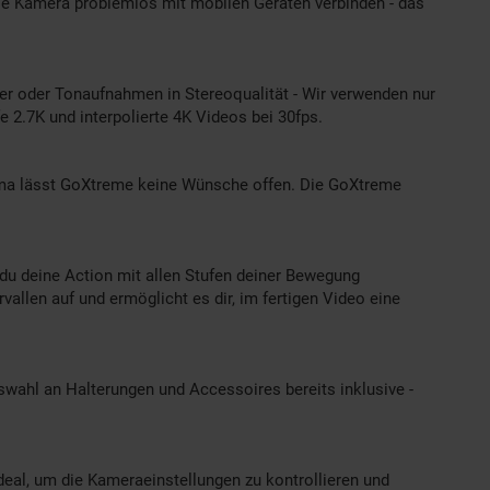
 die Kamera problemlos mit mobilen Geräten verbinden - das
der oder Tonaufnahmen in Stereoqualität - Wir verwenden nur
 2.7K und interpolierte 4K Videos bei 30fps.
rama lässt GoXtreme keine Wünsche offen. Die GoXtreme
t du deine Action mit allen Stufen deiner Bewegung
vallen auf und ermöglicht es dir, im fertigen Video eine
wahl an Halterungen und Accessoires bereits inklusive -
eal, um die Kameraeinstellungen zu kontrollieren und