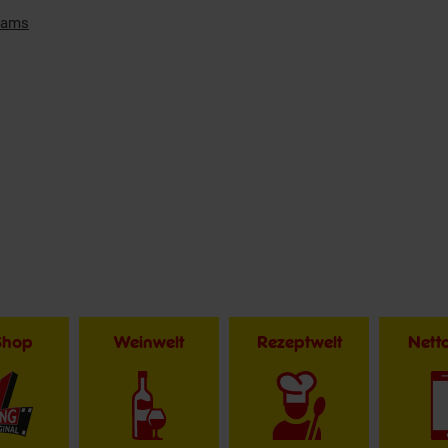
Cams
Shop
Weinwelt
Rezeptwelt
Net