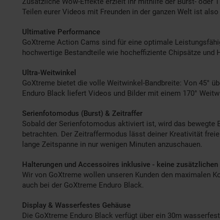
Zusätzliche Wow-Effekte erzielt ihr mithilfe der Burst- oder
Teilen eurer Videos mit Freunden in der ganzen Welt ist also 
Ultimative Performance
GoXtreme Action Cams sind für eine optimale Leistungsfähigk
hochwertige Bestandteile wie hocheffiziente Chipsätze und H
Ultra-Weitwinkel
GoXtreme bietet die volle Weitwinkel-Bandbreite: Von 45° 
Enduro Black liefert Videos und Bilder mit einem 170° Weitw
Serienfotomodus (Burst) & Zeitraffer
Sobald der Serienfotomodus aktiviert ist, wird das bewegte B
betrachten. Der Zeitraffermodus lässt deiner Kreativität frei
lange Zeitspanne in nur wenigen Minuten anzuschauen.
Halterungen und Accessoires inklusive - keine zusätzlichen
Wir von GoXtreme wollen unseren Kunden den maximalen Komfo
auch bei der GoXtreme Enduro Black.
Display & Wasserfestes Gehäuse
Die GoXtreme Enduro Black verfügt über ein 30m wasserfeste