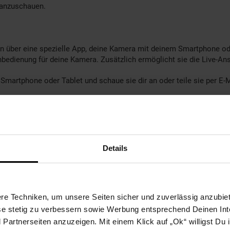
anzuschauen.
ion über eine spezielle App, deine Kamera mit deinem Smartphone od
nbedienung für deine Kamera. Zusätzlich ermöglicht sie die Live-An
Smartphone oder Tablet und schaue sie dir an oder teile sie per E
p @60fps, 30fps 720p @120fps, 60fps
Details
ss 10 (nicht im Lieferumfang)
e Techniken, um unsere Seiten sicher und zuverlässig anzubiet
ese stetig zu verbessern sowie Werbung entsprechend Deinen In
artnerseiten anzuzeigen. Mit einem Klick auf „Ok“ willigst Du