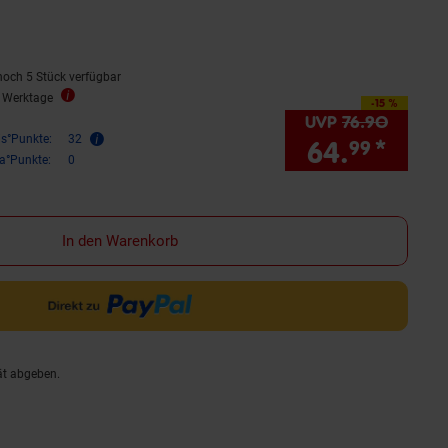
ternen
bewertungen
noch 5 Stück verfügbar
3 Werktage
-15 %
Sie Sparen 15 Prozent,
UVP
76.
90
UVP : 7
is°Punkte:
32
64.
*
Sie 
99
ra°Punkte:
0
In den Warenkorb
ät abgeben.