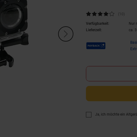
Kundenbewertung: 4,1 von 5 S
(10
Kunden
)
Verfügbarkeit:
Nur 
Lieferzeit:
ca. 
Payback Punkte
Bas
Ext
Ja, ich möchte ein Altger