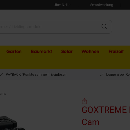
Über Netto
Verantwortung
Garten
Baumarkt
Solar
Wohnen
Freizeit
PAYBACK °Punkte sammeln & einlösen
bequem per Re
Cams
GOXTREME ENDURO BLACK 4K Action Cam
GOXTREME E
Cam