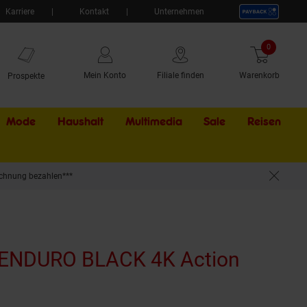
Karriere
Kontakt
Unternehmen
0
Artikel
Mein Konto
Filiale finden
Warenkorb
Prospekte
Mode
Haushalt
Multimedia
Sale
Externer Li
Reisen
chnung bezahlen***
NDURO BLACK 4K Action