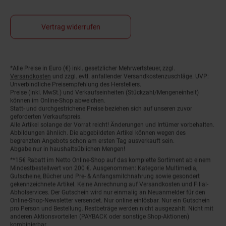
Vertrag widerrufen
*Alle Preise in Euro (€) inkl. gesetzlicher Mehrwertsteuer, zzgl.
Fußnoten
Versandkosten
und zzgl. evtl. anfallender Versandkostenzuschläge. UVP:
Unverbindliche Preisempfehlung des Herstellers.
Preise (inkl. MwSt.) und Verkaufseinheiten (Stückzahl/Mengeneinheit)
können im Online-Shop abweichen.
Statt- und durchgestrichene Preise beziehen sich auf unseren zuvor
geforderten Verkaufspreis.
Alle Artikel solange der Vorrat reicht! Änderungen und Irrtümer vorbehalten.
Abbildungen ähnlich. Die abgebildeten Artikel können wegen des
begrenzten Angebots schon am ersten Tag ausverkauft sein.
Abgabe nur in haushaltsüblichen Mengen!
**15€ Rabatt im Netto Online-Shop auf das komplette Sortiment ab einem
Mindestbestellwert von 200 €. Ausgenommen: Kategorie Multimedia,
Gutscheine, Bücher und Pre- & Anfangsmilchnahrung sowie gesondert
gekennzeichnete Artikel. Keine Anrechnung auf Versandkosten und Filial-
Abholservices. Der Gutschein wird nur einmalig an Neuanmelder für den
Online-Shop-Newsletter versendet. Nur online einlösbar. Nur ein Gutschein
pro Person und Bestellung. Restbeträge werden nicht ausgezahlt. Nicht mit
anderen Aktionsvorteilen (PAYBACK oder sonstige Shop-Aktionen)
kombinierbar.