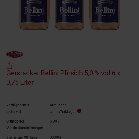
Gerstacker Bellini Pfirsich 5,0 % vol 6 x
0,75 Liter
Verfügbarkeit:
Auf Lager
Lieferzeit:
ca. 5 Werktage
Grundpreis:
6.
89
/ l
6,
89
€ pro Liter
Mindestbestellmenge:
1
Bisheriger 30 Tage
33.
99
€
33,
99
€