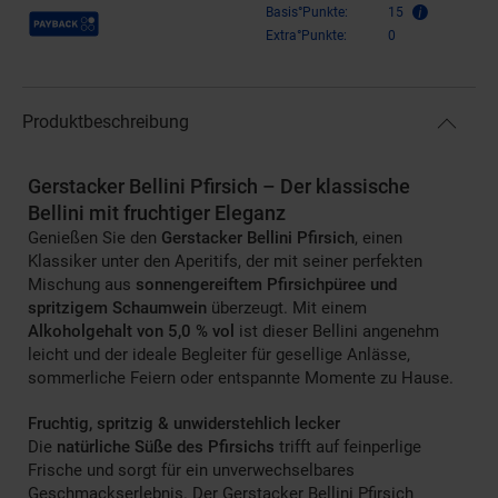
Payback Punkte
Basis°Punkte:
15
Extra°Punkte:
0
Produktbeschreibung
Gerstacker Bellini Pfirsich – Der klassische
Bellini mit fruchtiger Eleganz
Genießen Sie den
Gerstacker Bellini Pfirsich
, einen
Klassiker unter den Aperitifs, der mit seiner perfekten
Mischung aus
sonnengereiftem Pfirsichpüree und
spritzigem Schaumwein
überzeugt. Mit einem
Alkoholgehalt von 5,0 % vol
ist dieser Bellini angenehm
leicht und der ideale Begleiter für gesellige Anlässe,
sommerliche Feiern oder entspannte Momente zu Hause.
Fruchtig, spritzig & unwiderstehlich lecker
Die
natürliche Süße des Pfirsichs
trifft auf feinperlige
Frische und sorgt für ein unverwechselbares
Geschmackserlebnis. Der Gerstacker Bellini Pfirsich