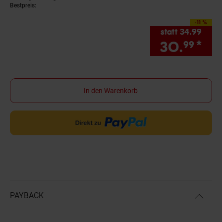
Bestpreis:
-11 %
Sie Sparen 11 Prozen
statt
34.
99
Alter
30.
*
Sie
99
In den Warenkorb
PAYBACK