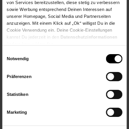
Herkunftsland
Deutschland
von Services bereitzustellen, diese stetig zu verbessern
sowie Werbung entsprechend Deinen Interessen auf
Artikelnummer: 2821134000
unserer Homepage, Social Media und Partnerseiten
EAN: 2100000922642
anzuzeigen. Mit einem Klick auf „Ok“ willigst Du in die
Artikel gehört zur Kategorie:
Lebensmittel Monatsangebote
Cookie Verwendung ein. Deine Cookie-Einstellungen
kannst Du jederzeit in den
Datenschutzinformationen
ändern bzw. widerrufen.
Einwilligungsauswahl
Kennzeichnung
Notwendig
Versandinformationen
Präferenzen
Herstellerinformationen
Statistiken
Marketing
Fußzeile
Weitere Online-Angebote