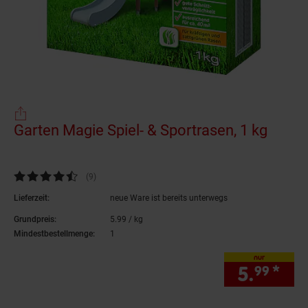
Garten Magie Spiel- & Sportrasen, 1 kg
(Produ
Kundenbewertung: 4,67 von 5 Sternen
(9
Kundenbewertungen
)
Lieferzeit:
neue Ware ist bereits unterwegs
Grundpreis:
5.
99
/ kg
5,
99
€ pro Kilogramm
Mindestbestellmenge:
1
nur
5.
*
nur
99