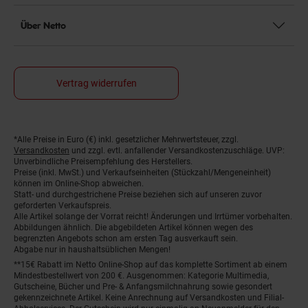
Über Netto
Vertrag widerrufen
*Alle Preise in Euro (€) inkl. gesetzlicher Mehrwertsteuer, zzgl.
Fußnoten
Versandkosten
und zzgl. evtl. anfallender Versandkostenzuschläge. UVP:
Unverbindliche Preisempfehlung des Herstellers.
Preise (inkl. MwSt.) und Verkaufseinheiten (Stückzahl/Mengeneinheit)
können im Online-Shop abweichen.
Statt- und durchgestrichene Preise beziehen sich auf unseren zuvor
geforderten Verkaufspreis.
Alle Artikel solange der Vorrat reicht! Änderungen und Irrtümer vorbehalten.
Abbildungen ähnlich. Die abgebildeten Artikel können wegen des
begrenzten Angebots schon am ersten Tag ausverkauft sein.
Abgabe nur in haushaltsüblichen Mengen!
**15€ Rabatt im Netto Online-Shop auf das komplette Sortiment ab einem
Mindestbestellwert von 200 €. Ausgenommen: Kategorie Multimedia,
Gutscheine, Bücher und Pre- & Anfangsmilchnahrung sowie gesondert
gekennzeichnete Artikel. Keine Anrechnung auf Versandkosten und Filial-