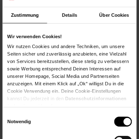
Artikel gehört zur Kategorie:
Bepflanzung & Gartenpflege
Zustimmung
Details
Über Cookies
Dieses Produkt ist von allen Gutscheinaktionen
ausgeschlossen.
Wir verwenden Cookies!
Wir nutzen Cookies und andere Techniken, um unsere
Bewertungen
Seiten sicher und zuverlässig anzubieten, eine Vielzahl
von Services bereitzustellen, diese stetig zu verbessern
Versandinformationen
sowie Werbung entsprechend Deinen Interessen auf
unserer Homepage, Social Media und Partnerseiten
anzuzeigen. Mit einem Klick auf „Ok“ willigst Du in die
Herstellerinformationen
Cookie Verwendung ein. Deine Cookie-Einstellungen
kannst Du jederzeit in den
Datenschutzinformationen
ändern bzw. widerrufen.
Fußzeile
Weitere Online-Angebote
Einwilligungsauswahl
Notwendig
Netto Reisen
TV-Shop
Weinwelt