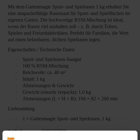
Mit dem Gartenmagie Sport- und Spielrasen 1 kg erhalten Sie
eine strapazierfähige Rasensaat für Sport- und Spielflächen im
eigenen Garten. Die hochwertige RSM-Mischung ist ideal,
wenn der Rasen viel aushalten soll – z. B. durch Toben,
Spielen und Freizeitaktivitäten. Perfekt für Familien, die Wert
auf einen belastbaren, dichten Spielrasen legen.
Eigenschaften / Technische Daten
·
Sport- und Spielrasen-Saatgut
·
100 % RSM-Mischung
·
Reichweite: ca. 40 m²
·
Inhalt: 1 kg
·
Abmessungen & Gewicht
·
Gewicht (einzeln verpackt): 1,0 kg
·
Abmessungen (L × H × B): 194 × 82 × 268 mm
Lieferumfang
·
1 × Gartenmagie Sport- und Spielrasen, 1 kg
Artikelnummer: 1925607000
EAN: 4316268577489