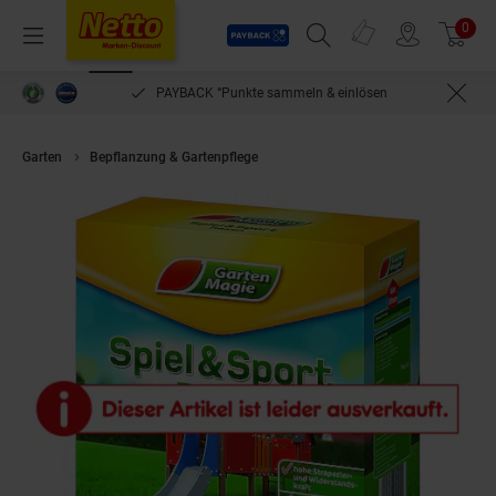
Payback
Prospekte
0
Arti
Menü
Suchfeld einblenden
Filiale finden
Warenkorb
PAYBACK °Punkte sammeln & einlösen
Garten
Bepflanzung & Gartenpflege
Garten Magie Spiel- & Sportrasen, 1