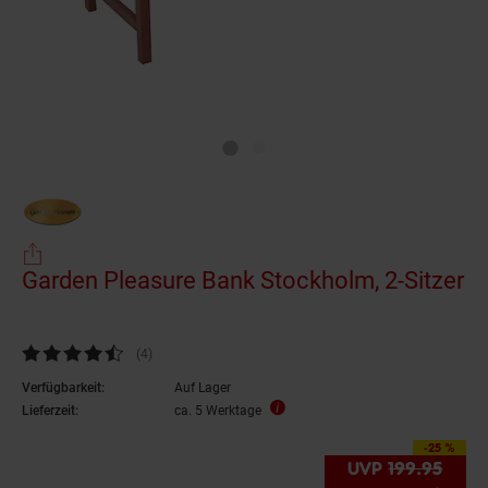
Garden Pleasure Bank Stockholm, 2-Sitzer
Kundenbewertung: 4,5 von 5 Sternen
(4
Kundenbewertungen
)
Verfügbarkeit:
Auf Lager
Lieferzeit:
ca. 5 Werktage
-25 %
Sie Sparen 25 Prozent
UVP
199.
95
UVP 