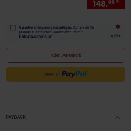
148.
*
Sie
99
Garantieverlängerung hinzufügen.
Sichere dir 36
Monate zusätzlichen Garantieschutz mit
14,99 €
In den Warenkorb
PAYBACK