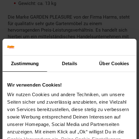
Gewicht: ca. 13 kg
Die Marke GARDEN PLEASURE von der Firma Harms, steht
für qualitativ sehr gute Gartenmöbel zu einem
hervorragenden Preis-Leistungsverhältnis. Es handelt sich
hierbei um ein mittelständisches Handelsunternehmen mit
Sitz im niedersächsischen Westerstede, Ammerland. Das
Unternehmen wird in dritter Generation von der
Inhaberfamilie geführt und kann auf über 75 Jahre Erfahrung
im Handel zurückblicken. Die höchste Kompetenz der Firma
Zustimmung
Details
Über Cookies
Harms liegt in den Bereichen Dekoration sowie
Gartenmöbel- und Bedarfsartikel aller Art.
Wir verwenden Cookies!
Artikelnummer: 1298772000
Wir nutzen Cookies und andere Techniken, um unsere
EAN: 4041908053442
Artikel gehört zur Kategorie:
Gartenbänke
Seiten sicher und zuverlässig anzubieten, eine Vielzahl
von Services bereitzustellen, diese stetig zu verbessern
sowie Werbung entsprechend Deinen Interessen auf
unserer Homepage, Social Media und Partnerseiten
Bewertungen
anzuzeigen. Mit einem Klick auf „Ok“ willigst Du in die