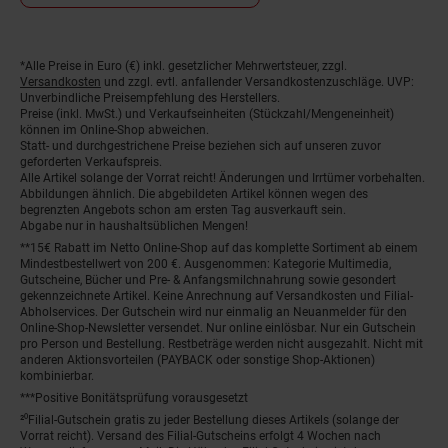
*Alle Preise in Euro (€) inkl. gesetzlicher Mehrwertsteuer, zzgl.
Fußnoten
Versandkosten
und zzgl. evtl. anfallender Versandkostenzuschläge. UVP:
Unverbindliche Preisempfehlung des Herstellers.
Preise (inkl. MwSt.) und Verkaufseinheiten (Stückzahl/Mengeneinheit)
können im Online-Shop abweichen.
Statt- und durchgestrichene Preise beziehen sich auf unseren zuvor
geforderten Verkaufspreis.
Alle Artikel solange der Vorrat reicht! Änderungen und Irrtümer vorbehalten.
Abbildungen ähnlich. Die abgebildeten Artikel können wegen des
begrenzten Angebots schon am ersten Tag ausverkauft sein.
Abgabe nur in haushaltsüblichen Mengen!
**15€ Rabatt im Netto Online-Shop auf das komplette Sortiment ab einem
Mindestbestellwert von 200 €. Ausgenommen: Kategorie Multimedia,
Gutscheine, Bücher und Pre- & Anfangsmilchnahrung sowie gesondert
gekennzeichnete Artikel. Keine Anrechnung auf Versandkosten und Filial-
Abholservices. Der Gutschein wird nur einmalig an Neuanmelder für den
Online-Shop-Newsletter versendet. Nur online einlösbar. Nur ein Gutschein
pro Person und Bestellung. Restbeträge werden nicht ausgezahlt. Nicht mit
anderen Aktionsvorteilen (PAYBACK oder sonstige Shop-Aktionen)
kombinierbar.
***Positive Bonitätsprüfung vorausgesetzt
²⁰Filial-Gutschein gratis zu jeder Bestellung dieses Artikels (solange der
Vorrat reicht). Versand des Filial-Gutscheins erfolgt 4 Wochen nach