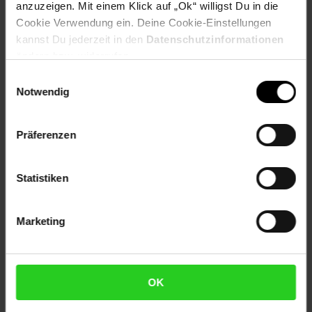
anzuzeigen. Mit einem Klick auf „Ok“ willigst Du in die
Herstellerinformationen
Cookie Verwendung ein. Deine Cookie-Einstellungen
kannst Du jederzeit in den
Datenschutzinformationen
ändern bzw. widerrufen.
Fußzeile
Weitere Online-Angebote
Einwilligungsauswahl
Notwendig
Netto Reisen
TV-Shop
Weinwelt
Präferenzen
Statistiken
Rezeptwelt
NettoKOM
Karriere
Marketing
OK