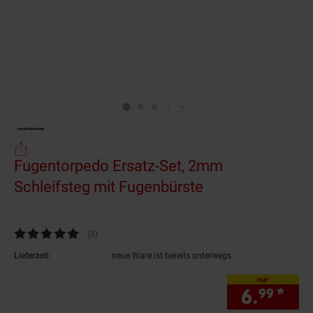
Fugentorpedo Ersatz-Set, 2mm
Schleifsteg mit Fugenbürste
(Produkt aktuell
Kundenbewertung: 4,8 von 5 Sternen
(5
Kundenbewertungen
)
Lieferzeit:
neue Ware ist bereits unterwegs
nur
6.
*
nur
99