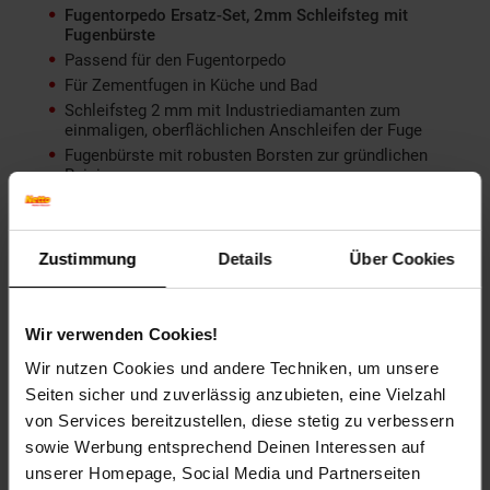
Fugentorpedo Ersatz-Set, 2mm Schleifsteg mit
Fugenbürste
Passend für den Fugentorpedo
Für Zementfugen in Küche und Bad
Schleifsteg 2 mm mit Industriediamanten zum
einmaligen, oberflächlichen Anschleifen der Fuge
Fugenbürste mit robusten Borsten zur gründlichen
Reinigung
Artikelnummer: 1994368000
EAN: 0705632200384
Zustimmung
Details
Über Cookies
Artikel gehört zur Kategorie:
Alle Löwen Deals
Wir verwenden Cookies!
Wir nutzen Cookies und andere Techniken, um unsere
Bewertungen
Seiten sicher und zuverlässig anzubieten, eine Vielzahl
von Services bereitzustellen, diese stetig zu verbessern
Versandinformationen
sowie Werbung entsprechend Deinen Interessen auf
unserer Homepage, Social Media und Partnerseiten