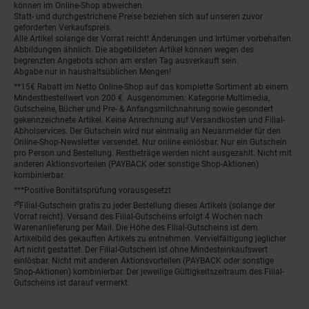
können im Online-Shop abweichen.
Statt- und durchgestrichene Preise beziehen sich auf unseren zuvor
geforderten Verkaufspreis.
Alle Artikel solange der Vorrat reicht! Änderungen und Irrtümer vorbehalten.
Abbildungen ähnlich. Die abgebildeten Artikel können wegen des
begrenzten Angebots schon am ersten Tag ausverkauft sein.
Abgabe nur in haushaltsüblichen Mengen!
**15€ Rabatt im Netto Online-Shop auf das komplette Sortiment ab einem
Mindestbestellwert von 200 €. Ausgenommen: Kategorie Multimedia,
Gutscheine, Bücher und Pre- & Anfangsmilchnahrung sowie gesondert
gekennzeichnete Artikel. Keine Anrechnung auf Versandkosten und Filial-
Abholservices. Der Gutschein wird nur einmalig an Neuanmelder für den
Online-Shop-Newsletter versendet. Nur online einlösbar. Nur ein Gutschein
pro Person und Bestellung. Restbeträge werden nicht ausgezahlt. Nicht mit
anderen Aktionsvorteilen (PAYBACK oder sonstige Shop-Aktionen)
kombinierbar.
***Positive Bonitätsprüfung vorausgesetzt
²⁰Filial-Gutschein gratis zu jeder Bestellung dieses Artikels (solange der
Vorrat reicht). Versand des Filial-Gutscheins erfolgt 4 Wochen nach
Warenanlieferung per Mail. Die Höhe des Filial-Gutscheins ist dem
Artikelbild des gekauften Artikels zu entnehmen. Vervielfältigung jeglicher
Art nicht gestattet. Der Filial-Gutschein ist ohne Mindesteinkaufswert
einlösbar. Nicht mit anderen Aktionsvorteilen (PAYBACK oder sonstige
Shop-Aktionen) kombinierbar. Der jeweilige Gültigkeitszeitraum des Filial-
Gutscheins ist darauf vermerkt.