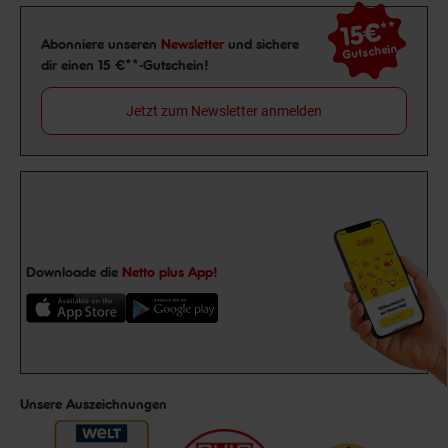
15€
**
Newsletter Anmeldung
Abonniere unseren
Newsletter
und sichere
Gutschein
dir einen 15 €**-Gutschein!
Jetzt zum Newsletter anmelden
Downloade die
Netto plus App!
Unsere Auszeichnungen