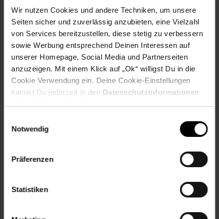
mit Scholle:
Fleisch und tierische Nebenerzeugnisse,
Wir nutzen Cookies und andere Techniken, um unsere
pflanzliche Eiweißextrakte, Fisch und
Seiten sicher und zuverlässig anzubieten, eine Vielzahl
Fischnebenerzeugnisse (4% Scholle), Mineralstoffe,
von Services bereitzustellen, diese stetig zu verbessern
pflanzliche Nebenerzeugnisse, Zucker, Hefe.
sowie Werbung entsprechend Deinen Interessen auf
Analytische Bestandteile:
Fettgehalt 1,5 %, Feuchtigkeit 87,5
unserer Homepage, Social Media und Partnerseiten
%, Protein 7,5 %, Rohasche 1,8 %, Rohfaser 0,2 %
anzuzeigen. Mit einem Klick auf „Ok“ willigst Du in die
Cookie Verwendung ein. Deine Cookie-Einstellungen
Futtermittelzusatzstoffe:
Produkt enthält keine
kannst Du jederzeit in den
Datenschutzinformationen
Zusatzstoffe außer Aromastoffe
ändern bzw. widerrufen.
Rat Fütterungsexperte oder Tierarzt erforderlich:
nein
Einwilligungsauswahl
Notwendig
Zulassungsnummer:
23091011
Kontakt Hersteller:
069/6671-3088; www.purina.de
Präferenzen
Die Rezepturen der Produkte können sich ändern. Die in
beigefügter Aufstellung angegebenen Informationen
Statistiken
beziehen sich auf das aktuell gültige deutsche Format und
werden regelmäßig aktualisiert. Bei Rezepturumstellungen
können im Handel Produkte sowohl mit der alten als auch