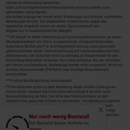
können im Online-Shop abweichen.
Statt- und durchgestrichene Preise beziehen sich auf unseren zuvor
geforderten Verkaufspreis.
Alle Artikel solange der Vorrat reicht! Änderungen und Irrtümer vorbehalten.
Abbildungen ähnlich. Die abgebildeten Artikel können wegen des
begrenzten Angebots schon am ersten Tag ausverkauft sein.
Abgabe nur in haushaltsüblichen Mengen!
**15€ Rabatt im Netto Online-Shop auf das komplette Sortiment ab einem
Mindestbestellwert von 200 €. Ausgenommen: Kategorie Multimedia,
Gutscheine, Bücher und Pre- & Anfangsmilchnahrung sowie gesondert
gekennzeichnete Artikel. Keine Anrechnung auf Versandkosten und Filial-
Abholservices. Der Gutschein wird nur einmalig an Neuanmelder für den
Online-Shop-Newsletter versendet. Nur online einlösbar. Nur ein Gutschein
pro Person und Bestellung. Restbeträge werden nicht ausgezahlt. Nicht mit
anderen Aktionsvorteilen (PAYBACK oder sonstige Shop-Aktionen)
kombinierbar.
***Positive Bonitätsprüfung vorausgesetzt
²⁰Filial-Gutschein gratis zu jeder Bestellung dieses Artikels (solange der
Vorrat reicht). Versand des Filial-Gutscheins erfolgt 4 Wochen nach
Warenanlieferung per Mail. Die Höhe des Filial-Gutscheins ist dem
Artikelbild des gekauften Artikels zu entnehmen. Vervielfältigung jeglicher
Art nicht gestattet. Der Filial-Gutschein ist ohne Mindesteinkaufswert
einlösbar. Nicht mit anderen Aktionsvorteilen (PAYBACK oder sonstige
Fenster schliess
Shop-Aktionen) kombinierbar. Der jeweilige Gültigkeitszeitraum des Filial-
Nur noch wenig Bestand!
Gutscheins ist darauf vermerkt.
Der Bestand dieses Artikels ist
gering.