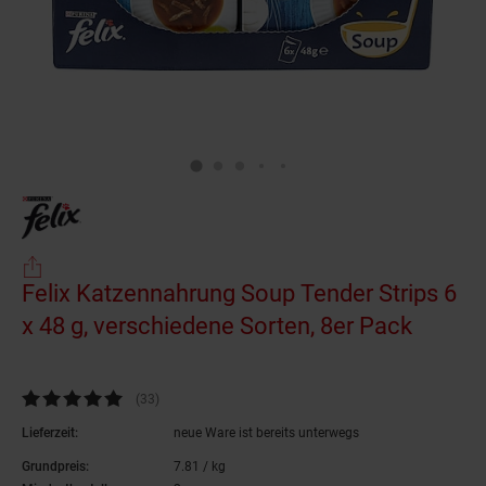
Felix Katzennahrung Soup Tender Strips 6
x 48 g, verschiedene Sorten, 8er Pack
(Produk
Kundenbewertung: 4,85 von 5 Sternen
(33
Kundenbewertungen
)
Lieferzeit:
neue Ware ist bereits unterwegs
Grundpreis:
7.
81
/ kg
7,
81
€ pro Kilogramm