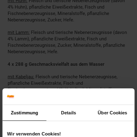
mit Huhn:
Fleisch und tierische Nebenerzeugnisse (davon
4% Huhn), pflanzliche Eiweißextrakte, Fisch und
Fischnebenerzeugnisse, Mineralstoffe, pflanzliche
Nebenerzeugnisse, Zucker, Hefe.
mit Lamm:
Fleisch und tierische Nebenerzeugnisse (davon
4% Lamm), pflanzliche Eiweißextrakte, Fisch und
Fischnebenerzeugnisse, Zucker, Mineralstoffe, pflanzliche
Nebenerzeugnisse, Hefe.
4 x 288 g Geschmacksvielfalt aus dem Wasser
mit Kabeljau:
Fleisch und tierische Nebenerzeugnisse,
pflanzliche Eiweißextrakte, Fisch und
Fischnebenerzeugnisse (4% Kabeljau), Mineralstoffe,
pflanzliche Nebenerzeugnisse, Zucker, Hefe.
mit Thunfisch:
Fleisch und tierische Nebenerzeugnisse,
Zustimmung
Details
Über Cookies
pflanzliche Eiweißextrakte, Fisch und
Fischnebenerzeugnisse (4% Thunfisch), Mineralstoffe,
pflanzliche Nebenerzeugnisse, Zucker, Hefe.
Wir verwenden Cookies!