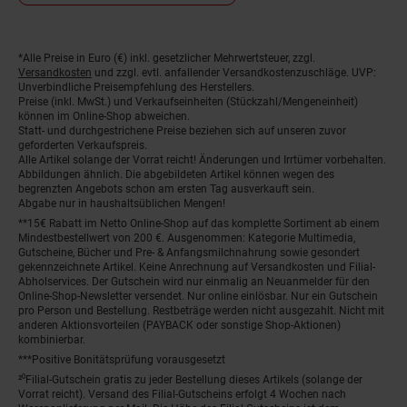
*Alle Preise in Euro (€) inkl. gesetzlicher Mehrwertsteuer, zzgl.
Fußnoten
Versandkosten
und zzgl. evtl. anfallender Versandkostenzuschläge. UVP:
Unverbindliche Preisempfehlung des Herstellers.
Preise (inkl. MwSt.) und Verkaufseinheiten (Stückzahl/Mengeneinheit)
können im Online-Shop abweichen.
Statt- und durchgestrichene Preise beziehen sich auf unseren zuvor
geforderten Verkaufspreis.
Alle Artikel solange der Vorrat reicht! Änderungen und Irrtümer vorbehalten.
Abbildungen ähnlich. Die abgebildeten Artikel können wegen des
begrenzten Angebots schon am ersten Tag ausverkauft sein.
Abgabe nur in haushaltsüblichen Mengen!
**15€ Rabatt im Netto Online-Shop auf das komplette Sortiment ab einem
Mindestbestellwert von 200 €. Ausgenommen: Kategorie Multimedia,
Gutscheine, Bücher und Pre- & Anfangsmilchnahrung sowie gesondert
gekennzeichnete Artikel. Keine Anrechnung auf Versandkosten und Filial-
Abholservices. Der Gutschein wird nur einmalig an Neuanmelder für den
Online-Shop-Newsletter versendet. Nur online einlösbar. Nur ein Gutschein
pro Person und Bestellung. Restbeträge werden nicht ausgezahlt. Nicht mit
anderen Aktionsvorteilen (PAYBACK oder sonstige Shop-Aktionen)
kombinierbar.
***Positive Bonitätsprüfung vorausgesetzt
²⁰Filial-Gutschein gratis zu jeder Bestellung dieses Artikels (solange der
Vorrat reicht). Versand des Filial-Gutscheins erfolgt 4 Wochen nach