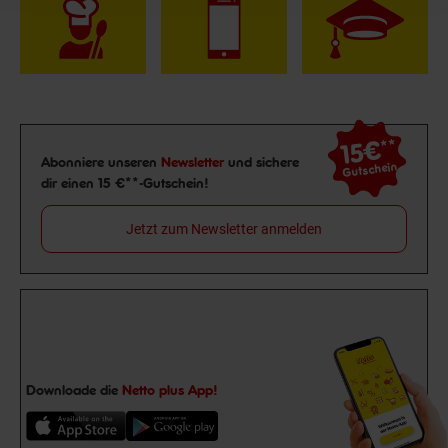
15€
**
Newsletter Anmeldung
Abonniere unseren
Newsletter
und sichere
Gutschein
dir einen 15 €**-Gutschein!
Jetzt zum Newsletter anmelden
Downloade die
Netto plus App!