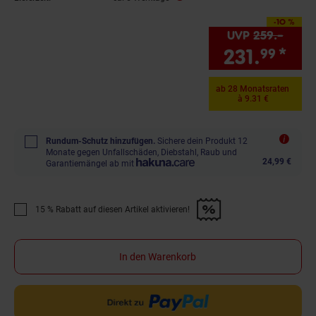
-10 %
Sie Sparen 10 Prozent
UVP
259.–
UVP 
231.
*
Sie
99
ab 28 Monatsraten
à 9.31 €
Rundum-Schutz hinzufügen.
Sichere dein Produkt 12
Monate gegen Unfallschäden, Diebstahl, Raub und
24,99 €
Garantiemängel ab mit
15 % Rabatt auf diesen Artikel aktivieren!
Promotion "15 % Rabatt auf diesen Artikel aktivieren!" anwenden
In den Warenkorb