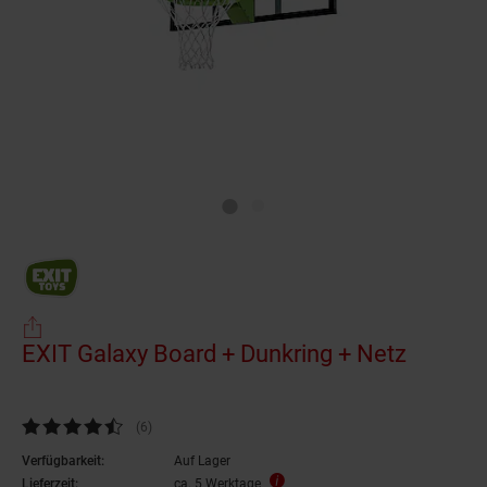
EXIT Galaxy Board + Dunkring + Netz
Kundenbewertung: 4,67 von 5 Sternen
(6
Kundenbewertungen
)
Verfügbarkeit:
Auf Lager
Lieferzeit:
ca. 5 Werktage