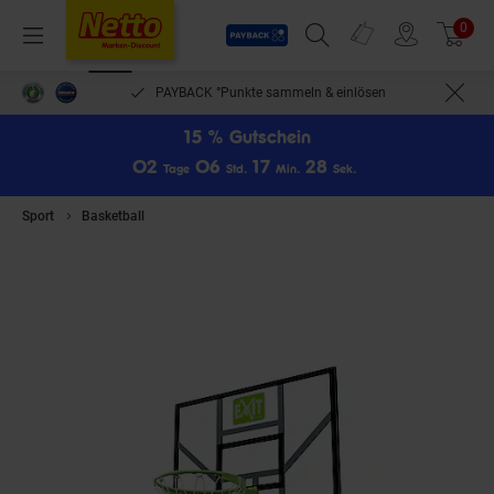
Payback
Prospekte
0
Arti
Menü
Suchfeld einblenden
Filiale finden
Warenkorb
PAYBACK °Punkte sammeln & einlösen
15 % Gutschein
0
2
0
6
1
7
2
8
Tage
Std.
Min.
Sek.
Sport
Basketball
EXIT Galaxy Board + Dunkring + Netz