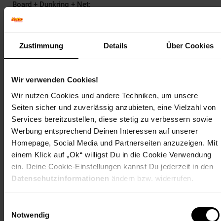
Board + Dunkring + Net:
EXIT Galaxy Board + Dunkring + Net. Produkttyp:
Zustimmung
Details
Über Cookies
Wandmontage, Rückwand-Form: Rechteckig,
Rückwandmaterial: Polycarbonat (PC). Breite: 1170
mm, Höhe: 770 mm, Gewicht: 13 kg. Paketgewicht: 14
Wir verwenden Cookies!
kg, Rückwand Verpackungsgrößen (BxTxH): 1190 x 790
x 40 mm, Ring/Netto-Verpackungsabmessungen
Wir nutzen Cookies und andere Techniken, um unsere
(BxTxH): 650 x 530 x 135 mm
Seiten sicher und zuverlässig anzubieten, eine Vielzahl von
Services bereitzustellen, diese stetig zu verbessern sowie
Werbung entsprechend Deinen Interessen auf unserer
Artikelnummer: 1775563000
Homepage, Social Media und Partnerseiten anzuzeigen. Mit
EAN: 8718469463961
einem Klick auf „Ok“ willigst Du in die Cookie Verwendung
Artikel gehört zur Kategorie:
Basketball
ein. Deine Cookie-Einstellungen kannst Du jederzeit in den
Datenschutzinformationen
ändern bzw. widerrufen.
Einwilligungsauswahl
Bewertungen
Notwendig