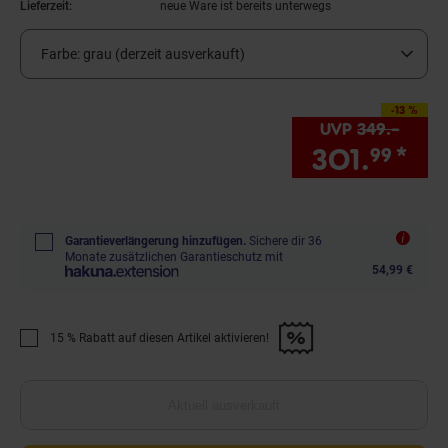
Lieferzeit:
neue Ware ist bereits unterwegs
Farbe:
grau (derzeit ausverkauft)
-13 %
Sie Sparen 13 Prozent,
UVP
349.–
UVP :
301.
*
Sie
99
Garantieverlängerung hinzufügen.
Sichere dir 36
Monate zusätzlichen Garantieschutz mit
54,99 €
15 % Rabatt auf diesen Artikel aktivieren!
Promotion "15 % Rabatt auf diesen Artikel aktivieren!" anwenden
Aktuell ausverkauft