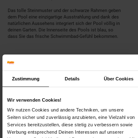
Das tolle Steinmuster und der schwarze Rahmen geben
dem Pool eine einzigartige Ausstrahlung und dank des
natürlichen Aussehens integriert sich der Pool völlig in
deinen Garten. Die Innenseite des Pools ist blau, so
dass Sie das frische Schwimmbad-Gefühl bekommen.
EXIT Aufstellbecken Ø 300 x 76 cm inkl. Sonnendach,
grau
Tolles Steinmuster
Zustimmung
Details
Über Cookies
Pulverbeschichteter stählener Rahmen
Starke Füße
Pool besteht aus Stahl und PVC
Wir verwenden Cookies!
Inkl. Filterpumpe
Inkl. Sonnendach mit Scharniermechanismus
Wir nutzen Cookies und andere Techniken, um unsere
Seiten sicher und zuverlässig anzubieten, eine Vielzahl von
Services bereitzustellen, diese stetig zu verbessern sowie
Werbung entsprechend Deinen Interessen auf unserer
Maße und Gewicht