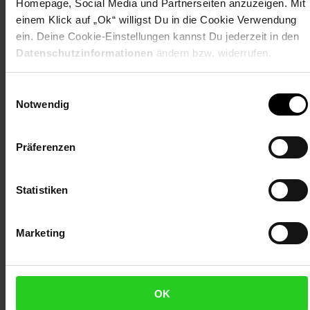
Homepage, Social Media und Partnerseiten anzuzeigen. Mit
einem Klick auf „Ok“ willigst Du in die Cookie Verwendung
Durchmesser: ca. 300 cm
ein. Deine Cookie-Einstellungen kannst Du jederzeit in den
Maße: ca. B 300 x H 76 x 300 cm
Datenschutzinformationen
ändern bzw. widerrufen.
Gewicht: ca. 23 kg
Wasserkapazität: 4.383 Liter
Einwilligungsauswahl
Artikelnummer: 2124203000
Notwendig
EAN: 8719874703475
Artikel gehört zur Kategorie:
Aufstellpools
Präferenzen
Dieses Produkt ist von allen Gutscheinaktionen
ausgeschlossen.
Statistiken
Bewertungen
Marketing
Versandinformationen
OK