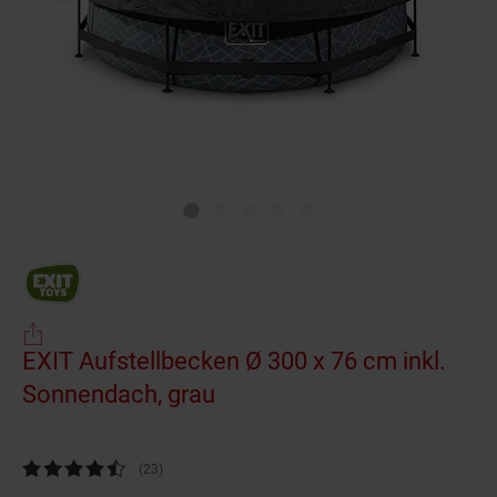
EXIT Aufstellbecken Ø 300 x 76 cm inkl.
Sonnendach, grau
(Produkt aktuell ausverkau
Kundenbewertung: 4,48 von 5 Sternen
(23
Kundenbewertungen
)