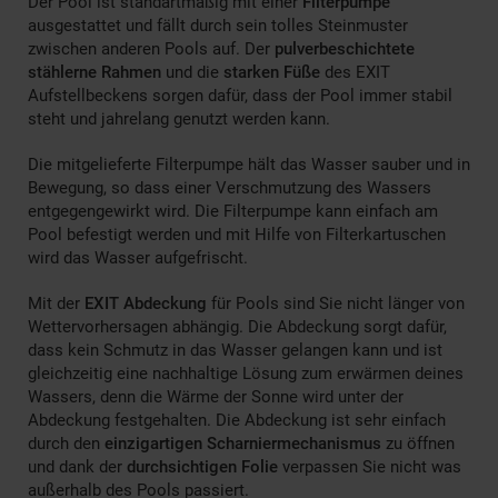
Der Pool ist standartmäßig mit einer
Filterpumpe
ausgestattet und fällt durch sein tolles Steinmuster
zwischen anderen Pools auf. Der
pulverbeschichtete
stählerne Rahmen
und die
starken Füße
des EXIT
Aufstellbeckens sorgen dafür, dass der Pool immer stabil
steht und jahrelang genutzt werden kann.
Die mitgelieferte Filterpumpe hält das Wasser sauber und in
Bewegung, so dass einer Verschmutzung des Wassers
entgegengewirkt wird. Die Filterpumpe kann einfach am
Pool befestigt werden und mit Hilfe von Filterkartuschen
wird das Wasser aufgefrischt.
Mit der
EXIT Abdeckung
für Pools sind Sie nicht länger von
Wettervorhersagen abhängig. Die Abdeckung sorgt dafür,
dass kein Schmutz in das Wasser gelangen kann und ist
gleichzeitig eine nachhaltige Lösung zum erwärmen deines
Wassers, denn die Wärme der Sonne wird unter der
Abdeckung festgehalten. Die Abdeckung ist sehr einfach
durch den
einzigartigen Scharniermechanismus
zu öffnen
und dank der
durchsichtigen Folie
verpassen Sie nicht was
außerhalb des Pools passiert.