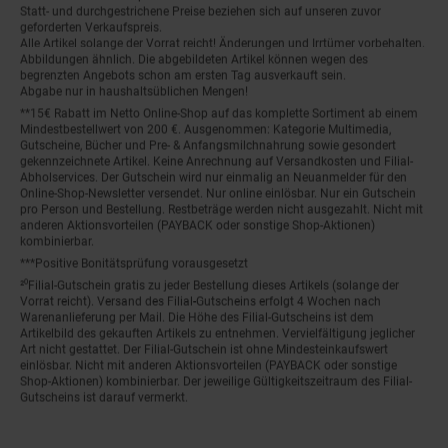
Statt- und durchgestrichene Preise beziehen sich auf unseren zuvor
geforderten Verkaufspreis.
Alle Artikel solange der Vorrat reicht! Änderungen und Irrtümer vorbehalten.
Abbildungen ähnlich. Die abgebildeten Artikel können wegen des
begrenzten Angebots schon am ersten Tag ausverkauft sein.
Abgabe nur in haushaltsüblichen Mengen!
**15€ Rabatt im Netto Online-Shop auf das komplette Sortiment ab einem
Mindestbestellwert von 200 €. Ausgenommen: Kategorie Multimedia,
Gutscheine, Bücher und Pre- & Anfangsmilchnahrung sowie gesondert
gekennzeichnete Artikel. Keine Anrechnung auf Versandkosten und Filial-
Abholservices. Der Gutschein wird nur einmalig an Neuanmelder für den
Online-Shop-Newsletter versendet. Nur online einlösbar. Nur ein Gutschein
pro Person und Bestellung. Restbeträge werden nicht ausgezahlt. Nicht mit
anderen Aktionsvorteilen (PAYBACK oder sonstige Shop-Aktionen)
kombinierbar.
***Positive Bonitätsprüfung vorausgesetzt
²⁰Filial-Gutschein gratis zu jeder Bestellung dieses Artikels (solange der
Vorrat reicht). Versand des Filial-Gutscheins erfolgt 4 Wochen nach
Warenanlieferung per Mail. Die Höhe des Filial-Gutscheins ist dem
Artikelbild des gekauften Artikels zu entnehmen. Vervielfältigung jeglicher
Art nicht gestattet. Der Filial-Gutschein ist ohne Mindesteinkaufswert
einlösbar. Nicht mit anderen Aktionsvorteilen (PAYBACK oder sonstige
Shop-Aktionen) kombinierbar. Der jeweilige Gültigkeitszeitraum des Filial-
Gutscheins ist darauf vermerkt.