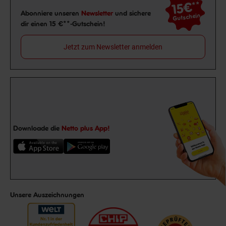
15€
**
Newsletter Anmeldung
Abonniere unseren
Newsletter
und sichere
Gutschein
dir einen 15 €**-Gutschein!
Jetzt zum Newsletter anmelden
Downloade die
Netto plus App!
Unsere Auszeichnungen