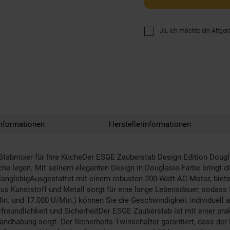
Ja, ich möchte ein Altger
nformationen
Herstellerinformationen
bmixer für Ihre KücheDer ESGE Zauberstab Design Edition Douglasie i
che legen. Mit seinem eleganten Design in Douglasie-Farbe bringt di
 langlebigAusgestattet mit einem robusten 200-Watt-AC-Motor, bietet
aus Kunststoff und Metall sorgt für eine lange Lebensdauer, sodass
n. und 17.000 U/Min.) können Sie die Geschwindigkeit individuell a
reundlichkeit und SicherheitDer ESGE Zauberstab ist mit einer pra
andhabung sorgt. Der Sicherheits-Twinschalter garantiert, dass der Mi