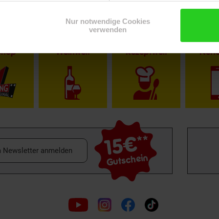
Nur notwendige Cookies
verwenden
Shop
Weinwelt
Rezeptwelt
Net
15€
**
m Newsletter anmelden
Gutschein
Folge
uns