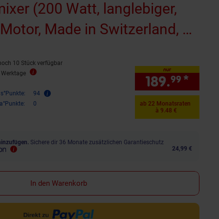
xer (200 Watt, langlebiger,
Motor, Made in Switzerland, 2
00/17.000 U/Min., Sicherheits-
noch 10 Stück verfügbar
, Aufsteckzentrierung,
nur
5 Werktage
189.
*
nur 
99
ltimesser, Schlagscheibe,
is°Punkte:
94
ra°Punkte:
0
ab 22 Monatsraten
d Gemüse
à 9.48 €
hinzufügen.
Sichere dir 36 Monate zusätzlichen Garantieschutz
24,99 €
In den Warenkorb