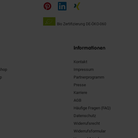
auf
Bio Zertifizierung
DE-ÖKO-060
Unsere
Siegel
Informationen
Kontakt
Shop
Impressum
pp
Partnerprogramm
Presse
Karriere
AGB
Häufige Fragen (FAQ)
Datenschutz
Widerrufsrecht
Widerrufsformular