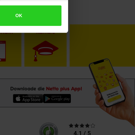
OK
toKOM
Karriere
Downloade die
Netto plus App!
Unsere
Durchschnittliche
Kundenbewertungen
Bewertungen
4.1 / 5