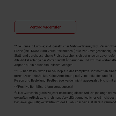
Vertrag widerrufen
Fußnoten
*Alle Preise in Euro (€) inkl. gesetzlicher Mehrwertsteuer, zzgl.
Versandkos
Preise (inkl. MwSt.) und Verkaufseinheiten (Stückzahl/Mengeneinheit) k
Statt- und durchgestrichene Preise beziehen sich auf unseren zuvor gefor
Alle Artikel solange der Vorrat reicht! Änderungen und Irrtümer vorbeha
Abgabe nur in haushaltsüblichen Mengen!
**15€ Rabatt im Netto Online-Shop auf das komplette Sortiment ab ein
gekennzeichnete Artikel. Keine Anrechnung auf Versandkosten und Filial-
Person und Bestellung. Restbeträge werden nicht ausgezahlt. Nicht mit 
***Positive Bonitätsprüfung vorausgesetzt
²⁰Filial-Gutschein gratis zu jeder Bestellung dieses Artikels (solange der
gekauften Artikels zu entnehmen. Vervielfältigung jeglicher Art nicht ge
Der jeweilige Gültigkeitszeitraum des Filial-Gutscheins ist darauf vermerkt