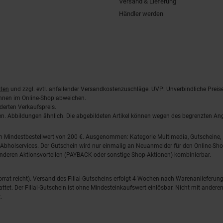
Versand & Lieferung
Händler werden
ten
und zzgl. evtl. anfallender Versandkostenzuschläge. UVP: Unverbindliche Preis
önnen im Online-Shop abweichen.
derten Verkaufspreis.
lten. Abbildungen ähnlich. Die abgebildeten Artikel können wegen des begrenzten A
em Mindestbestellwert von 200 €. Ausgenommen: Kategorie Multimedia, Gutscheine
Abholservices. Der Gutschein wird nur einmalig an Neuanmelder für den Online-Shop
anderen Aktionsvorteilen (PAYBACK oder sonstige Shop-Aktionen) kombinierbar.
 Vorrat reicht). Versand des Filial-Gutscheins erfolgt 4 Wochen nach Warenanlieferung
stattet. Der Filial-Gutschein ist ohne Mindesteinkaufswert einlösbar. Nicht mit and
.