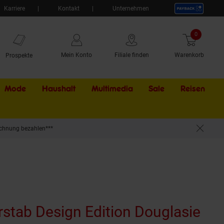
Karriere
Kontakt
Unternehmen
0
Artikel
Mein Konto
Filiale finden
Warenkorb
Prospekte
Mode
Haushalt
Multimedia
Sale
Externer Li
Reisen
chnung bezahlen***
 robuster AC-Motor, Made in Switzerland, 2 Stufen, 12.000/17.000 U/Min
stab Design Edition Douglasie