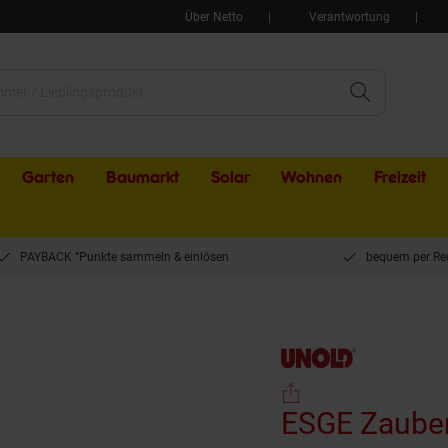
Über Netto
Verantwortung
Garten
Baumarkt
Solar
Wohnen
Freizeit
PAYBACK °Punkte sammeln & einlösen
bequem per Re
ESGE Zauberstab Design Edition Douglasie 91021 Stabmixer (200 Watt, langlebiger,
ESGE Zauber