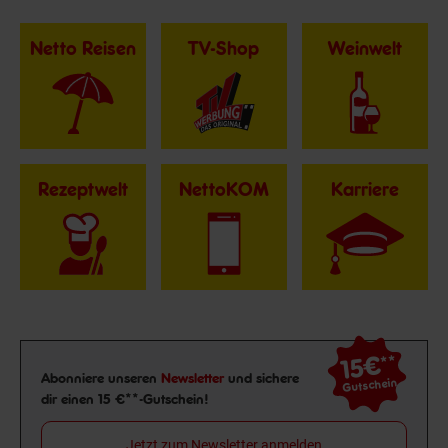
Netto Reisen
TV-Shop
Weinwelt
Rezeptwelt
NettoKOM
Karriere
15€
**
Newsletter Anmeldung
Abonniere unseren
Newsletter
und sichere
Gutschein
dir einen 15 €**-Gutschein!
Jetzt zum Newsletter anmelden