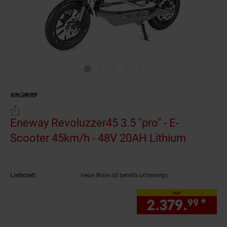
Eneway Revoluzzer45 3.5 "pro" - E-
Scooter 45km/h - 48V 20AH Lithium
(Produkt
Lieferzeit:
neue Ware ist bereits unterwegs
nur
2.379.
*
nur
99