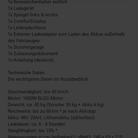
1x Kennzeichenhalter seitlich
1x Ladegerät
1x Spiegel links & rechts
1x ComfortDisplay
1x Lenkradschloss
1x Externer Ladeadapter zum Laden des Akkus außerhalb
des Fahrzeuges
1x Scootergarage
1x Zulassungsdokument
1x Anleitung (deutsch)
Technische Daten
Die wichtigsten Daten im Kurzüberblick
Geschwindigkeit: bis 45 km/h
Motor: 1600W BLDC-Motor
Gewicht: ca. 45 kg (Scooter 39 kg + Akku 6 kg)
Reichweite: bis zu 60 km * je nach Akkutyp
Akku: 48V 20AH, LithiumAkku (zyklenfest)
Ladedauer: ca. 6 - 8 Stunden
Steigfähigkeit: bis 15% *
Abmessungen in cm (aufgebaut) LxBxH1: 145 x 63 x 115