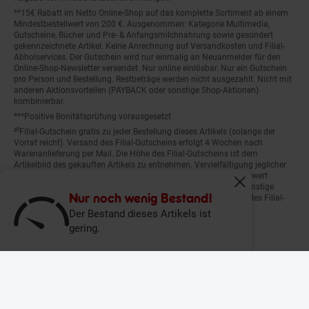
**15€ Rabatt im Netto Online-Shop auf das komplette Sortiment ab einem
Mindestbestellwert von 200 €. Ausgenommen: Kategorie Multimedia,
Gutscheine, Bücher und Pre- & Anfangsmilchnahrung sowie gesondert
gekennzeichnete Artikel. Keine Anrechnung auf Versandkosten und Filial-
Abholservices. Der Gutschein wird nur einmalig an Neuanmelder für den
Online-Shop-Newsletter versendet. Nur online einlösbar. Nur ein Gutschein
pro Person und Bestellung. Restbeträge werden nicht ausgezahlt. Nicht mit
anderen Aktionsvorteilen (PAYBACK oder sonstige Shop-Aktionen)
kombinierbar.
***Positive Bonitätsprüfung vorausgesetzt
²⁰Filial-Gutschein gratis zu jeder Bestellung dieses Artikels (solange der
Vorrat reicht). Versand des Filial-Gutscheins erfolgt 4 Wochen nach
Warenanlieferung per Mail. Die Höhe des Filial-Gutscheins ist dem
Artikelbild des gekauften Artikels zu entnehmen. Vervielfältigung jeglicher
Art nicht gestattet. Der Filial-Gutschein ist ohne Mindesteinkaufswert
einlösbar. Nicht mit anderen Aktionsvorteilen (PAYBACK oder sonstige
Fenster schliess
Shop-Aktionen) kombinierbar. Der jeweilige Gültigkeitszeitraum des Filial-
Nur noch wenig Bestand!
Gutscheins ist darauf vermerkt.
Der Bestand dieses Artikels ist
gering.
© Netto Marken-Discount Stiftung & Co. KG |
Kontakt
|
Datenschutz
|
Impressum