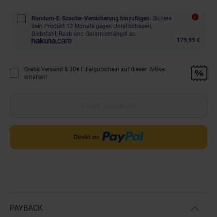
Rundum-E-Scooter-Versicherung hinzufügen.
Sichere
dein Produkt 12 Monate gegen Unfallschäden,
Diebstahl, Raub und Garantiemängel ab
179,99 €
Gratis Versand & 30€ Filialgutschein auf diesen Artikel
Promotion "Gratis Versand &amp; 30€ Filialgutschein auf diesen Artikel 
erhalten!
Aktuell ausverkauft
PAYBACK