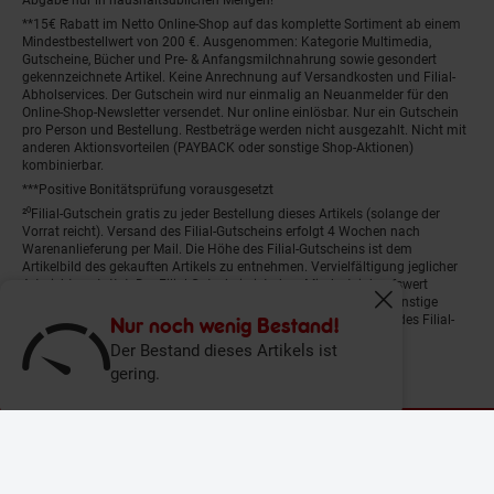
**15€ Rabatt im Netto Online-Shop auf das komplette Sortiment ab einem
Mindestbestellwert von 200 €. Ausgenommen: Kategorie Multimedia,
Gutscheine, Bücher und Pre- & Anfangsmilchnahrung sowie gesondert
gekennzeichnete Artikel. Keine Anrechnung auf Versandkosten und Filial-
Abholservices. Der Gutschein wird nur einmalig an Neuanmelder für den
Online-Shop-Newsletter versendet. Nur online einlösbar. Nur ein Gutschein
pro Person und Bestellung. Restbeträge werden nicht ausgezahlt. Nicht mit
anderen Aktionsvorteilen (PAYBACK oder sonstige Shop-Aktionen)
kombinierbar.
***Positive Bonitätsprüfung vorausgesetzt
²⁰Filial-Gutschein gratis zu jeder Bestellung dieses Artikels (solange der
Vorrat reicht). Versand des Filial-Gutscheins erfolgt 4 Wochen nach
Warenanlieferung per Mail. Die Höhe des Filial-Gutscheins ist dem
Artikelbild des gekauften Artikels zu entnehmen. Vervielfältigung jeglicher
Art nicht gestattet. Der Filial-Gutschein ist ohne Mindesteinkaufswert
einlösbar. Nicht mit anderen Aktionsvorteilen (PAYBACK oder sonstige
Fenster schliess
Shop-Aktionen) kombinierbar. Der jeweilige Gültigkeitszeitraum des Filial-
Nur noch wenig Bestand!
Gutscheins ist darauf vermerkt.
Der Bestand dieses Artikels ist
gering.
© Netto Marken-Discount Stiftung & Co. KG |
Kontakt
|
Datenschutz
|
Impressum