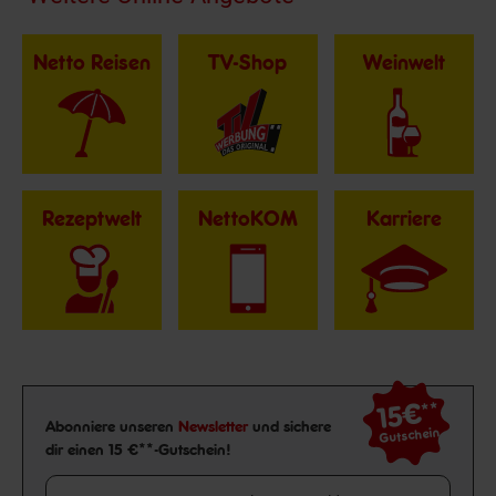
Netto Reisen
TV-Shop
Weinwelt
Rezeptwelt
NettoKOM
Karriere
15€
**
Newsletter Anmeldung
Abonniere unseren
Newsletter
und sichere
Gutschein
dir einen 15 €**-Gutschein!