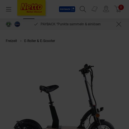
Payback
Prospekte
0
Arti
Menü
Suchfeld einblenden
Filiale finden
Warenkorb
PAYBACK °Punkte sammeln & einlösen
Freizeit
E-Roller & E-Scooter
ENEWAY Revoluzzer-20 4.0 - 600W - E-Scoo