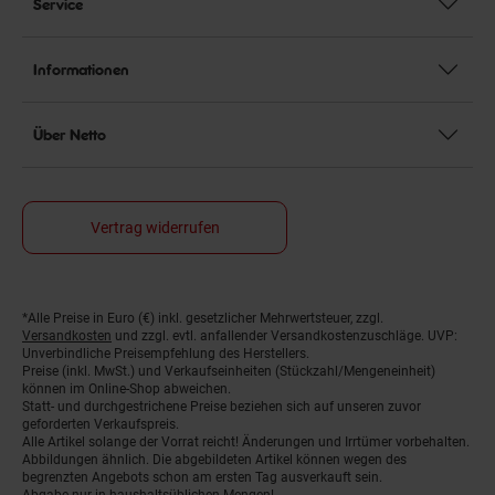
Service
Informationen
Über Netto
Vertrag widerrufen
*Alle Preise in Euro (€) inkl. gesetzlicher Mehrwertsteuer, zzgl.
Fußnoten
Versandkosten
und zzgl. evtl. anfallender Versandkostenzuschläge. UVP:
Unverbindliche Preisempfehlung des Herstellers.
Preise (inkl. MwSt.) und Verkaufseinheiten (Stückzahl/Mengeneinheit)
können im Online-Shop abweichen.
Statt- und durchgestrichene Preise beziehen sich auf unseren zuvor
geforderten Verkaufspreis.
Alle Artikel solange der Vorrat reicht! Änderungen und Irrtümer vorbehalten.
Abbildungen ähnlich. Die abgebildeten Artikel können wegen des
begrenzten Angebots schon am ersten Tag ausverkauft sein.
Abgabe nur in haushaltsüblichen Mengen!