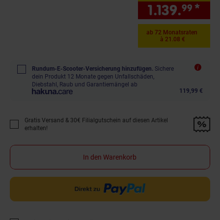
1.139.
*
nur
99
ab 72 Monatsraten
à 21.08 €
Rundum-E-Scooter-Versicherung hinzufügen.
Sichere
dein Produkt 12 Monate gegen Unfallschäden,
Diebstahl, Raub und Garantiemängel ab
119,99 €
Gratis Versand & 30€ Filialgutschein auf diesen Artikel
Promotion "Gratis Versand &amp; 30€ Filialgutschein auf diesen Artikel 
erhalten!
In den Warenkorb