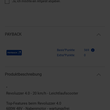
Ja, ich möchte ein Altgerät abgeben.
PAYBACK
Payback Punkte
Basis°Punkte:
569
Extra°Punkte:
0
Produktbeschreibung
"
Revoluzzer 4.0 - 20 km/h - Leichtlaufscooter
Top-Features beim Revoluzzer 4.0
600W 48V - Nabenmotor - wartungsfrei