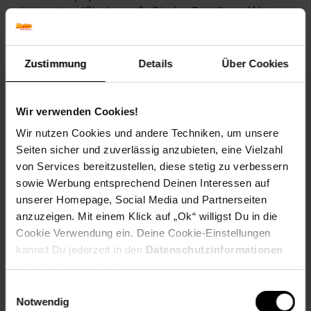
Jetzt serienmäßig das große Display. Zeigt Ihnen Akku-
Spannung, Geschwindigkeit, gefahrene Kilometer auf einen
Blick an, ohne dass sie umschalten müssen.
Zustimmung
Details
Über Cookies
LEGAL und OFFIZIELL auf der Straße fahren
Der Revoluzzer verfügt über eine Straßenzulassung
innerhalb der EU. Das entsprechende Dokument liegt dem
Wir verwenden Cookies!
Fahrzeug bei.
Wir nutzen Cookies und andere Techniken, um unsere
Lieferumfang
Seiten sicher und zuverlässig anzubieten, eine Vielzahl
1x Revoluzzer, Version 4.0 - 20 km/h - Straßenzugelassen
von Services bereitzustellen, diese stetig zu verbessern
1x Akkupack 48V 18AH
sowie Werbung entsprechend Deinen Interessen auf
1x Sitz
1x Holztrittbrett
unserer Homepage, Social Media und Partnerseiten
1x Beleuchtung vorne und hinten
anzuzeigen. Mit einem Klick auf „Ok“ willigst Du in die
1x Kennzeichenhalter seitlich
Cookie Verwendung ein. Deine Cookie-Einstellungen
1x Ladegerät
kannst Du jederzeit in den
Datenschutzinformationen
1x Spiegel links & rechts
ändern bzw. widerrufen.
1x ComfortDisplay
1x Zulassungsdokument
Einwilligungsauswahl
1x Anleitung (deutsch)
Notwendig