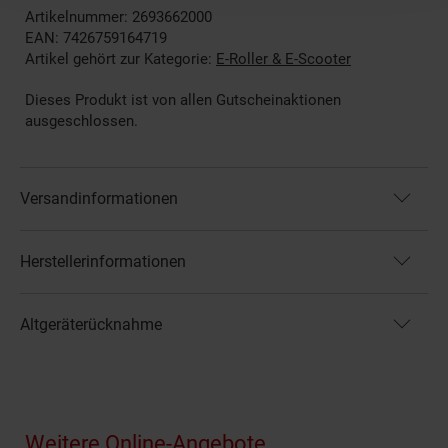
Artikelnummer: 2693662000
EAN: 7426759164719
Artikel gehört zur Kategorie:
E-Roller & E-Scooter
Dieses Produkt ist von allen Gutscheinaktionen
ausgeschlossen.
Versandinformationen
Herstellerinformationen
Altgeräterücknahme
Fußzeile
Weitere Online-Angebote