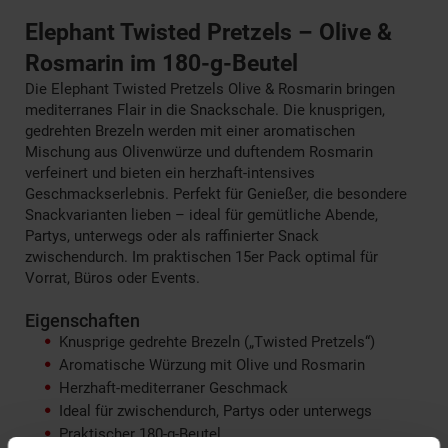
Elephant Twisted Pretzels – Olive &
Rosmarin im 180-g-Beutel
Die Elephant Twisted Pretzels Olive & Rosmarin bringen
mediterranes Flair in die Snackschale. Die knusprigen,
gedrehten Brezeln werden mit einer aromatischen
Mischung aus Olivenwürze und duftendem Rosmarin
verfeinert und bieten ein herzhaft-intensives
Geschmackserlebnis. Perfekt für Genießer, die besondere
Snackvarianten lieben – ideal für gemütliche Abende,
Partys, unterwegs oder als raffinierter Snack
zwischendurch. Im praktischen 15er Pack optimal für
Vorrat, Büros oder Events.
Eigenschaften
Knusprige gedrehte Brezeln („Twisted Pretzels“)
Aromatische Würzung mit Olive und Rosmarin
Herzhaft-mediterraner Geschmack
Ideal für zwischendurch, Partys oder unterwegs
Praktischer 180-g-Beutel