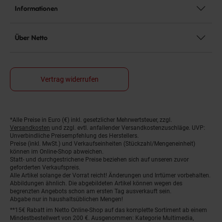
Informationen
Über Netto
Vertrag widerrufen
*Alle Preise in Euro (€) inkl. gesetzlicher Mehrwertsteuer, zzgl.
Fußnoten
Versandkosten
und zzgl. evtl. anfallender Versandkostenzuschläge. UVP:
Unverbindliche Preisempfehlung des Herstellers.
Preise (inkl. MwSt.) und Verkaufseinheiten (Stückzahl/Mengeneinheit)
können im Online-Shop abweichen.
Statt- und durchgestrichene Preise beziehen sich auf unseren zuvor
geforderten Verkaufspreis.
Alle Artikel solange der Vorrat reicht! Änderungen und Irrtümer vorbehalten.
Abbildungen ähnlich. Die abgebildeten Artikel können wegen des
begrenzten Angebots schon am ersten Tag ausverkauft sein.
Abgabe nur in haushaltsüblichen Mengen!
**15€ Rabatt im Netto Online-Shop auf das komplette Sortiment ab einem
Mindestbestellwert von 200 €. Ausgenommen: Kategorie Multimedia,