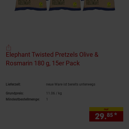
Elephant Twisted Pretzels Olive &
Rosmarin 180 g, 15er Pack
(Produkt aktuell 
Lieferzeit:
neue Ware ist bereits unterwegs
Grundpreis:
11.
06
/ kg
11,
06
€ pro Kilogramm
Mindestbestellmenge:
1
nur
29.
*
nur
85