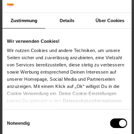
15er Pack – perfekt für Vorrat oder Großverbraucher
Artikelnummer: 3019560000
Zustimmung
Details
Über Cookies
EAN: 5949040205257
Artikel gehört zur Kategorie:
Lebensmittel
Wir verwenden Cookies!
Wir nutzen Cookies und andere Techniken, um unsere
Kennzeichnung
Seiten sicher und zuverlässig anzubieten, eine Vielzahl
von Services bereitzustellen, diese stetig zu verbessern
sowie Werbung entsprechend Deinen Interessen auf
Versandinformationen
unserer Homepage, Social Media und Partnerseiten
anzuzeigen. Mit einem Klick auf „Ok“ willigst Du in die
Cookie Verwendung ein. Deine Cookie-Einstellungen
Herstellerinformationen
kannst Du jederzeit in den
Datenschutzinformationen
ändern bzw. widerrufen.
Einwilligungsauswahl
Fußzeile
Weitere Online-Angebote
Notwendig