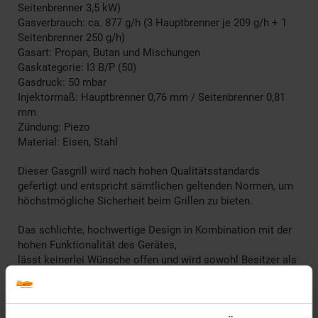
Seitenbrenner 3,5 kW)
Gasverbrauch: ca. 877 g/h (3 Hauptbrenner je 209 g/h + 1
Seitenbrenner 250 g/h)
Gasart: Propan, Butan und Mischungen
Gaskategorie: I3 B/P (50)
Gasdruck: 50 mbar
Injektormaß: Hauptbrenner 0,76 mm / Seitenbrenner 0,81
mm
Zündung: Piezo
Material: Eisen, Stahl
Dieser Gasgrill wird nach hohen Qualitätsstandards
gefertigt und entspricht sämtlichen geltenden Normen, um
höchstmögliche Sicherheit beim Grillen zu bieten.
Das schlichte, hochwertige Design in Kombination mit der
hohen Funktionalität des Gerätes,
lässt keinerlei Wünsche offen und wird sowohl Besitzer als
auch Gäste beeindrucken und die vielfältigen
Einstellungsmöglichkeiten dieses Grills erlauben es,
jede beliebige Speise optimal zu garen - für eine