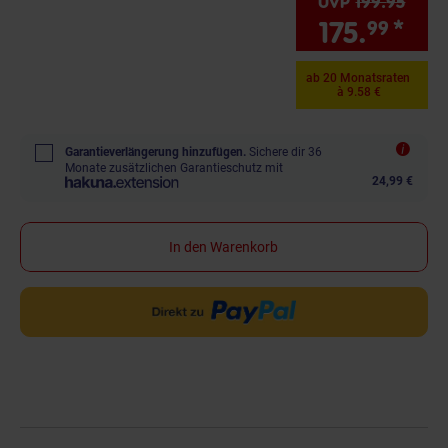
UVP
199.
95
UVP :
175.
*
Sie
99
ab 20 Monatsraten
à 9.58 €
Garantieverlängerung hinzufügen.
Sichere dir 36
Monate zusätzlichen Garantieschutz mit
24,99 €
In den Warenkorb