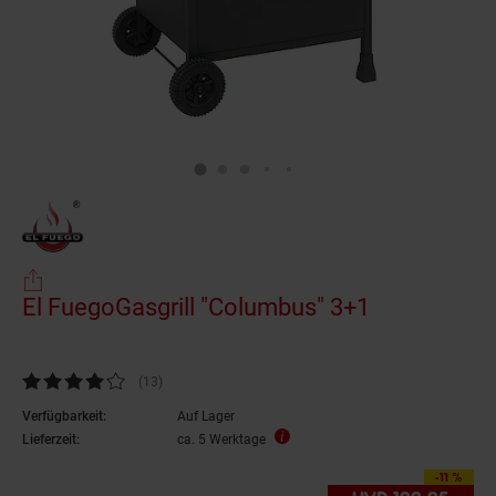
El FuegoGasgrill "Columbus" 3+1
Kundenbewertung: 4,15 von 5 Sternen
(13
Kundenbewertungen
)
Verfügbarkeit:
Auf Lager
Lieferzeit:
ca. 5 Werktage
-11 %
Sie Sparen 11 Prozent