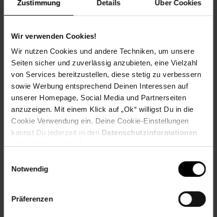
reichhaltige und gesunde Ernährung. Ein Seitenbrenner
Zustimmung
Details
Über Cookies
ermöglicht zudem zusätzliche Flexibilität,
z.B. können Sie damit gleichzeitig eine Soße kochen.
Wir verwenden Cookies!
Mit einem Gasgrill genießen Sie gegenüber Holzkohlegrills
entscheidende Vorteile: Komfort und Nutzbarkeit.
Wir nutzen Cookies und andere Techniken, um unsere
Zum Beispiel kann das Garen von Speisen innerhalb von
Seiten sicher und zuverlässig anzubieten, eine Vielzahl
Minuten beginnen, Sie müssen sich keine Sorgen um
von Services bereitzustellen, diese stetig zu verbessern
Holzkohlenrauch machen,
sowie Werbung entsprechend Deinen Interessen auf
der Garvorgang kann präzise gesteuert werden, etc.
unserer Homepage, Social Media und Partnerseiten
anzuzeigen. Mit einem Klick auf „Ok“ willigst Du in die
Das Gerät bietet großzügige Ablagen, sodass Sie alle
Cookie Verwendung ein. Deine Cookie-Einstellungen
benötigten Utensilien stets griffbereit haben.
Dank großer Kunststoffräder kann der Grill bequem und
kannst Du jederzeit in den
Datenschutzinformationen
ohne den Boden zu beschädigen transportiert werden.
ändern bzw. widerrufen.
Einwilligungsauswahl
Artikelnummer: 2282531000
Notwendig
EAN: 4250373205625
Artikel gehört zur Kategorie:
Gasgrills
Präferenzen