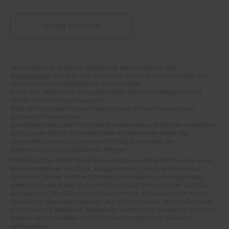
Vertrag widerrufen
*Alle Preise in Euro (€) inkl. gesetzlicher Mehrwertsteuer, zzgl.
Fußnoten
Versandkosten
und zzgl. evtl. anfallender Versandkostenzuschläge. UVP:
Unverbindliche Preisempfehlung des Herstellers.
Preise (inkl. MwSt.) und Verkaufseinheiten (Stückzahl/Mengeneinheit)
können im Online-Shop abweichen.
Statt- und durchgestrichene Preise beziehen sich auf unseren zuvor
geforderten Verkaufspreis.
Alle Artikel solange der Vorrat reicht! Änderungen und Irrtümer vorbehalten.
Abbildungen ähnlich. Die abgebildeten Artikel können wegen des
begrenzten Angebots schon am ersten Tag ausverkauft sein.
Abgabe nur in haushaltsüblichen Mengen!
**15€ Rabatt im Netto Online-Shop auf das komplette Sortiment ab einem
Mindestbestellwert von 200 €. Ausgenommen: Kategorie Multimedia,
Gutscheine, Bücher und Pre- & Anfangsmilchnahrung sowie gesondert
gekennzeichnete Artikel. Keine Anrechnung auf Versandkosten und Filial-
Abholservices. Der Gutschein wird nur einmalig an Neuanmelder für den
Online-Shop-Newsletter versendet. Nur online einlösbar. Nur ein Gutschein
pro Person und Bestellung. Restbeträge werden nicht ausgezahlt. Nicht mit
anderen Aktionsvorteilen (PAYBACK oder sonstige Shop-Aktionen)
kombinierbar.
***Positive Bonitätsprüfung vorausgesetzt