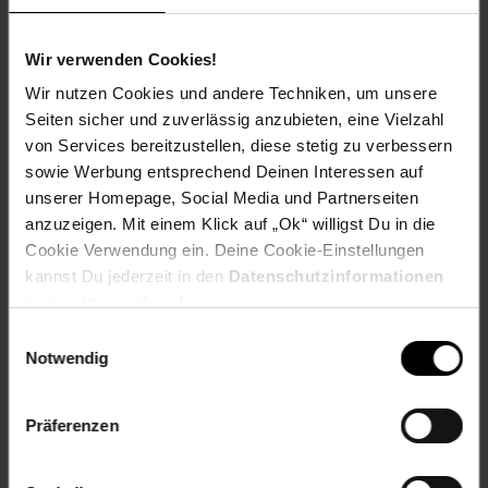
genug, um es bequem transportieren oder platzsparend
verstauen zu können.
Wir verwenden Cookies!
Pflegeleicht und umweltfreundlich
Wir nutzen Cookies und andere Techniken, um unsere
Die glatte Oberfläche des Bambusmaterials lässt sich
Seiten sicher und zuverlässig anzubieten, eine Vielzahl
einfach reinigen. Ein feuchtes Tuch genügt, um das Tablett in
von Services bereitzustellen, diese stetig zu verbessern
neuem Glanz erstrahlen zu lassen. Bambus ist zudem ein
sowie Werbung entsprechend Deinen Interessen auf
nachhaltiger Rohstoff, der umweltfreundliche Produkte
unserer Homepage, Social Media und Partnerseiten
garantiert.
anzuzeigen. Mit einem Klick auf „Ok“ willigst Du in die
Das klappbare Holztablett vereint Funktionalität, Stil und
Cookie Verwendung ein. Deine Cookie-Einstellungen
Komfort. Es ist die perfekte Lösung für alle, die Flexibilität
kannst Du jederzeit in den
Datenschutzinformationen
und Ästhetik in ihrem Alltag schätzen. Egal, ob als
ändern bzw. widerrufen.
Frühstückstisch, Notebooktisch oder praktische Ablage –
Einwilligungsauswahl
dieses Tablett wird Ihren Alltag bereichern!
Notwendig
Artikelnummer: 2925263000
EAN: 4260677794190
Präferenzen
Artikel gehört zur Kategorie:
Weitere Küchenhelfer