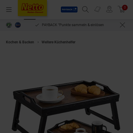
Payback
Prospekte
0
Arti
Menü
Suchfeld einblenden
Filiale finden
Warenkorb
PAYBACK °Punkte sammeln & einlösen
Kochen & Backen
Weitere Küchenhelfer
Ecosa Klappbares Bambus Table