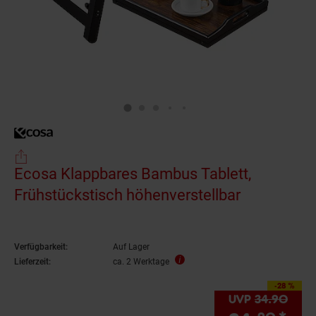
Ecosa Klappbares Bambus Tablett,
Frühstückstisch höhenverstellbar
Verfügbarkeit:
Auf Lager
Lieferzeit:
ca. 2 Werktage
-28 %
Sie Sparen 28 Prozen
UVP
34.
90
UVP 