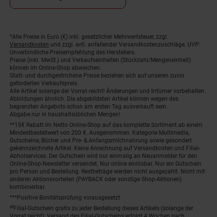
*Alle Preise in Euro (€) inkl. gesetzlicher Mehrwertsteuer, zzgl.
Fußnoten
Versandkosten
und zzgl. evtl. anfallender Versandkostenzuschläge. UVP:
Unverbindliche Preisempfehlung des Herstellers.
Preise (inkl. MwSt.) und Verkaufseinheiten (Stückzahl/Mengeneinheit)
können im Online-Shop abweichen.
Statt- und durchgestrichene Preise beziehen sich auf unseren zuvor
geforderten Verkaufspreis.
Alle Artikel solange der Vorrat reicht! Änderungen und Irrtümer vorbehalten.
Abbildungen ähnlich. Die abgebildeten Artikel können wegen des
begrenzten Angebots schon am ersten Tag ausverkauft sein.
Abgabe nur in haushaltsüblichen Mengen!
**15€ Rabatt im Netto Online-Shop auf das komplette Sortiment ab einem
Mindestbestellwert von 200 €. Ausgenommen: Kategorie Multimedia,
Gutscheine, Bücher und Pre- & Anfangsmilchnahrung sowie gesondert
gekennzeichnete Artikel. Keine Anrechnung auf Versandkosten und Filial-
Abholservices. Der Gutschein wird nur einmalig an Neuanmelder für den
Online-Shop-Newsletter versendet. Nur online einlösbar. Nur ein Gutschein
pro Person und Bestellung. Restbeträge werden nicht ausgezahlt. Nicht mit
anderen Aktionsvorteilen (PAYBACK oder sonstige Shop-Aktionen)
kombinierbar.
***Positive Bonitätsprüfung vorausgesetzt
²⁰Filial-Gutschein gratis zu jeder Bestellung dieses Artikels (solange der
Vorrat reicht). Versand des Filial-Gutscheins erfolgt 4 Wochen nach