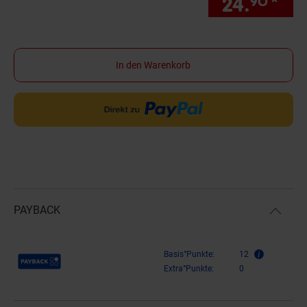
24.
*
Sie
90
In den Warenkorb
PAYBACK
Payback Punkte
Basis°Punkte:
12
Extra°Punkte:
0