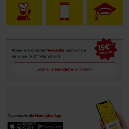
15€
**
Newsletter Anmeldung
Abonniere unseren
Newsletter
und sichere
Gutschein
dir einen 15 €**-Gutschein!
Jetzt zum Newsletter anmelden
Downloade die
Netto plus App!