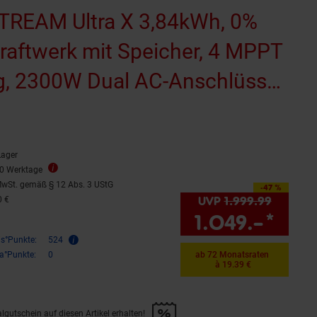
REAM Ultra X 3,84kWh, 0%
raftwerk mit Speicher, 4 MPPT
g, 2300W Dual AC-Anschlüsse,
tromspeicher mit
rnen
ter 23kWh Kapazität, 6000
ewertungen
Lager
&Play
10 Werktage
wSt. gemäß § 12 Abs. 3 UStG
-47 %
Sie Sparen 47 Prozent,
UVP
1.999.
99
UVP : 1
0 €
1.049.–
*
Sie 
is°Punkte:
524
ra°Punkte:
0
ab 72 Monatsraten
à 19.39 €
lgutschein auf diesen Artikel erhalten!