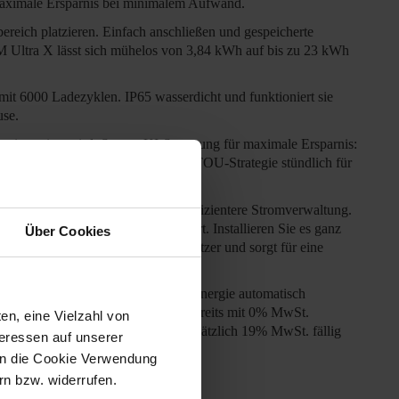
maximale Ersparnis bei minimalem Aufwand.
reich platzieren. Einfach anschließen und gespeicherte
M Ultra X lässt sich mühelos von 3,84 kWh auf bis zu 23 kWh
 mit 6000 Ladezyklen. IP65 wasserdicht und funktioniert sie
use.
e integriert wird. Smarte KI-Steuerung für maximale Ersparnis:
u optimieren. Sie aktualisiert die TOU-Strategie stündlich für
orgt für eine intelligentere und effizientere Stromverwaltung.
der technische Expertise erfordert. Installieren Sie es ganz
Über Cookies
st es ideal für Mieter und Hausbesitzer und sorgt für eine
nd übertragen überschüssige Solarenergie automatisch
utlich. [0 % MwSt] Der Preis ist bereits mit 0% MwSt.
en, eine Vielzahl von
füllen. Bei Geschäftskunden wird zusätzlich 19% MwSt. fällig
teressen auf unserer
 in die Cookie Verwendung
n bzw. widerrufen.