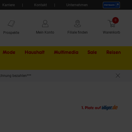
Karriere
Kontakt
Unternehmen
0
Artikel
Mein Konto
Filiale finden
Warenkorb
Prospekte
Mode
Haushalt
Multimedia
Sale
Externer Li
Reisen
chnung bezahlen***
Anschlüsse, All-in-One Stromspeicher mit Wechs