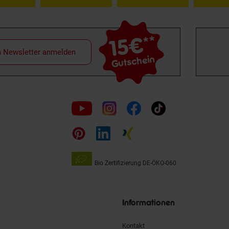
15€
**
m Newsletter anmelden
Gutschein
Folge
uns
auf
Bio Zertifizierung
DE-ÖKO-060
Unsere
Siegel
Informationen
Kontakt