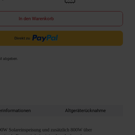
d &amp; 30€ Filialgutschein auf diesen Artikel erhalten!" anwenden
In den Warenkorb
ät abgeben.
erinformationen
Altgeräterücknahme
00W Solareinspeisung und zusätzlich 800W über