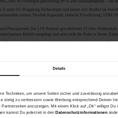
00–2300 W) versorgen gleichzeitig 99 % aller Haushaltsgeräte – für 
 X nutzt AC-Kopplung-Technologie und lassen sich flexibel im Innenbe
feemaschine nutzen. Flexible Kapazität, einfache Erweiterung: STREA
und Platzsparend: Die LFP-Batterie gewährleistet 15 Jahre Haltbarkeit
 geräuscharmen Betrieb ausgelegt und stört nicht die Ruhe in Ihrem Zuha
nge Räume, während die verdeckte Verkabelung nahtlos in jedes Zuhaus
ise, Nutzungsverhalten und Systemstatus, um die Energieeinsparungen z
en Sie die Leistung jederzeit verfolgen. Der 24-Stunden KI-Assistent s
ichnet sich durch ein Plug & Play-Design aus, das keinen Elektriker o
Details
 passen Sie die Position nach Bedarf an. Dank einfacher Portabilität i
r EcoFlow STREAM Serie bilden ein KI-gesteuertes Energienetzwerk u
fizienz, steigern Ihre Unabhängigkeit und senken Ihre Stromkosten de
e Techniken, um unsere Seiten sicher und zuverlässig anzubiet
tzungen für eine umsatzsteuerfreie Lieferung nach § 12 Abs. 3 UstG er
ese stetig zu verbessern sowie Werbung entsprechend Deinen In
artnerseiten anzuzeigen. Mit einem Klick auf „Ok“ willigst Du
gen kannst Du jederzeit in den
Datenschutzinformationen
änder