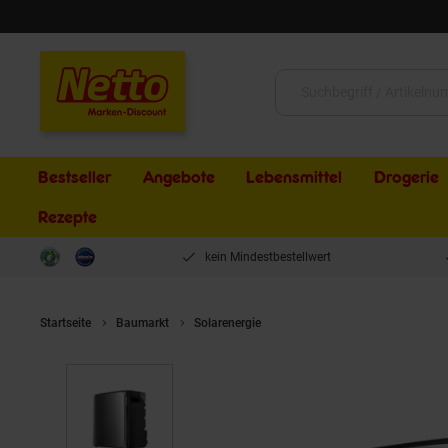
Schließen
Suche:
Bestseller
Angebote
Lebensmittel
Drogerie
Rezepte
kein Mindestbestellwert
Startseite
Baumarkt
Solarenergie
ECOFLOW STREAM Ultra X 3,84