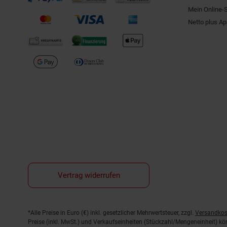
Mein Online-
Netto plus A
Vertrag widerrufen
Fußnoten
*Alle Preise in Euro (€) inkl. gesetzlicher Mehrwertsteuer, zzgl.
Versandkos
Preise (inkl. MwSt.) und Verkaufseinheiten (Stückzahl/Mengeneinheit) k