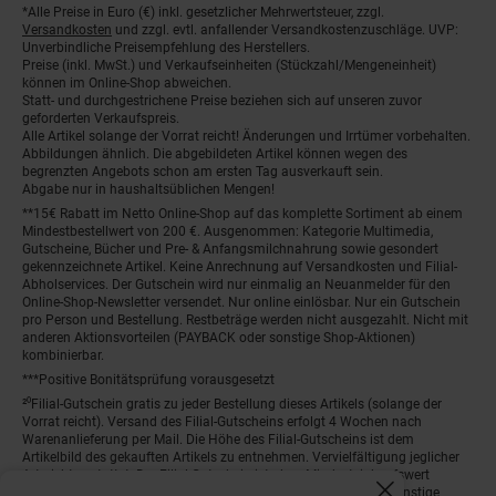
*Alle Preise in Euro (€) inkl. gesetzlicher Mehrwertsteuer, zzgl.
Fußnoten
Versandkosten
und zzgl. evtl. anfallender Versandkostenzuschläge. UVP:
Unverbindliche Preisempfehlung des Herstellers.
Preise (inkl. MwSt.) und Verkaufseinheiten (Stückzahl/Mengeneinheit)
können im Online-Shop abweichen.
Statt- und durchgestrichene Preise beziehen sich auf unseren zuvor
geforderten Verkaufspreis.
Alle Artikel solange der Vorrat reicht! Änderungen und Irrtümer vorbehalten.
Abbildungen ähnlich. Die abgebildeten Artikel können wegen des
begrenzten Angebots schon am ersten Tag ausverkauft sein.
Abgabe nur in haushaltsüblichen Mengen!
**15€ Rabatt im Netto Online-Shop auf das komplette Sortiment ab einem
Mindestbestellwert von 200 €. Ausgenommen: Kategorie Multimedia,
Gutscheine, Bücher und Pre- & Anfangsmilchnahrung sowie gesondert
gekennzeichnete Artikel. Keine Anrechnung auf Versandkosten und Filial-
Abholservices. Der Gutschein wird nur einmalig an Neuanmelder für den
Online-Shop-Newsletter versendet. Nur online einlösbar. Nur ein Gutschein
pro Person und Bestellung. Restbeträge werden nicht ausgezahlt. Nicht mit
anderen Aktionsvorteilen (PAYBACK oder sonstige Shop-Aktionen)
kombinierbar.
***Positive Bonitätsprüfung vorausgesetzt
²⁰Filial-Gutschein gratis zu jeder Bestellung dieses Artikels (solange der
Vorrat reicht). Versand des Filial-Gutscheins erfolgt 4 Wochen nach
Warenanlieferung per Mail. Die Höhe des Filial-Gutscheins ist dem
Artikelbild des gekauften Artikels zu entnehmen. Vervielfältigung jeglicher
Art nicht gestattet. Der Filial-Gutschein ist ohne Mindesteinkaufswert
einlösbar. Nicht mit anderen Aktionsvorteilen (PAYBACK oder sonstige