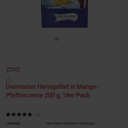
Dreimaster Heringsfilet in Mango-
Pfeffercreme 200 g, 18er Pack
(Produkt aktu
Kundenbewertung: 5 von 5 Sternen
(2
Kundenbewertungen
)
Lieferzeit:
neue Ware ist bereits unterwegs