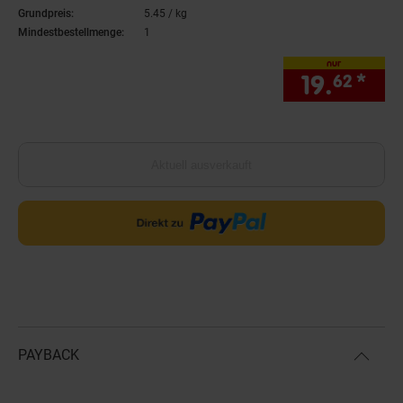
Grundpreis:
5.
45
/ kg
5,
45
€ pro Kilogramm
Mindestbestellmenge:
1
nur
19.
*
nur
62
Aktuell ausverkauft
PAYBACK