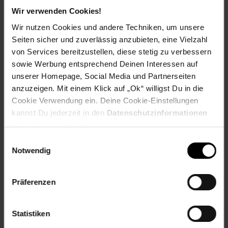
Wir verwenden Cookies!
Versandinformationen
Wir nutzen Cookies und andere Techniken, um unsere
Seiten sicher und zuverlässig anzubieten, eine Vielzahl
Herstellerinformationen
von Services bereitzustellen, diese stetig zu verbessern
sowie Werbung entsprechend Deinen Interessen auf
unserer Homepage, Social Media und Partnerseiten
Fußzeile
Weitere Online-Angebote
anzuzeigen. Mit einem Klick auf „Ok“ willigst Du in die
Cookie Verwendung ein. Deine Cookie-Einstellungen
kannst Du jederzeit in den
Datenschutzinformationen
Netto Reisen
TV-Shop
Weinwelt
ändern bzw. widerrufen.
Einwilligungsauswahl
Notwendig
Präferenzen
Rezeptwelt
NettoKOM
Karriere
Statistiken