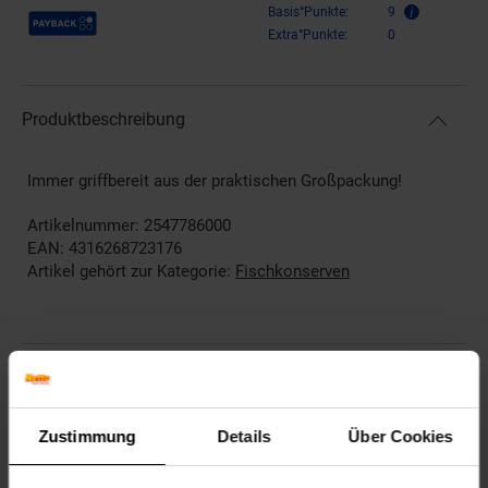
Payback Punkte
Basis°Punkte:
9
Extra°Punkte:
0
Produktbeschreibung
Immer griffbereit aus der praktischen Großpackung!
Artikelnummer: 2547786000
EAN: 4316268723176
Artikel gehört zur Kategorie:
Fischkonserven
Kennzeichnung
Zustimmung
Details
Über Cookies
Bewertungen