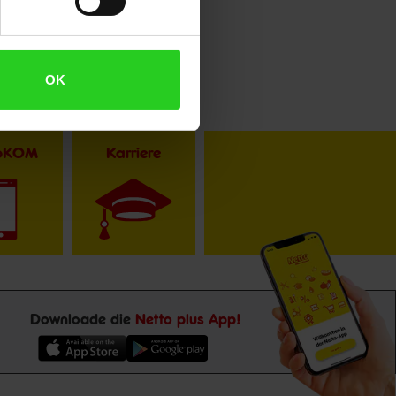
OK
toKOM
Karriere
Downloade die
Netto plus App!