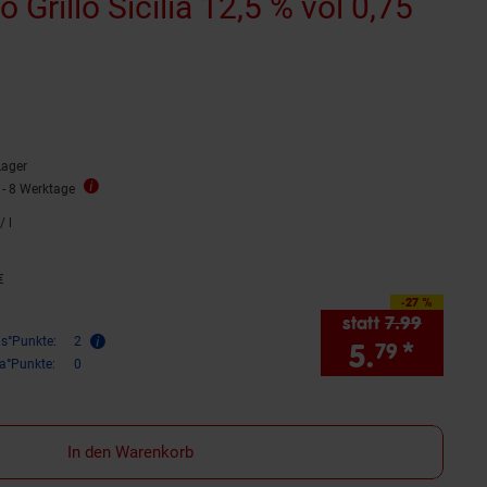
Grillo Sicilia 12,5 % vol 0,75
rnen
ewertungen
Lager
 - 8 Werktage
/ l
7,
72
€ pro Liter
€
5,
99
€
-27 %
Sie Sparen 27 Prozent,
statt
7.
99
Alter Pr
is°Punkte:
2
5.
*
Sie S
79
ra°Punkte:
0
In den Warenkorb