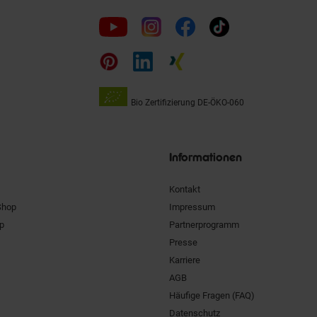
Folge
uns
auf
Bio Zertifizierung
DE-ÖKO-060
Unsere
Siegel
Informationen
Kontakt
Shop
Impressum
pp
Partnerprogramm
Presse
Karriere
AGB
Häufige Fragen (FAQ)
Datenschutz