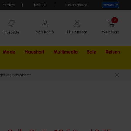
Karriere
Kontakt
Unternehmen
0
Artikel
Mein Konto
Filiale finden
Warenkorb
Prospekte
Mode
Haushalt
Multimedia
Sale
Externer Li
Reisen
chnung bezahlen***