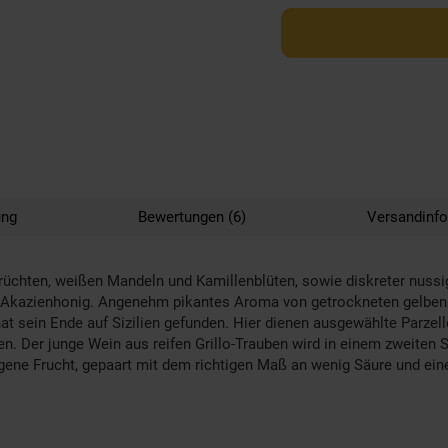
ung
Bewertungen (6)
Versandinf
früchten, weißen Mandeln und Kamillenblüten, sowie diskreter nussig
Akazienhonig. Angenehm pikantes Aroma von getrockneten gelben 
t sein Ende auf Sizilien gefunden. Hier dienen ausgewählte Parze
. Der junge Wein aus reifen Grillo-Trauben wird in einem zweiten S
ogene Frucht, gepaart mit dem richtigen Maß an wenig Säure und e