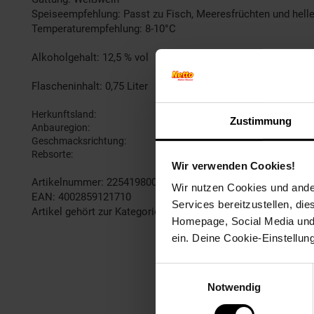
Speiseempfehlung: Passt zu Fisch, Meeresfrüchten und helle
Temperaturempfehlung: 8-10°C
Alkoholgehalt: 12,5 % vol
Flascheninhalt: 0,75 Liter
Herkunftsland
Italien
Zustimmung
Anbauregion
Sizilien
Geschmacksrichtung
trocken
Rebsorte
Chardonna
Wir verwenden Cookies!
Artikelnummer: 2254198000
Wir nutzen Cookies und ander
EAN: 4002859121710
Services bereitzustellen, di
Artikel gehört zur Kategorie:
Weißwein
Homepage, Social Media und P
ein. Deine Cookie-Einstellun
Einwilligungsauswahl
Notwendig