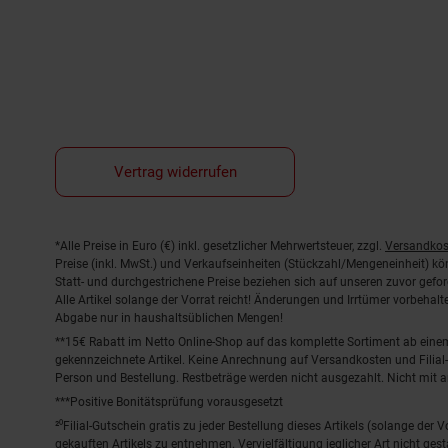
Vertrag widerrufen
Fußnoten
*Alle Preise in Euro (€) inkl. gesetzlicher Mehrwertsteuer, zzgl.
Versandkos
Preise (inkl. MwSt.) und Verkaufseinheiten (Stückzahl/Mengeneinheit) k
Statt- und durchgestrichene Preise beziehen sich auf unseren zuvor gefor
Alle Artikel solange der Vorrat reicht! Änderungen und Irrtümer vorbeha
Abgabe nur in haushaltsüblichen Mengen!
**15€ Rabatt im Netto Online-Shop auf das komplette Sortiment ab ein
gekennzeichnete Artikel. Keine Anrechnung auf Versandkosten und Filial-
Person und Bestellung. Restbeträge werden nicht ausgezahlt. Nicht mit 
***Positive Bonitätsprüfung vorausgesetzt
²⁰Filial-Gutschein gratis zu jeder Bestellung dieses Artikels (solange der
gekauften Artikels zu entnehmen. Vervielfältigung jeglicher Art nicht ge