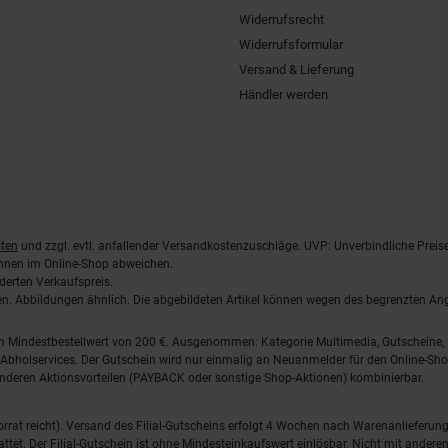
Widerrufsrecht
Widerrufsformular
Versand & Lieferung
Händler werden
ten
und zzgl. evtl. anfallender Versandkostenzuschläge. UVP: Unverbindliche Preis
önnen im Online-Shop abweichen.
derten Verkaufspreis.
lten. Abbildungen ähnlich. Die abgebildeten Artikel können wegen des begrenzten A
em Mindestbestellwert von 200 €. Ausgenommen: Kategorie Multimedia, Gutscheine
Abholservices. Der Gutschein wird nur einmalig an Neuanmelder für den Online-Shop
anderen Aktionsvorteilen (PAYBACK oder sonstige Shop-Aktionen) kombinierbar.
 Vorrat reicht). Versand des Filial-Gutscheins erfolgt 4 Wochen nach Warenanlieferung
stattet. Der Filial-Gutschein ist ohne Mindesteinkaufswert einlösbar. Nicht mit and