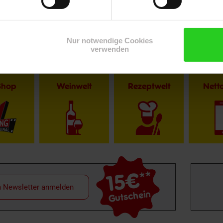
Nur notwendige Cookies
verwenden
Shop
Weinwelt
Rezeptwelt
Net
15€
**
m Newsletter anmelden
Gutschein