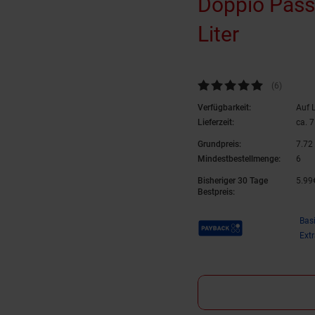
Doppio Passo 
Liter
Kundenbewertung: 5 von 5 Ste
(6
Kundenb
)
Verfügbarkeit:
Auf 
Lieferzeit:
ca. 7
Grundpreis:
7.
72
Mindestbestellmenge:
6
Bisheriger 30 Tage
5.
99
Bestpreis:
Payback Punkte
Bas
Ext