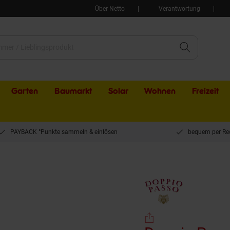
Über Netto
Verantwortung
Garten
Baumarkt
Solar
Wohnen
Freizeit
PAYBACK °Punkte sammeln & einlösen
bequem per Re
rillo Sicilia 12,5 % vol 0,75 Liter