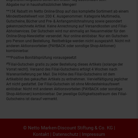
Abgabe nur in haushaltsüblichen Mengen!
**15€ Rabatt im Netto Online-Shop auf das komplette Sortiment ab einem
Mindestbestellwert von 200 €. Ausgenommen: Kategorie Multimedia,
Gutscheine, Bücher und Pre- & Anfangsmilchnahrung sowie gesondert
gekennzeichnete Artikel. Keine Anrechnung auf Versandkosten und Filial-
Abholservices. Der Gutschein wird nur einmalig an Neuanmelder für den
Online-Shop-Newsletter versendet. Nur online einlösbar. Nur ein Gutschein
pro Person und Bestellung. Restbeträge werden nicht ausgezahlt. Nicht mit
anderen Aktionsvorteilen (PAYBACK oder sonstige Shop-Aktionen)
kombinierbar.
***Positive Bonitätsprüfung vorausgesetzt
²⁰Filial-Gutschein gratis zu jeder Bestellung dieses Artikels (solange der
Vorrat reicht). Versand des Filial-Gutscheins erfolgt 4 Wochen nach
Warenanlieferung per Mail. Die Höhe des Filial-Gutscheins ist dem
Artikelbild des gekauften Artikels zu entnehmen. Vervielfältigung jeglicher
Art nicht gestattet. Der Filial-Gutschein ist ohne Mindesteinkaufswert
einlösbar. Nicht mit anderen Aktionsvorteilen (PAYBACK oder sonstige
Shop-Aktionen) kombinierbar. Der jeweilige Gültigkeitszeitraum des Filial-
Gutscheins ist darauf vermerkt.
© Netto Marken-Discount Stiftung & Co. KG |
Kontakt
|
Datenschutz
|
Impressum