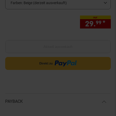
Farben:
Beige (derzeit ausverkauft)
nur
29.
*
nur
99
Aktuell ausverkauft
PAYBACK