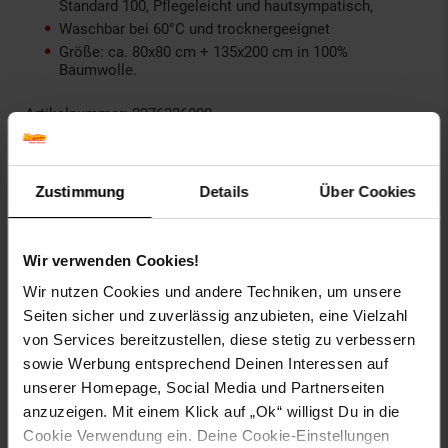
Standard 100, Pflegeleicht und hautsympatisch,
Waschbar bei 60°C und trocknergeeignet
Größe: ca. 80x80 cm + 135x200 cm in 100%
Baumwolle.
Artikelnummer: 2276326000
EAN: 4006891956859
Artikel gehört zur Kategorie:
Bettwäsche
Zustimmung
Details
Über Cookies
Bewertungen
Wir verwenden Cookies!
Wir nutzen Cookies und andere Techniken, um unsere
Seiten sicher und zuverlässig anzubieten, eine Vielzahl
Versandinformationen
von Services bereitzustellen, diese stetig zu verbessern
sowie Werbung entsprechend Deinen Interessen auf
Herstellerinformationen
unserer Homepage, Social Media und Partnerseiten
anzuzeigen. Mit einem Klick auf „Ok“ willigst Du in die
Cookie Verwendung ein. Deine Cookie-Einstellungen