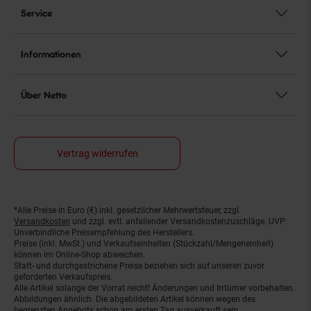
Service
Informationen
Über Netto
Vertrag widerrufen
*Alle Preise in Euro (€) inkl. gesetzlicher Mehrwertsteuer, zzgl.
Fußnoten
Versandkosten
und zzgl. evtl. anfallender Versandkostenzuschläge. UVP:
Unverbindliche Preisempfehlung des Herstellers.
Preise (inkl. MwSt.) und Verkaufseinheiten (Stückzahl/Mengeneinheit)
können im Online-Shop abweichen.
Statt- und durchgestrichene Preise beziehen sich auf unseren zuvor
geforderten Verkaufspreis.
Alle Artikel solange der Vorrat reicht! Änderungen und Irrtümer vorbehalten.
Abbildungen ähnlich. Die abgebildeten Artikel können wegen des
begrenzten Angebots schon am ersten Tag ausverkauft sein.