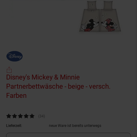
Disney's Mickey & Minnie
Partnerbettwäsche - beige - versch.
Farben
(Produkt aktuell ausverkauft)
Kundenbewertung: 4,82 von 5 Sternen
(34
Kundenbewertungen
)
Lieferzeit:
neue Ware ist bereits unterwegs