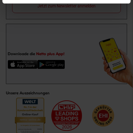
Jetzt zum Newsletter anmelden
Downloade die
Netto plus App!
Unsere Auszeichnungen