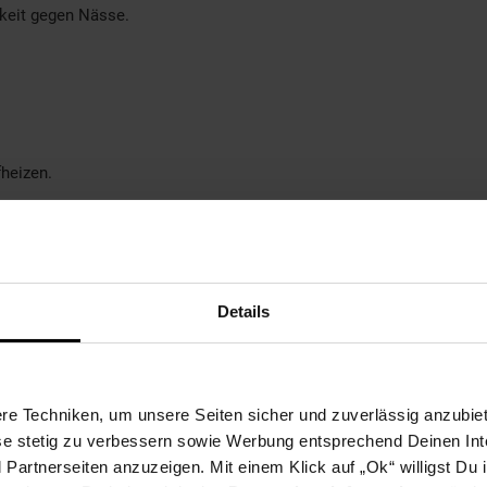
keit gegen Nässe.
fheizen.
ierte Wärme.
d außen.
Details
e Stimmung.
e Techniken, um unsere Seiten sicher und zuverlässig anzubiet
imension mit der Dewello LAKEFIELD 3 Infrarotkabine.
ese stetig zu verbessern sowie Werbung entsprechend Deinen In
artnerseiten anzuzeigen. Mit einem Klick auf „Ok“ willigst Du