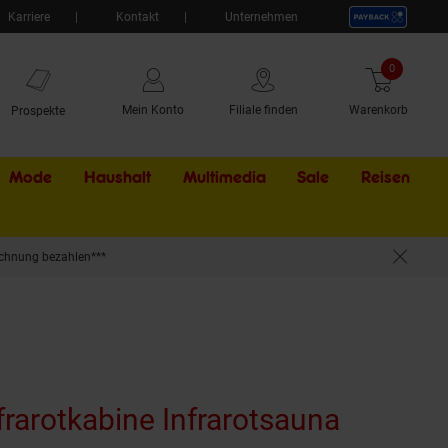
Karriere
Kontakt
Unternehmen
0
Artikel
Mein Konto
Filiale finden
Warenkorb
Prospekte
Mode
Haushalt
Multimedia
Sale
Externer Li
Reisen
chnung bezahlen***
mstrahler, 5 Karbonstrahler, 2 Personen
rarotkabine Infrarotsauna