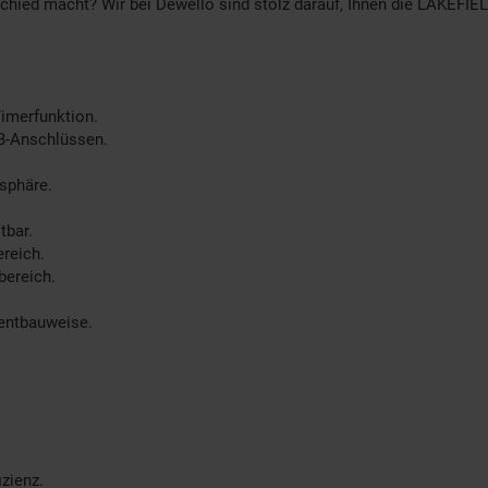
schied macht? Wir bei Dewello sind stolz darauf, Ihnen die LAKEFIEL
Timerfunktion.
SB-Anschlüssen.
sphäre.
tbar.
reich.
bereich.
entbauweise.
zienz.