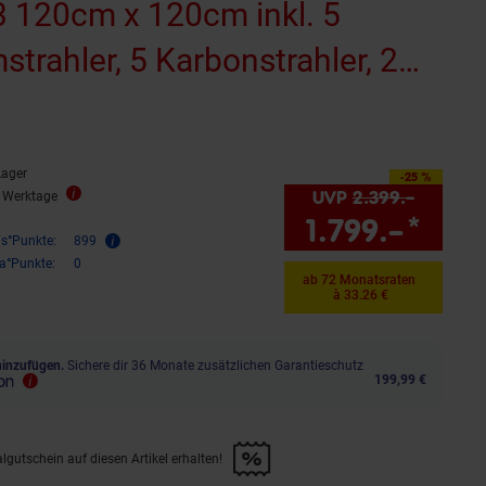
 120cm x 120cm inkl. 5
strahler, 5 Karbonstrahler, 2
Sternen
ewertungen
Lager
-25 %
Sie Sparen 25 Prozent,
UVP
2.399.–
UVP : 2
4 Werktage
1.799.–
*
Sie 
is°Punkte:
899
ra°Punkte:
0
ab 72 Monatsraten
à 33.26 €
hinzufügen.
Sichere dir 36 Monate zusätzlichen Garantieschutz
199,99 €
lgutschein auf diesen Artikel erhalten!
d &amp; 30€ Filialgutschein auf diesen Artikel erhalten!" anwenden