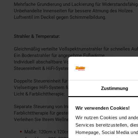
Mehrfache Grundierung und Lackierung für Widerstandsfähig
Unbehandelte Innenseiten für bessere Atmung des Holzes.
Luftventil im Deckel gegen Schimmelbildung.
Strahler & Temperatur:
Gleichmäßig verteilte Vollspektrumstrahler für schnelles Au
Ein Bodenstrahler für angenehme Fußwärme.
Individuell abschaltbare Vollspektrumstrahler für personalis
Steuereinheit & HiFi-System:
Doppelte Steuereinheit für bequeme Bedienung von innen un
Vielseitiges HiFi-System für Musikgenuss in der Kabine.
Zustimmung
Licht & Farblichttherapie:
Separate Steuerung von Innen- und Außenbeleuchtung.
Wir verwenden Cookies!
Farblichttherapie für gesteigertes Wohlbefinden und positiv
Wir nutzen Cookies und ander
Verleihen Sie Ihrem Wellness-Erlebnis Zuhause eine neue D
Services bereitzustellen, di
Maße: 120cm x 120cm x 190cm (2- 3 Personen)
Homepage, Social Media und P