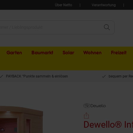
Über Netto
Verantwortung
Garten
Baumarkt
Solar
Wohnen
Freizeit
PAYBACK °Punkte sammeln & einlösen
bequem per Re
ello® Infrarotkabine Infrarotsauna LAKEFIELD 3 120cm x 120cm inkl. 5 Vollspektru
Dewello® Inf