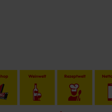
Shop
Weinwelt
Rezeptwelt
Net