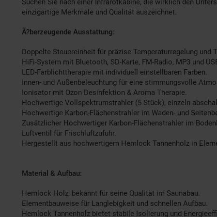
Suchen Sie nach einer Infrarotkabine, die wirklich den Unter
einzigartige Merkmale und Qualität auszeichnet.
Ã?berzeugende Ausstattung:
Doppelte Steuereinheit für präzise Temperaturregelung und 
HiFi-System mit Bluetooth, SD-Karte, FM-Radio, MP3 und U
LED-Farblichttherapie mit individuell einstellbaren Farben.
Innen- und Außenbeleuchtung für eine stimmungsvolle Atmo
Ionisator mit Ozon Desinfektion & Aroma Therapie.
Hochwertige Vollspektrumstrahler (5 Stück), einzeln abschal
Hochwertige Karbon-Flächenstrahler im Waden- und Seitenbe
Zusätzlicher Hochwertiger Karbon-Flächenstrahler im Boden
Luftventil für Frischluftzufuhr.
Hergestellt aus hochwertigem Hemlock Tannenholz in Elem
Material & Aufbau:
Hemlock Holz, bekannt für seine Qualität im Saunabau.
Elementbauweise für Langlebigkeit und schnellen Aufbau.
Hemlock Tannenholz bietet stabile Isolierung und Energieeffi