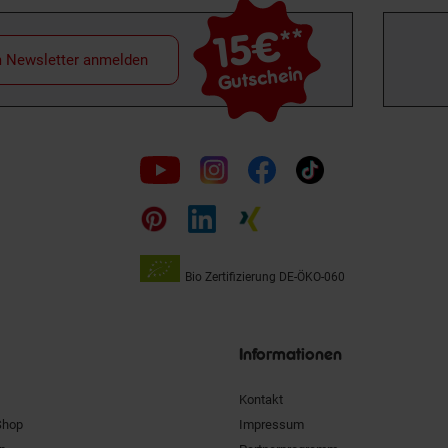
15€
**
m Newsletter anmelden
Gutschein
Folge
uns
auf
Bio Zertifizierung
DE-ÖKO-060
Unsere
Siegel
Informationen
Kontakt
Shop
Impressum