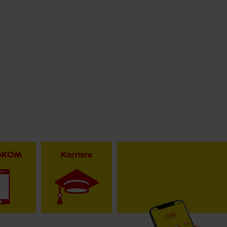
toKOM
Karriere