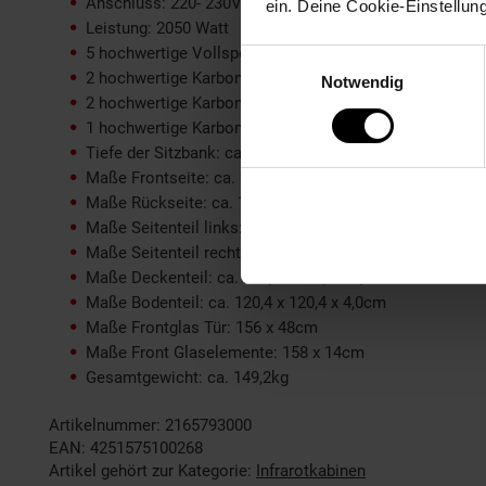
Anschluss: 220- 230V Steckdose
ein. Deine Cookie-Einstellun
Leistung: 2050 Watt
5 hochwertige Vollspektrumstrahler (je 300 Watt)
Einwilligungsauswahl
2 hochwertige Karbon-Flächenstrahler (Seitenbereich) (
Notwendig
2 hochwertige Karbon-Flächenstrahler (Wadenbereich) (
1 hochwertige Karbon-Flächenstrahler (Bodenstrahler) 
Tiefe der Sitzbank: ca. 44cm
Maße Frontseite: ca. 90 x 178 x 4,0cm
Maße Rückseite: ca. 114,8 x 178 x 4,0cm
Maße Seitenteil links: ca. 56 x 178 x 4,0cm
Maße Seitenteil rechts: ca. 56 x 178 x 4,0cm
Maße Deckenteil: ca. 120,6 x 120,6 x 8,7cm
Maße Bodenteil: ca. 120,4 x 120,4 x 4,0cm
Maße Frontglas Tür: 156 x 48cm
Maße Front Glaselemente: 158 x 14cm
Gesamtgewicht: ca. 149,2kg
Artikelnummer: 2165793000
EAN: 4251575100268
Artikel gehört zur Kategorie:
Infrarotkabinen