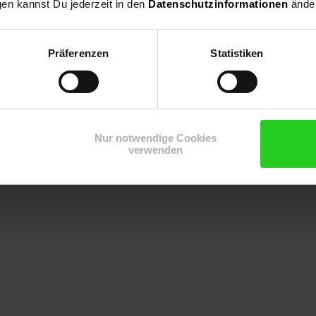
gen kannst Du jederzeit in den
Datenschutzinformationen
änder
je 140 Watt)
Präferenzen
Statistiken
je 90 Watt)
(90 Watt)
Nur notwendige Cookies
verwenden