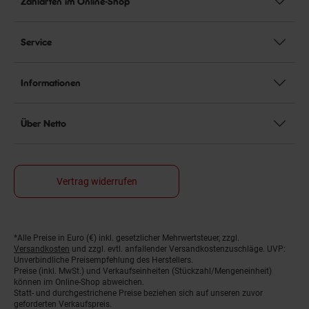
Zahlarten im Online-Shop
Service
Informationen
Über Netto
Vertrag widerrufen
*Alle Preise in Euro (€) inkl. gesetzlicher Mehrwertsteuer, zzgl.
Fußnoten
Versandkosten
und zzgl. evtl. anfallender Versandkostenzuschläge. UVP:
Unverbindliche Preisempfehlung des Herstellers.
Preise (inkl. MwSt.) und Verkaufseinheiten (Stückzahl/Mengeneinheit)
können im Online-Shop abweichen.
Statt- und durchgestrichene Preise beziehen sich auf unseren zuvor
geforderten Verkaufspreis.