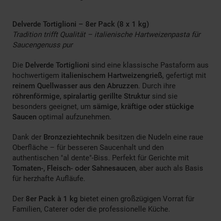
Delverde Tortiglioni – 8er Pack (8 x 1 kg)
Tradition trifft Qualität – italienische Hartweizenpasta für
Saucengenuss pur
Die
Delverde Tortiglioni
sind eine klassische Pastaform aus
hochwertigem
italienischem Hartweizengrieß
, gefertigt mit
reinem Quellwasser aus den Abruzzen
. Durch ihre
röhrenförmige, spiralartig gerillte Struktur
sind sie
besonders geeignet, um
sämige, kräftige oder stückige
Saucen
optimal aufzunehmen.
Dank der
Bronzeziehtechnik
besitzen die Nudeln eine raue
Oberfläche – für besseren Saucenhalt und den
authentischen "al dente"-Biss. Perfekt für Gerichte mit
Tomaten-, Fleisch- oder Sahnesaucen
, aber auch als Basis
für herzhafte Aufläufe.
Der
8er Pack à 1 kg
bietet einen großzügigen Vorrat für
Familien, Caterer oder die professionelle Küche.