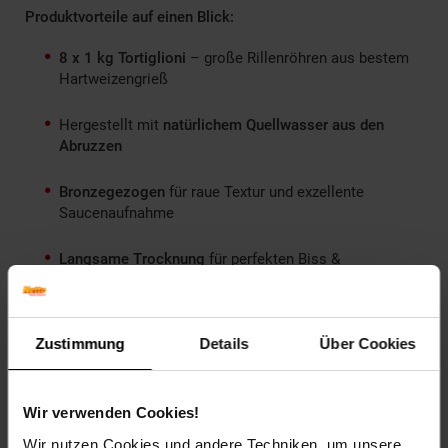
Produktvorteile auf einen Blick:
8 x 1 kg Tortiglioni
– große Rillenröhren aus bestem
Hartweizengrieß
Hergestellt mit
natürlichem Quellwasser aus den
Abruzzen
Bronzegezogen
für raue Textur und exzellente
Saucenaufnahme
Langsame Trocknung
für perfekten Biss &
hochwertige Pastaqualität
Ideal für
kräftige Fleischsaucen, Ragù, Aufläufe oder
Zustimmung
Details
Über Cookies
vegetarische Rezepte
Perfekt für
Vorratshaltung, Großküchen oder echte
Wir verwenden Cookies!
Pasta-Fans
Wir nutzen Cookies und andere Techniken, um unsere