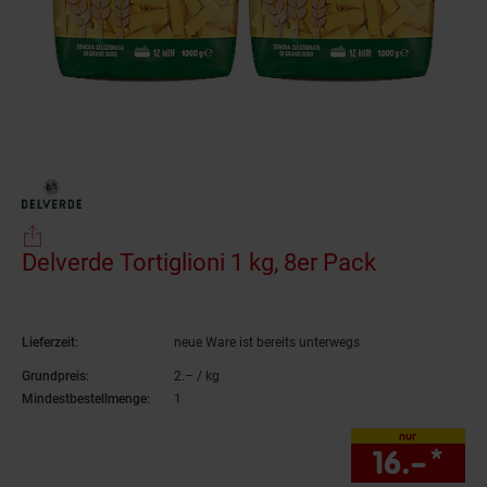
Delverde Tortiglioni 1 kg, 8er Pack
(Produkt a
Lieferzeit:
neue Ware ist bereits unterwegs
Grundpreis:
2.– / kg
2,–€ pro Kilogramm
Mindestbestellmenge:
1
nur
16.–
*
nur