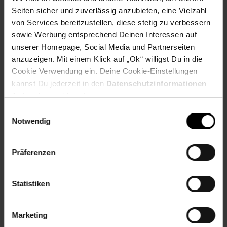
Seiten sicher und zuverlässig anzubieten, eine Vielzahl
Delverde – authentische italienische Pasta mit
von Services bereitzustellen, diese stetig zu verbessern
Leidenschaft und Tradition.
sowie Werbung entsprechend Deinen Interessen auf
unserer Homepage, Social Media und Partnerseiten
Jetzt im 8er Pack bestellen und original italienische Pasta-
Momente erleben!
anzuzeigen. Mit einem Klick auf „Ok“ willigst Du in die
Cookie Verwendung ein. Deine Cookie-Einstellungen
Artikelnummer: 2848425000
kannst Du jederzeit in den
Datenschutzinformationen
EAN: 8000270706390
ändern bzw. widerrufen.
Artikel gehört zur Kategorie:
Nudeln
Einwilligungsauswahl
Notwendig
Kennzeichnung
Präferenzen
Versandinformationen
Statistiken
Herstellerinformationen
Marketing