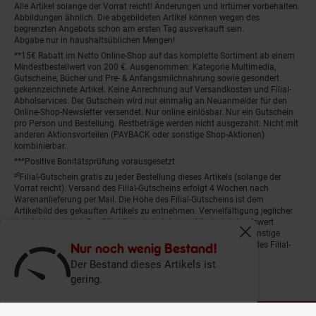
Alle Artikel solange der Vorrat reicht! Änderungen und Irrtümer vorbehalten.
Abbildungen ähnlich. Die abgebildeten Artikel können wegen des
begrenzten Angebots schon am ersten Tag ausverkauft sein.
Abgabe nur in haushaltsüblichen Mengen!
**15€ Rabatt im Netto Online-Shop auf das komplette Sortiment ab einem
Mindestbestellwert von 200 €. Ausgenommen: Kategorie Multimedia,
Gutscheine, Bücher und Pre- & Anfangsmilchnahrung sowie gesondert
gekennzeichnete Artikel. Keine Anrechnung auf Versandkosten und Filial-
Abholservices. Der Gutschein wird nur einmalig an Neuanmelder für den
Online-Shop-Newsletter versendet. Nur online einlösbar. Nur ein Gutschein
pro Person und Bestellung. Restbeträge werden nicht ausgezahlt. Nicht mit
anderen Aktionsvorteilen (PAYBACK oder sonstige Shop-Aktionen)
kombinierbar.
***Positive Bonitätsprüfung vorausgesetzt
²⁰Filial-Gutschein gratis zu jeder Bestellung dieses Artikels (solange der
Vorrat reicht). Versand des Filial-Gutscheins erfolgt 4 Wochen nach
Warenanlieferung per Mail. Die Höhe des Filial-Gutscheins ist dem
Artikelbild des gekauften Artikels zu entnehmen. Vervielfältigung jeglicher
Art nicht gestattet. Der Filial-Gutschein ist ohne Mindesteinkaufswert
einlösbar. Nicht mit anderen Aktionsvorteilen (PAYBACK oder sonstige
Fenster schliess
Shop-Aktionen) kombinierbar. Der jeweilige Gültigkeitszeitraum des Filial-
Nur noch wenig Bestand!
Gutscheins ist darauf vermerkt.
Der Bestand dieses Artikels ist
gering.