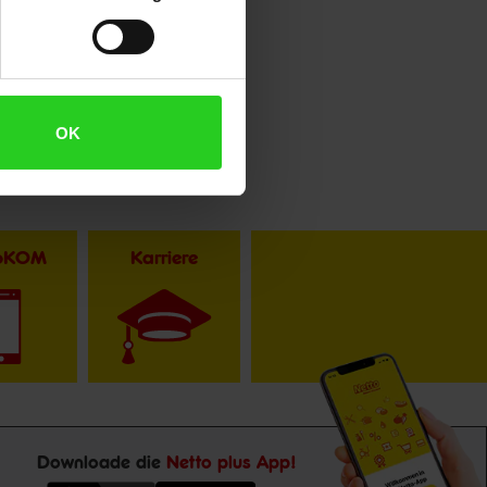
OK
toKOM
Karriere
Downloade die
Netto plus App!