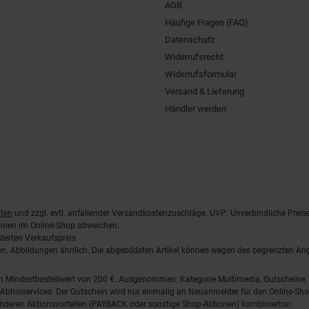
AGB
Häufige Fragen (FAQ)
Datenschutz
Widerrufsrecht
Widerrufsformular
Versand & Lieferung
Händler werden
ten
und zzgl. evtl. anfallender Versandkostenzuschläge. UVP: Unverbindliche Preis
önnen im Online-Shop abweichen.
derten Verkaufspreis.
lten. Abbildungen ähnlich. Die abgebildeten Artikel können wegen des begrenzten A
em Mindestbestellwert von 200 €. Ausgenommen: Kategorie Multimedia, Gutscheine
Abholservices. Der Gutschein wird nur einmalig an Neuanmelder für den Online-Shop
anderen Aktionsvorteilen (PAYBACK oder sonstige Shop-Aktionen) kombinierbar.