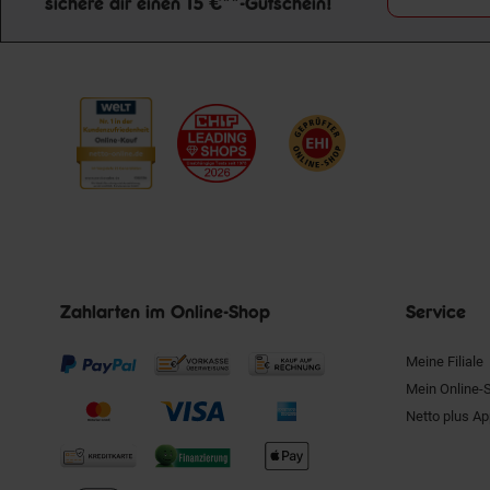
sichere dir einen 15 €**-Gutschein!
Newsletter Anmeldung
Zahlarten im Online-Shop
Service
Meine Filiale
Mein Online-
Netto plus A