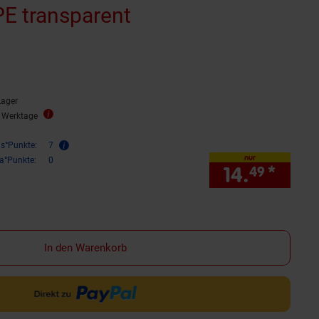
E transparent
ternen
ewertungen
Lager
2 Werktage
is°Punkte:
7
nur
ra°Punkte:
0
14.
*
nur 1
49
In den Warenkorb