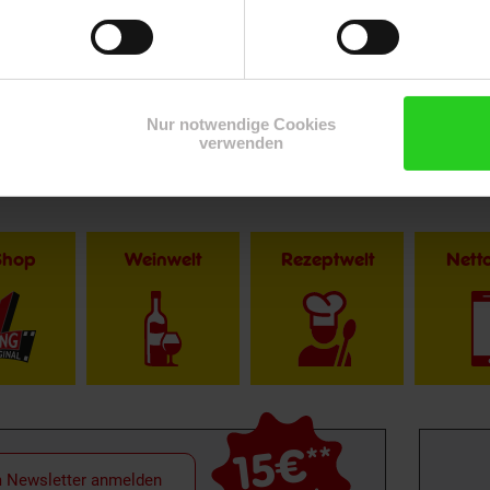
Nur notwendige Cookies
verwenden
Shop
Weinwelt
Rezeptwelt
Net
15€
**
m Newsletter anmelden