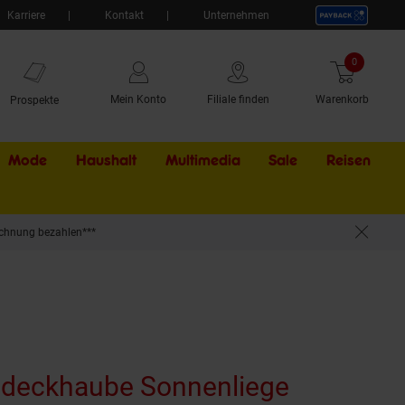
Karriere
Kontakt
Unternehmen
0
Artikel
Mein Konto
Filiale finden
Warenkorb
Prospekte
Mode
Haushalt
Multimedia
Sale
Externer Li
Reisen
chnung bezahlen***
eckhaube Sonnenliege