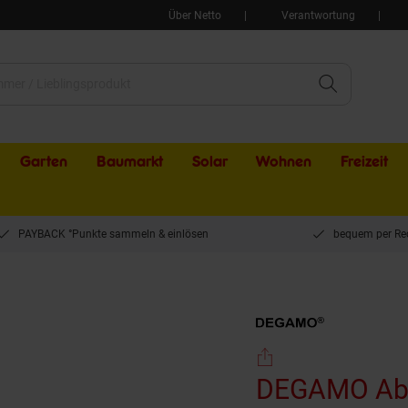
Über Netto
Verantwortung
Garten
Baumarkt
Solar
Wohnen
Freizeit
PAYBACK °Punkte sammeln & einlösen
bequem per Re
DEGAMO Abdeckhaube Sonnenliege 200x75cm, PE transparent
DEGAMO Abd