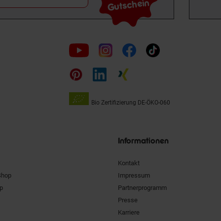
Gutschein
Folge
uns
auf
Bio Zertifizierung
DE-ÖKO-060
Unsere
Siegel
Informationen
Kontakt
Shop
Impressum
pp
Partnerprogramm
Presse
Karriere