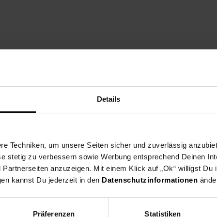
 und Handel GmbH | Hohleichenrain 6, 35708, Haiger, Deutschland 
Details
e Techniken, um unsere Seiten sicher und zuverlässig anzubiet
ese stetig zu verbessern sowie Werbung entsprechend Deinen In
artnerseiten anzuzeigen. Mit einem Klick auf „Ok“ willigst Du
gen kannst Du jederzeit in den
Datenschutzinformationen
änder
Präferenzen
Statistiken