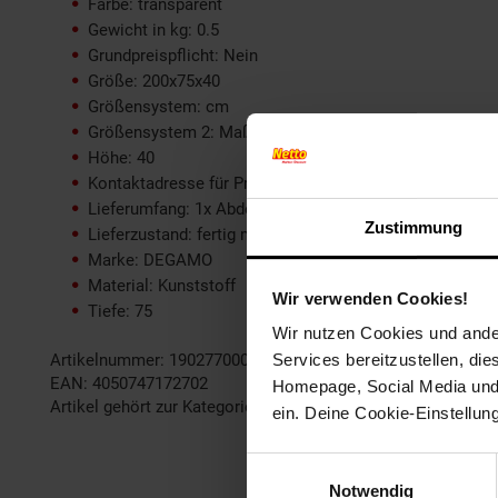
Farbe: transparent
Gewicht in kg: 0.5
Grundpreispflicht: Nein
Größe: 200x75x40
Größensystem: cm
Größensystem 2: Maße in cm
Höhe: 40
Kontaktadresse für Produktsicherheit: Stremmel Import
Lieferumfang: 1x Abdeckhaube
Zustimmung
Lieferzustand: fertig montiert
Marke: DEGAMO
Material: Kunststoff
Wir verwenden Cookies!
Tiefe: 75
Wir nutzen Cookies und ander
Artikelnummer: 1902770000
Services bereitzustellen, di
EAN: 4050747172702
Homepage, Social Media und P
Artikel gehört zur Kategorie:
Schutzhüllen für Gartenmöbel
ein. Deine Cookie-Einstellun
Einwilligungsauswahl
Notwendig