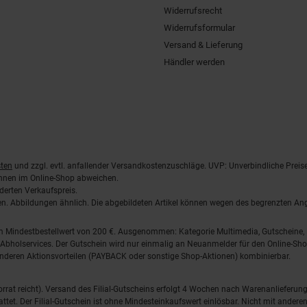
Widerrufsrecht
Widerrufsformular
Versand & Lieferung
Händler werden
ten
und zzgl. evtl. anfallender Versandkostenzuschläge. UVP: Unverbindliche Preis
önnen im Online-Shop abweichen.
derten Verkaufspreis.
lten. Abbildungen ähnlich. Die abgebildeten Artikel können wegen des begrenzten A
em Mindestbestellwert von 200 €. Ausgenommen: Kategorie Multimedia, Gutscheine
Abholservices. Der Gutschein wird nur einmalig an Neuanmelder für den Online-Shop
anderen Aktionsvorteilen (PAYBACK oder sonstige Shop-Aktionen) kombinierbar.
 Vorrat reicht). Versand des Filial-Gutscheins erfolgt 4 Wochen nach Warenanlieferung
stattet. Der Filial-Gutschein ist ohne Mindesteinkaufswert einlösbar. Nicht mit and