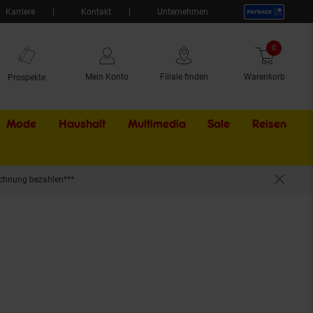
Karriere
Kontakt
Unternehmen
0
Artikel
Mein Konto
Filiale finden
Warenkorb
Prospekte
Mode
Haushalt
Multimedia
Sale
Externer Li
Reisen
chnung bezahlen***