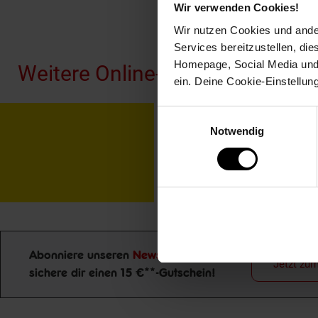
Wir verwenden Cookies!
Fußzeile
Wir nutzen Cookies und ander
Services bereitzustellen, di
Homepage, Social Media und P
Weitere Online-Angebote
ein. Deine Cookie-Einstellun
Einwilligungsauswahl
Netto Reisen
TV-
Notwendig
Abonniere unseren
Newsletter
und
Jetzt zu
sichere dir einen 15 €**-Gutschein!
Newsletter Anmeldung