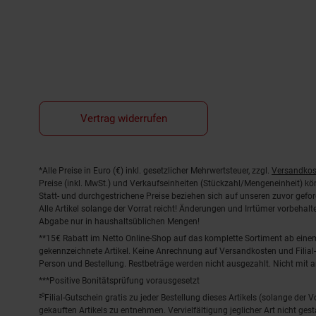
Vertrag widerrufen
Fußnoten
*Alle Preise in Euro (€) inkl. gesetzlicher Mehrwertsteuer, zzgl.
Versandkos
Preise (inkl. MwSt.) und Verkaufseinheiten (Stückzahl/Mengeneinheit) k
Statt- und durchgestrichene Preise beziehen sich auf unseren zuvor gefor
Alle Artikel solange der Vorrat reicht! Änderungen und Irrtümer vorbeha
Abgabe nur in haushaltsüblichen Mengen!
**15€ Rabatt im Netto Online-Shop auf das komplette Sortiment ab ein
gekennzeichnete Artikel. Keine Anrechnung auf Versandkosten und Filial-
Person und Bestellung. Restbeträge werden nicht ausgezahlt. Nicht mit 
***Positive Bonitätsprüfung vorausgesetzt
²⁰Filial-Gutschein gratis zu jeder Bestellung dieses Artikels (solange der
gekauften Artikels zu entnehmen. Vervielfältigung jeglicher Art nicht ge