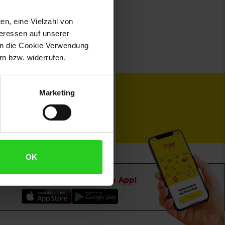
en, eine Vielzahl von
teressen auf unserer
 in die Cookie Verwendung
n bzw. widerrufen.
toKOM
Karriere
Marketing
OK
Downloade die
Netto plus App!