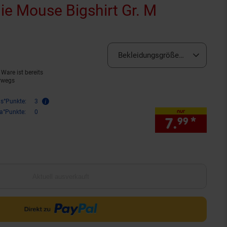
e Mouse Bigshirt Gr. M
(Produkt a
rnen
ewertungen
Bekleidungsgröße:
M (derzeit a
Ware ist bereits
rwegs
is°Punkte:
3
nur
ra°Punkte:
0
7.
*
nur 7
99
Aktuell ausverkauft