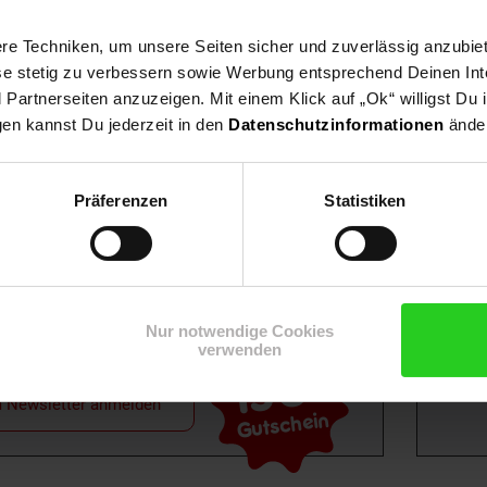
e Techniken, um unsere Seiten sicher und zuverlässig anzubiet
ese stetig zu verbessern sowie Werbung entsprechend Deinen In
artnerseiten anzuzeigen. Mit einem Klick auf „Ok“ willigst Du
gen kannst Du jederzeit in den
Datenschutzinformationen
änder
Shop
Weinwelt
Rezeptwelt
Net
Präferenzen
Statistiken
Nur notwendige Cookies
verwenden
15€
**
m Newsletter anmelden
Gutschein