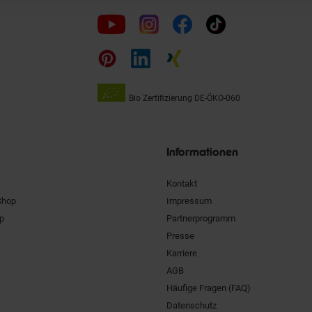
Folge
uns
auf
Bio Zertifizierung
DE-ÖKO-060
Unsere
Siegel
Informationen
Kontakt
Shop
Impressum
pp
Partnerprogramm
Presse
Karriere
AGB
Häufige Fragen (FAQ)
Datenschutz