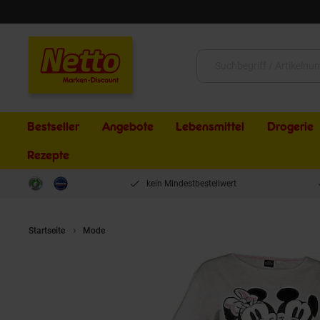
Schließen
Suche:
Bestseller
Angebote
Lebensmittel
Drogerie
Rezepte
kein Mindestbestellwert
Startseite
Mode
Damen Minnie Mouse Bigshirt Gr. M