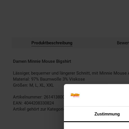
Produktbeschreibung
Bewer
Damen Minnie Mouse Bigshirt
Lässiger, bequemer und längerer Schnitt, mit Minnie Mouse 
Material: 97% Baumwolle 3% Viskose
Größen: M, L, XL, XXL
Artikelnummer: 2614138000
EAN: 4044208330824
Artikel gehört zur Kategorie:
Mode
Zustimmung