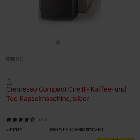
Cremesso Compact One II - Kaffee- und
Tee-Kapselmaschine, silber
(Produkt aktuell
Kundenbewertung: 4,72 von 5 Sternen
(39
Kundenbewertungen
)
Lieferzeit:
neue Ware ist bereits unterwegs
nur