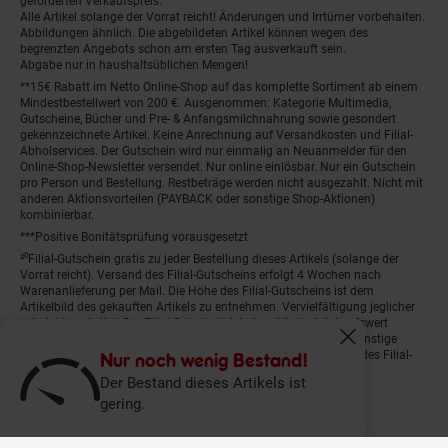
geforderten Verkaufspreis.
Alle Artikel solange der Vorrat reicht! Änderungen und Irrtümer vorbehalten.
Abbildungen ähnlich. Die abgebildeten Artikel können wegen des
begrenzten Angebots schon am ersten Tag ausverkauft sein.
Abgabe nur in haushaltsüblichen Mengen!
**15€ Rabatt im Netto Online-Shop auf das komplette Sortiment ab einem
Mindestbestellwert von 200 €. Ausgenommen: Kategorie Multimedia,
Gutscheine, Bücher und Pre- & Anfangsmilchnahrung sowie gesondert
gekennzeichnete Artikel. Keine Anrechnung auf Versandkosten und Filial-
Abholservices. Der Gutschein wird nur einmalig an Neuanmelder für den
Online-Shop-Newsletter versendet. Nur online einlösbar. Nur ein Gutschein
pro Person und Bestellung. Restbeträge werden nicht ausgezahlt. Nicht mit
anderen Aktionsvorteilen (PAYBACK oder sonstige Shop-Aktionen)
kombinierbar.
***Positive Bonitätsprüfung vorausgesetzt
²⁰Filial-Gutschein gratis zu jeder Bestellung dieses Artikels (solange der
Vorrat reicht). Versand des Filial-Gutscheins erfolgt 4 Wochen nach
Warenanlieferung per Mail. Die Höhe des Filial-Gutscheins ist dem
Artikelbild des gekauften Artikels zu entnehmen. Vervielfältigung jeglicher
Art nicht gestattet. Der Filial-Gutschein ist ohne Mindesteinkaufswert
einlösbar. Nicht mit anderen Aktionsvorteilen (PAYBACK oder sonstige
Fenster schliess
Shop-Aktionen) kombinierbar. Der jeweilige Gültigkeitszeitraum des Filial-
Nur noch wenig Bestand!
Gutscheins ist darauf vermerkt.
Der Bestand dieses Artikels ist
gering.