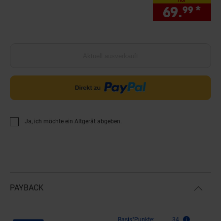
69.
*
nur
99
Aktuell ausverkauft
Ja, ich möchte ein Altgerät abgeben.
PAYBACK
Payback Punkte
Basis°Punkte:
34