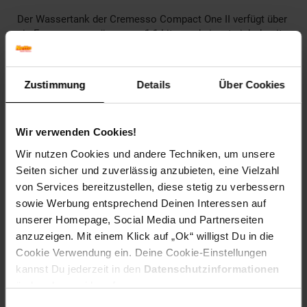
Der Wassertank der Cremesso Compact One II verfügt über
ein Fassungsvermögen von 1.1 Liter und eignet sich damit
nicht nur für Kaffee-Vieltrinker sondern auch fürs Büro.
Flüsterleise
Die Cremesso Compact One II arbeitet immer flüsterleise
Zustimmung
Details
Über Cookies
und ist kaum zu hören. Für einen ruhigen Start in den Tag.
Wir verwenden Cookies!
Technische Angaben
Wir nutzen Cookies und andere Techniken, um unsere
Seiten sicher und zuverlässig anzubieten, eine Vielzahl
Vorbrühfunktion: Aroma-Entfaltungspause
von Services bereitzustellen, diese stetig zu verbessern
Energiewert kWh/Jahr: 35,26
sowie Werbung entsprechend Deinen Interessen auf
Pumpendruck: 19 bar
Aufwärmzeit: ca.15 Sekunden
unserer Homepage, Social Media und Partnerseiten
Anzahl programmierbarer Tasten für Kaffee oder Tee: 3
anzuzeigen. Mit einem Klick auf „Ok“ willigst Du in die
Kapazität Kapselauffangbehälter: 17 Kapseln
Cookie Verwendung ein. Deine Cookie-Einstellungen
Abnehmbarer Wassertank: 1,1 l
kannst Du jederzeit in den
Datenschutzinformationen
Tassenhöhe: 102 mm, 145 mm, 168 mm (ohne
ändern bzw. widerrufen.
Abstellfläche)
Leistung: 1.455 W
Einwilligungsauswahl