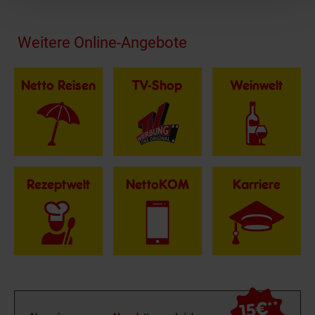
Fußzeile
Weitere Online-Angebote
Netto Reisen
TV-Shop
Weinwelt
Rezeptwelt
NettoKOM
Karriere
15€
**
Newsletter Anmeldung