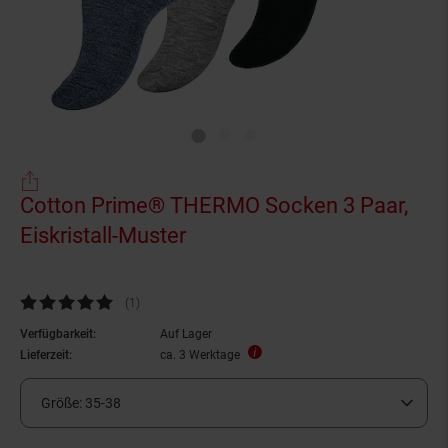
Cotton Prime® THERMO Socken 3 Paar,
Eiskristall-Muster
Kundenbewertung: 5 von 5 Sternen
(1
Kundenbewertungen
)
Verfügbarkeit:
Auf Lager
Lieferzeit:
ca. 3 Werktage
Größe:
35-38