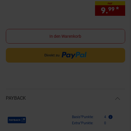
nur
9.
*
nur
99
In den Warenkorb
PAYBACK
Payback Punkte
Basis°Punkte:
4
Extra°Punkte:
0