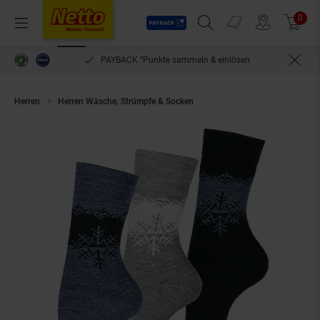
Payback
Prospekte
0
Arti
Menü
Suchfeld einblenden
Filiale finden
Warenkorb
PAYBACK °Punkte sammeln & einlösen
Herren
Herren Wäsche, Strümpfe & Socken
Cotton Prime® THERMO Socke