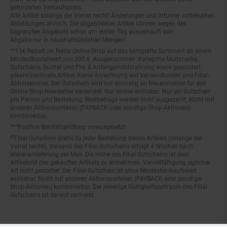
geforderten Verkaufspreis.
Alle Artikel solange der Vorrat reicht! Änderungen und Irrtümer vorbehalten.
Abbildungen ähnlich. Die abgebildeten Artikel können wegen des
begrenzten Angebots schon am ersten Tag ausverkauft sein.
Abgabe nur in haushaltsüblichen Mengen!
**15€ Rabatt im Netto Online-Shop auf das komplette Sortiment ab einem
Mindestbestellwert von 200 €. Ausgenommen: Kategorie Multimedia,
Gutscheine, Bücher und Pre- & Anfangsmilchnahrung sowie gesondert
gekennzeichnete Artikel. Keine Anrechnung auf Versandkosten und Filial-
Abholservices. Der Gutschein wird nur einmalig an Neuanmelder für den
Online-Shop-Newsletter versendet. Nur online einlösbar. Nur ein Gutschein
pro Person und Bestellung. Restbeträge werden nicht ausgezahlt. Nicht mit
anderen Aktionsvorteilen (PAYBACK oder sonstige Shop-Aktionen)
kombinierbar.
***Positive Bonitätsprüfung vorausgesetzt
²⁰Filial-Gutschein gratis zu jeder Bestellung dieses Artikels (solange der
Vorrat reicht). Versand des Filial-Gutscheins erfolgt 4 Wochen nach
Warenanlieferung per Mail. Die Höhe des Filial-Gutscheins ist dem
Artikelbild des gekauften Artikels zu entnehmen. Vervielfältigung jeglicher
Art nicht gestattet. Der Filial-Gutschein ist ohne Mindesteinkaufswert
einlösbar. Nicht mit anderen Aktionsvorteilen (PAYBACK oder sonstige
Shop-Aktionen) kombinierbar. Der jeweilige Gültigkeitszeitraum des Filial-
Gutscheins ist darauf vermerkt.