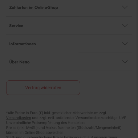
Zahlarten im Online-Shop
Service
Informationen
Über Netto
Vertrag widerrufen
*Alle Preise in Euro (€) inkl. gesetzlicher Mehrwertsteuer, zzgl.
Fußnoten
Versandkosten
und zzgl. evtl. anfallender Versandkostenzuschläge. UVP:
Unverbindliche Preisempfehlung des Herstellers.
Preise (inkl. MwSt.) und Verkaufseinheiten (Stückzahl/Mengeneinheit)
können im Online-Shop abweichen.
Statt- und durchgestrichene Preise beziehen sich auf unseren zuvor