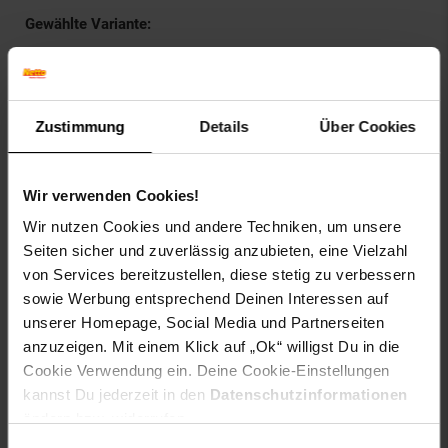
Gewählte Variante:
größe: 35-38
Artikelnummer: 2277474000
Zustimmung
Details
Über Cookies
EAN: 4250515114570
Artikel gehört zur Kategorie:
Herren Wäsche, Strümpfe &
Socken
Wir verwenden Cookies!
Wir nutzen Cookies und andere Techniken, um unsere
Seiten sicher und zuverlässig anzubieten, eine Vielzahl
Bewertungen
von Services bereitzustellen, diese stetig zu verbessern
sowie Werbung entsprechend Deinen Interessen auf
unserer Homepage, Social Media und Partnerseiten
Versandinformationen
anzuzeigen. Mit einem Klick auf „Ok“ willigst Du in die
Cookie Verwendung ein. Deine Cookie-Einstellungen
Herstellerinformationen
kannst Du jederzeit in den
Datenschutzinformationen
ändern bzw. widerrufen.