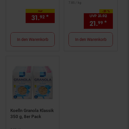
7.
85
/ kg
nur
-31 %
Sie Sparen 31 Prozent,
31.
*
nur 31,
€ Sternchen Fußno
UVP
31.
92
UVP : 31,
92
92
92
21.
*
Aktuell
99
In den Warenkorb
In den Warenkorb
Koelln Granola Klassik
350 g, 8er Pack