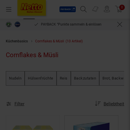
Payback
Prospekte
0
Arti
Menü
Suchfeld einblenden
Filiale finden
Warenkorb
einlösen
bequem per Rechnung bezahlen***
Küchenbasics
Cornflakes & Müsli
(10 Artikel)
Cornflakes & Müsli
Nudeln
Hülsenfrüchte
Reis
Backzutaten
Brot, Backware
Sortierung
Sortierung:
Filter
Beliebtheit