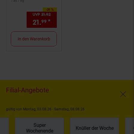
7.
85
/ kg
-31 %
Sie Sparen 31 Prozent,
UVP
31.
92
UVP : 31,
92
€
21.
*
Aktueller Preis: 21,
€ Ste
99
99
In den Warenkorb
Filial-Angebote
Fenste
gültig von Montag, 03.08.26 - Samstag, 08.08.26
Super
Knüller der Woche
Wochenende