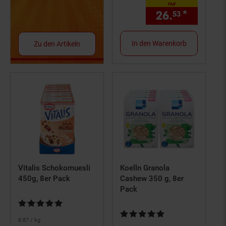
nur
26.
*
nur 26,
53
In den Warenkorb
Zu den Artikeln
Vitalis Schokomuesli
Koelln Granola
450g, 8er Pack
Cashew 350 g, 8er
Pack
Kundenbewertung: 5 von 5 Sternen
Kundenbewertung: 5 von 5 Ster
8.
87
/ kg