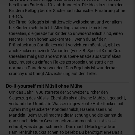
bereits am Ende des 19. Jahrhunderts. Die Idee dazu kam den
Brüdern Kellogg bei der Suche nach diätischer Ernährung ohne
Fleisch.
Die Firma Kellogg‘s ist mittlerweile weltbekannt und vor allem
bei Kindern sehr beliebt. Allerdings haben die meisten
Cerealien, die gerade für Kinder so unwiderstehlich sind, einen
Nachteil: Ihren hohen Zuckeranteil. Wenn du auf dein
Frühstück aus Cornflakes nicht verzichten möchtest, gibt es
auch zuckerreduzierte Varianten (wie z.B. Special K und Co).
Cerealien mal ganz anders: Knusper-Panade aus Cornflakes!
Dazu musst du einfach Flakes zerbröseln und statt einer
normalen Panade verwenden! Das Ergebnis ist wunderbar
crunchy und bringt Abwechslung auf den Teller.
Do-it-yourself mit Müsli ohne Mühe
Um das Jahr 1900 startete der Schweizer Bircher den
Siegeszug des Müslis. Ebenfalls als diätische Mahlzeit gedacht,
verband das Urmüsli in Wasser eingeweichte Haferflocken mit
Äpfeln mit gezuckerter Kondensmilch, Haselnüssen und
Mandeln. Beim Müsli machts die Mischung und die kannst du
ganz nach deinem Geschmack zusammenstellen. Alles ist
erlaubt, was dir gut schmeckt. Das macht Müsli gerade an
Familienfrühstückstischen so beliebt: Du benötigst eine Basis,