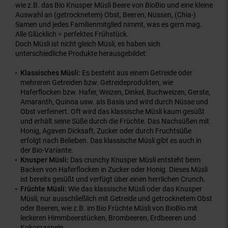
wie z.B. das Bio Knusper Müsli Beere von BioBio und eine kleine
Auswahl an (getrocknetem) Obst, Beeren, Nüssen, (Chia-)
Samen und jedes Familienmitglied nimmt, was es gern mag.
Alle Glücklich = perfektes Frühstück.
Doch Müsli ist nicht gleich Müsli, es haben sich
unterschiedliche Produkte herausgebildet:
Klassisches Müsli:
Es besteht aus einem Getreide oder
mehreren Getreiden bzw. Getreideprodukten, wie
Haferflocken bzw. Hafer, Weizen, Dinkel, Buchweizen, Gerste,
Amaranth, Quinoa usw. als Basis und wird durch Nüsse und
Obst verfeinert. Oft wird das klassische Müsli kaum gesüßt
und erhält seine Süße durch die Früchte. Das Nachsüßen mit
Honig, Agaven Dicksaft, Zucker oder durch Fruchtsüße
erfolgt nach Belieben. Das klassische Müsli gibt es auch in
der Bio-Variante.
Knusper Müsli:
Das crunchy Knusper Müsli entsteht beim
Backen von Haferflocken in Zucker oder Honig. Dieses Müsli
ist bereits gesüßt und verfügt über einen herrlichen Crunch.
Früchte Müsli:
Wie das klassische Müsli oder das Knusper
Müsli, nur ausschließlich mit Getreide und getrocknetem Obst
oder Beeren, wie z.B. im Bio Früchte Müsli von BioBio mit
leckeren Himmbeerstücken, Brombeeren, Erdbeeren und
Kokosraspeln.