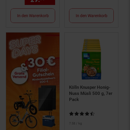
In den Warenkorb
In den Warenkorb
Kölln Knusper Honig-
Nuss Müsli 500 g, 7er
Pack
Kundenbewertung: 4,65 von 5 S
7.
58
/ kg