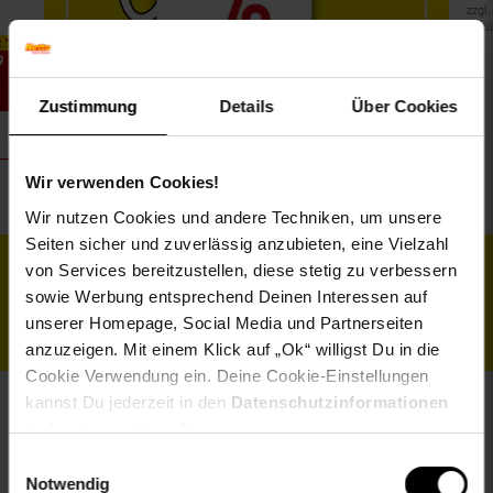
zzgl.
gekü
2 %
9
Zustimmung
Details
Über Cookies
Wir verwenden Cookies!
Zu den Angeboten
Wir nutzen Cookies und andere Techniken, um unsere
Seiten sicher und zuverlässig anzubieten, eine Vielzahl
von Services bereitzustellen, diese stetig zu verbessern
Alle Filialangebote ansehen
sowie Werbung entsprechend Deinen Interessen auf
unserer Homepage, Social Media und Partnerseiten
anzuzeigen. Mit einem Klick auf „Ok“ willigst Du in die
Cookie Verwendung ein. Deine Cookie-Einstellungen
kannst Du jederzeit in den
Datenschutzinformationen
ändern bzw. widerrufen.
Für einen ausgewogenen Start in den Morgen –
Einwilligungsauswahl
Cornflakes & Müsli
Notwendig