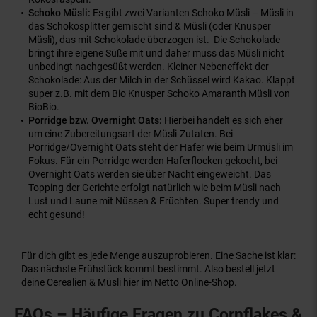
Schoko Müsli:
Es gibt zwei Varianten Schoko Müsli – Müsli in
das Schokosplitter gemischt sind & Müsli (oder Knusper
Müsli), das mit Schokolade überzogen ist. Die Schokolade
bringt ihre eigene Süße mit und daher muss das Müsli nicht
unbedingt nachgesüßt werden. Kleiner Nebeneffekt der
Schokolade: Aus der Milch in der Schüssel wird Kakao. Klappt
super z.B. mit dem Bio Knusper Schoko Amaranth Müsli von
BioBio.
Porridge bzw. Overnight Oats:
Hierbei handelt es sich eher
um eine Zubereitungsart der Müsli-Zutaten. Bei
Porridge/Overnight Oats steht der Hafer wie beim Urmüsli im
Fokus. Für ein Porridge werden Haferflocken gekocht, bei
Overnight Oats werden sie über Nacht eingeweicht. Das
Topping der Gerichte erfolgt natürlich wie beim Müsli nach
Lust und Laune mit Nüssen & Früchten. Super trendy und
echt gesund!
Für dich gibt es jede Menge auszuprobieren. Eine Sache ist klar:
Das nächste Frühstück kommt bestimmt. Also bestell jetzt
deine Cerealien & Müsli hier im Netto Online-Shop.
FAQs – Häufige Fragen zu Cornflakes &