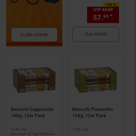
-30 %
Sie Sparen 30 Prozent,
UVP
83.
88
UVP : 83,
8
57.
*
Aktuell
99
Zum Artikel
Zu den Artikeln
Baiocchi Cappuccino
Baiocchi Pistacchio
168g, 12er Pack
168g, 12er Pack
11.
85
/ kg
17.
80
/ kg
Bisheriger 30 Tage Bestpreis: