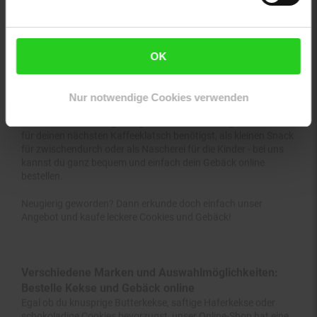
Von Baumkuchen und Doppelkeksen bis hin zu Mandelprinten
und Dinkel-Spritzgebäck - hier findest du garantiert das
Passende für deinen Geschmack und jede Gelegenheit.
OK
Nicht nur die enorme Vielfalt, sondern auch die Qualität
unserer Produkte wird dich überzeugen. Denn wir legen großen
Wert auf ausgewählte Zutaten und schonende
Herstellungsverfahren. Zugleich bieten wir dir die Möglichkeit,
Nur notwendige Cookies verwenden
deine liebsten Kekse günstig online zu kaufen. Egal, ob du sie
für deinen nächsten Kaffeeklatsch benötigst, als kleinen Snack
für zwischendurch oder als Nascherei für die Kinder - bei uns
kannst du ganz bequem und einfach dein Gebäck online
bestellen.
Neugierig geworden? Dann erkunde doch einfach unser
Angebot und kaufe leckere Cookies und Gebäck!
Verschiedene Marken und Auswahlmöglichkeiten:
Bestelle Kekse und Gebäck online
Egal ob du knusprige Butterkekse, saftige Haferkekse oder
schokoladige Cookies bevorzugst, unser Online-Shop hat eine