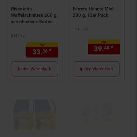
Biscoteria
Ferrero Hanuta Mini
Waffelschnitten 260 g,
200 g, 12er Pack
verschiedene Sorten,
24er Pack
16.
45
/ kg
5.
35
/ kg
nur
nur
39.
*
nur 39,
48
33.
*
nur 33,
€ Sternchen Fußno
36
36
In den Warenkorb
In den Warenkorb