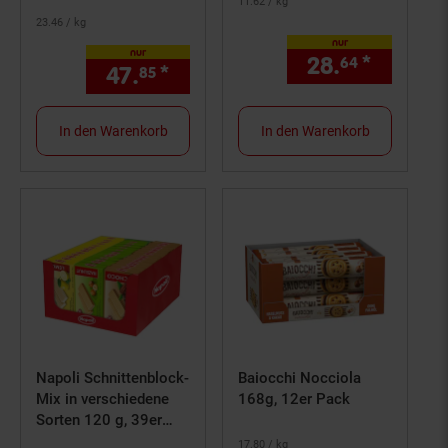
11.
62
/ kg
23.
46
/ kg
nur
nur
28.
*
nur 28,
64
47.
*
nur 47,
€ Sternchen Fußno
85
85
In den Warenkorb
In den Warenkorb
Napoli Schnittenblock-
Baiocchi Nocciola
Mix in verschiedene
168g, 12er Pack
Sorten 120 g, 39er
Pack
17.
80
/ kg