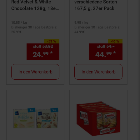
Red Velvet & White
verschiedene Sorten
Chocolate 128g, 18er
167,5 g, 27er Pack
Pack
10.
85
/ kg
9.
95
/ kg
Bisheriger 30 Tage Bestpreis:
Bisheriger 30 Tage Bestpreis:
25.
99
€
44.
99
€
-53 %
-16 %
Sie Sparen 53 Prozent,
Sie Sparen 16 Prozent,
statt
53.
82
Alter Preis: 53,
82
€
statt
54.–
Alter Preis:
24.
*
Aktueller Preis: 24,
44.
*
Aktuell
€ Ste
99
99
99
In den Warenkorb
In den Warenkorb