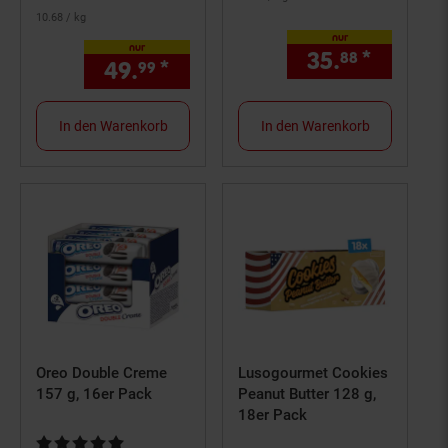
10.
68
/ kg
nur
nur
35.
*
nur 35,
88
49.
*
nur 49,
€ Sternchen Fußn
99
99
In den Warenkorb
In den Warenkorb
Oreo Double Creme
Lusogourmet Cookies
157 g, 16er Pack
Peanut Butter 128 g,
18er Pack
Kundenbewertung: 5 von 5 Sternen