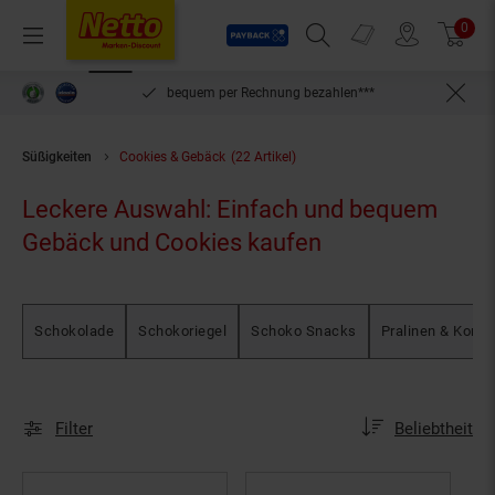
Payback
Prospekte
0
Arti
Menü
Suchfeld einblenden
Filiale finden
Warenkorb
inlösen
bequem per Rechnung bezahlen***
Süßigkeiten
Cookies & Gebäck
(22 Artikel)
Leckere Auswahl: Einfach und bequem
Gebäck und Cookies kaufen
Schokolade
Schokoriegel
Schoko Snacks
Pralinen & Konfe
Sortierung
Sortierung:
Filter
Beliebtheit