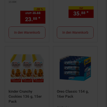
23.
88
€
nur
-33 %
Sie Sparen 33 Prozent,
35.
*
nur 35,
88
statt
35.
88
Alter Preis: 35,
88
€
23.
*
Aktueller Preis: 23,
€ Ste
88
88
In den Warenkorb
In den Warenkorb
kinder Crunchy
Oreo Classic 154 g,
Cookies 136 g, 15er
16er Pack
Pack