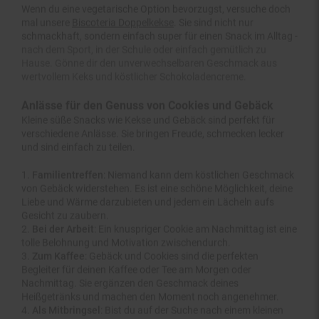
mal unsere
Biscoteria Doppelkekse
. Sie sind nicht nur
schmackhaft, sondern einfach super für einen Snack im Alltag -
nach dem Sport, in der Schule oder einfach gemütlich zu
Hause. Gönne dir den unverwechselbaren Geschmack aus
wertvollem Keks und köstlicher Schokoladencreme.
Anlässe für den Genuss von Cookies und Gebäck
Kleine süße Snacks wie Kekse und Gebäck sind perfekt für
verschiedene Anlässe. Sie bringen Freude, schmecken lecker
und sind einfach zu teilen.
Familientreffen
: Niemand kann dem köstlichen Geschmack
von Gebäck widerstehen. Es ist eine schöne Möglichkeit, deine
Liebe und Wärme darzubieten und jedem ein Lächeln aufs
Gesicht zu zaubern.
Bei der Arbeit
: Ein knuspriger Cookie am Nachmittag ist eine
tolle Belohnung und Motivation zwischendurch.
Zum Kaffee
: Gebäck und Cookies sind die perfekten
Begleiter für deinen Kaffee oder Tee am Morgen oder
Nachmittag. Sie ergänzen den Geschmack deines
Heißgetränks und machen den Moment noch angenehmer.
Als Mitbringsel
: Bist du auf der Suche nach einem kleinen
Geschenk? Ein leckerer Keks oder ein Stück Gebäck ist immer