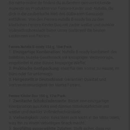
Auswahl an Produkten von Ferrero-Kinder und -Nutella, die
dich in die zauberhafte Welt des Süßwaren-Genusses
entführen. Von den Ferrero nutella B-ready bis zu den
köstlichen Ferrero Kinder Duo mit zarter weißer und dunkler
Vollmilchschokolade bietet unser Sortiment die besten
Leckereien von Ferrero.
Ferrero Nutella B-ready 154 g, 16er Pack:
Einzigartige Kombination:
Nutella B-ready kombiniert den
beliebten Nutella-Geschmack mit knusprigen Weizencrisps,
eingebettet in eine dünne, knusprige Waffel.
Praktische Großpackung:
Ideal für den Vorrat zu Hause, im
Büro oder für unterwegs.
Hergestellt in Deutschland:
Garantiert Qualität und
Vertrauenswürdigkeit der Marke Ferrero.
Ferrero Kinder Duo 150 g, 12er Pack:
Zweifache Schokoladenseite:
Bietet eine einzigartige
Kombination aus Keks und dünnen Schokotäfelchen mit
weißer und dunkler Vollmilchschokolade.
Vielseitigkeit:
Jeder Keks lässt sich leicht in der Mitte teilen,
was ihn zu einem vielseitigen Snack macht.
Sorgfältig ausgewählte Zutaten:
Stellt sicher, dass nur
hochwertige Inhaltsstoffe verwendet werden, was die Qualität