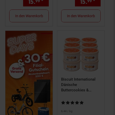
15.
*
Aktueller Preis: 15,
15.
*
Aktuell
€ Ster
99
99
99
In den Warenkorb
In den Warenkorb
Biscuit International
Dänische
Buttercookies &
Chocochip 750 g, 12er
Pack
Kundenbewertung: 5 von 5 Ster
6.
44
/ kg