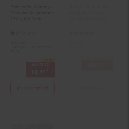
Prinzen Rolle Cremys
BioBio Hafercookies
Pistazien Kakaocreme
schokoliert 200 g,
172 g, 8er Pack
verschiedene Sorten,
20er Pack
Kundenbewertung: 1 von 5 Sternen
Kundenbewertung: 4,75 von 5 S
10.
89
/ kg
10.
95
/ kg
Bisheriger 30 Tage Bestpreis:
18.
32
€
nur
-18 %
Sie Sparen 18 Prozent,
43.
*
nur 43,
80
statt
18.
32
Alter Preis: 18,
32
€
14.
*
Aktueller Preis: 14,
€ Ste
99
99
In den Warenkorb
In den Warenkorb