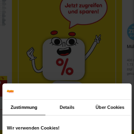
Mül
400 
1.73 
zzgl.
gekü
2 %
9
Zustimmung
Details
Über Cookies
Zu den Angeboten
Wir verwenden Cookies!