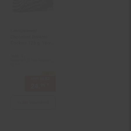
Lusogourmet
Chocolate Brownie
Cookies 128 g, 18er
Pack
10.
85
/ kg
Bisheriger 30 Tage Bestpreis:
25.
99
€
-53 %
Sie Sparen 53 Prozent,
statt
53.
82
Alter Preis: 53,
82
€
24.
*
Aktueller Preis: 24,
€ Ste
99
99
In den Warenkorb