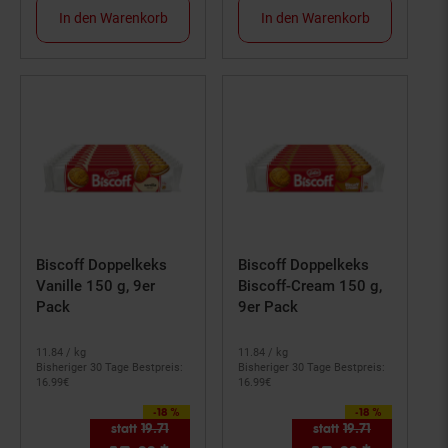
In den Warenkorb
In den Warenkorb
Biscoff Doppelkeks
Biscoff Doppelkeks
Vanille 150 g, 9er
Biscoff-Cream 150 g,
Pack
9er Pack
11.
84
/ kg
11.
84
/ kg
Bisheriger 30 Tage Bestpreis:
Bisheriger 30 Tage Bestpreis:
16.
99
€
16.
99
€
-18 %
-18 %
Sie Sparen 18 Prozent,
Sie Sparen 18 Prozent,
statt
19.
71
Alter Preis: 19,
71
€
statt
19.
71
Alter Preis: 