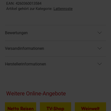
EAN: 4260360013584
Artikel gehört zur Kategorie:
Lattenroste
Bewertungen
Versandinformationen
Herstellerinformationen
Fußzeile
Weitere Online-Angebote
Netto Reisen
TV-Shop
Weinwelt