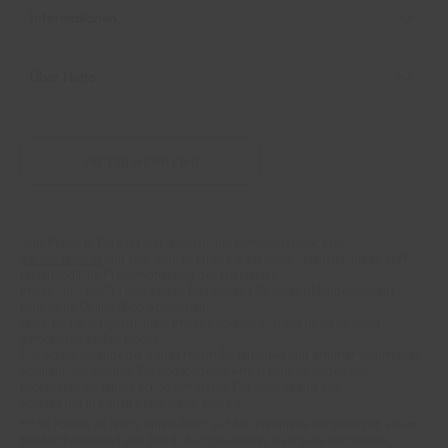
Über Netto
Vertrag widerrufen
*Alle Preise in Euro (€) inkl. gesetzlicher Mehrwertsteuer, zzgl.
Fußnoten
Versandkosten
und zzgl. evtl. anfallender Versandkostenzuschläge. UVP:
Unverbindliche Preisempfehlung des Herstellers.
Preise (inkl. MwSt.) und Verkaufseinheiten (Stückzahl/Mengeneinheit)
können im Online-Shop abweichen.
Statt- und durchgestrichene Preise beziehen sich auf unseren zuvor
geforderten Verkaufspreis.
Alle Artikel solange der Vorrat reicht! Änderungen und Irrtümer vorbehalten.
Abbildungen ähnlich. Die abgebildeten Artikel können wegen des
begrenzten Angebots schon am ersten Tag ausverkauft sein.
Abgabe nur in haushaltsüblichen Mengen!
**15€ Rabatt im Netto Online-Shop auf das komplette Sortiment ab einem
Mindestbestellwert von 200 €. Ausgenommen: Kategorie Multimedia,
Gutscheine, Bücher und Pre- & Anfangsmilchnahrung sowie gesondert