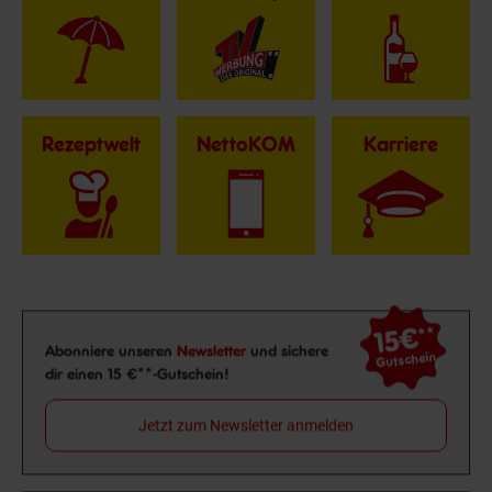
Rezeptwelt
NettoKOM
Karriere
15€
**
Newsletter Anmeldung
Abonniere unseren
Newsletter
und sichere
Gutschein
dir einen 15 €**-Gutschein!
Jetzt zum Newsletter anmelden