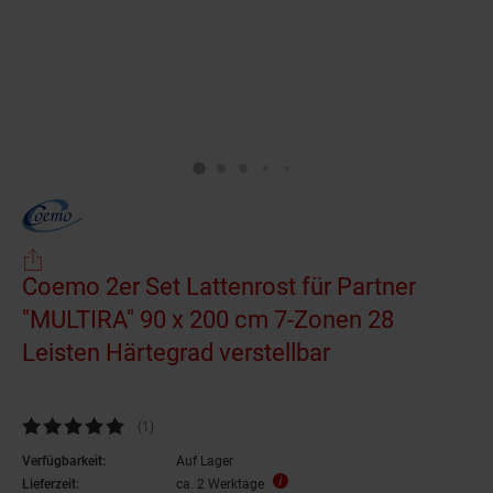
Coemo 2er Set Lattenrost für Partner
"MULTIRA" 90 x 200 cm 7-Zonen 28
Leisten Härtegrad verstellbar
Kundenbewertung: 5 von 5 Sternen
(1
Kundenbewertungen
)
Verfügbarkeit:
Auf Lager
Lieferzeit:
ca. 2 Werktage