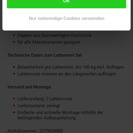
OK
13-fach manuell leicht verstellbares Kopfteil
individuelle Härtegradeinstellung der Mittelzone durch
5 Härtegradleisten, 10 Schiebeelemente
Nur notwendige Cookies verwenden
stabilisierender Mittelgurt für Lastverteilung über den
gesamten Rost
Kappen aus hochwertigem Kautschuk
für alle Matratzenarten geeignet
Technische Daten zum Lattenrost Set
Belastbarkeit pro Lattenrost: bis 140 kg incl. Auflagen
Lattenroste müssen an den Längsseiten aufliegen
Versand und Montage
Lieferumfang: 2 Lattenroste
Lieferzustand: zerlegt
Einfache und schnelle Montage mithilfe der
beiliegenden Aufbauanleitung
Artikelnummer: 2275839000