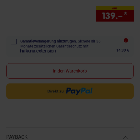
nur
139.–
*
nur
Garantieverlängerung hinzufügen.
Sichere dir 36
Monate zusätzlichen Garantieschutz mit
14,99 €
In den Warenkorb
PAYBACK