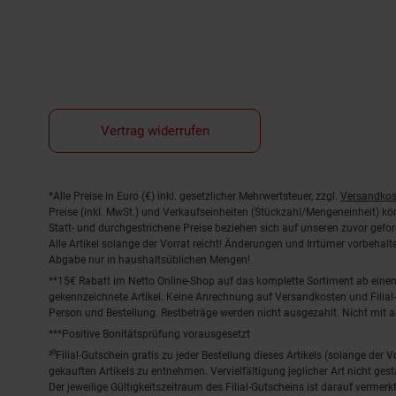
Vertrag widerrufen
Fußnoten
*Alle Preise in Euro (€) inkl. gesetzlicher Mehrwertsteuer, zzgl.
Versandkos
Preise (inkl. MwSt.) und Verkaufseinheiten (Stückzahl/Mengeneinheit) k
Statt- und durchgestrichene Preise beziehen sich auf unseren zuvor gefor
Alle Artikel solange der Vorrat reicht! Änderungen und Irrtümer vorbeha
Abgabe nur in haushaltsüblichen Mengen!
**15€ Rabatt im Netto Online-Shop auf das komplette Sortiment ab ein
gekennzeichnete Artikel. Keine Anrechnung auf Versandkosten und Filial-
Person und Bestellung. Restbeträge werden nicht ausgezahlt. Nicht mit 
***Positive Bonitätsprüfung vorausgesetzt
²⁰Filial-Gutschein gratis zu jeder Bestellung dieses Artikels (solange der
gekauften Artikels zu entnehmen. Vervielfältigung jeglicher Art nicht ge
Der jeweilige Gültigkeitszeitraum des Filial-Gutscheins ist darauf vermerkt