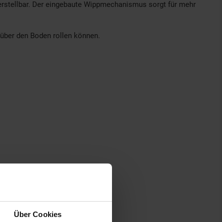
 verstellbar. Der eingebaute Wippmechanismus sorgt für mehr
r über den Boden rollen können.
Über Cookies