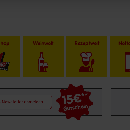
Shop
Weinwelt
Rezeptwelt
Net
15€
**
m Newsletter anmelden
Gutschein