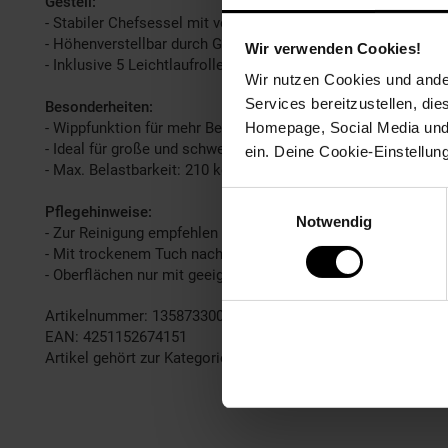
Gestell:
- Stabiler Chefsessel mit verchromten Metallgestell
- Höhenverstellbar durch Gasdruckfeder
Wir verwenden Cookies!
- Inklusive 5 Leichtlaufrollen
Wir nutzen Cookies und ander
Services bereitzustellen, di
Besonderheiten:
- Wippfunktion für mehr Bewegungsfreiheit
Homepage, Social Media und P
- Ideal für große und schwere Personen geeignet
ein. Deine Cookie-Einstellun
- Max. Belastbarkeit: 210 kg
Einwilligungsauswahl
Pflegehinweise:
Notwendig
- Zur Reinigung empfehlen wir ein mit lauwarmem Wasser a
- Mit trockenem Tuch nachpolieren
- Oberflächen nur mit geeignetem Aufsatz absaugen
Artikelnummer: 1358733009
EAN: 4251152674151
Artikel gehört zur Kategorie:
Bürostühle