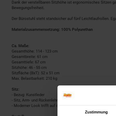
Dank der verstellbaren Sitzhöhe ist ergonomisches Sitzen ga
Bewegungsfreiheit.
Der Bürostuhl steht standsicher auf fünf Leichtlaufrollen. E
Materialzusammensetzung: 100% Polyurethan
Ca. Maße:
Gesamthöhe: 114 - 123 cm
Gesamtbreite: 61 cm
Gesamttiefe: 67 cm
Sitzhöhe: 46 - 55 cm
Sitzfläche (BxT): 52 x 51 cm
Max. Belastbarkeit: 210 kg
Sitz:
- Bezug: Kunstleder
- Sitz, Arm- und Rückenlehne bequem gepolstert
- Moderner Look trifft auf optimalen Komfort
Zustimmung