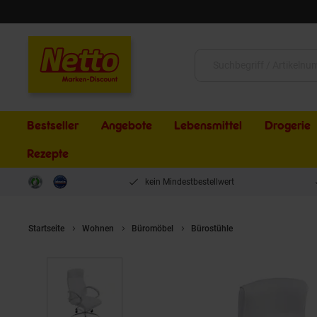
Schließen
Suche:
Bestseller
Angebote
Lebensmittel
Drogerie
Rezepte
kein Mindestbestellwert
Startseite
Wohnen
Büromöbel
Bürostühle
CLP XXL Bürostuhl