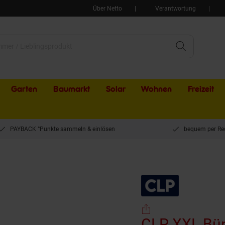
Über Netto
Verantwortung
Garten
Baumarkt
Solar
Wohnen
Freizeit
PAYBACK °Punkte sammeln & einlösen
bequem per Re
 Lausanne Kunstleder | Höhenverstellbarer Schreibtischstuhl Mit gepolsterten Arml
CLP XXL Bür