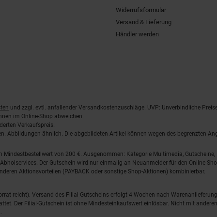
Widerrufsformular
Versand & Lieferung
Händler werden
ten
und zzgl. evtl. anfallender Versandkostenzuschläge. UVP: Unverbindliche Preis
önnen im Online-Shop abweichen.
derten Verkaufspreis.
lten. Abbildungen ähnlich. Die abgebildeten Artikel können wegen des begrenzten A
em Mindestbestellwert von 200 €. Ausgenommen: Kategorie Multimedia, Gutscheine
Abholservices. Der Gutschein wird nur einmalig an Neuanmelder für den Online-Shop
anderen Aktionsvorteilen (PAYBACK oder sonstige Shop-Aktionen) kombinierbar.
 Vorrat reicht). Versand des Filial-Gutscheins erfolgt 4 Wochen nach Warenanlieferung
stattet. Der Filial-Gutschein ist ohne Mindesteinkaufswert einlösbar. Nicht mit and
.