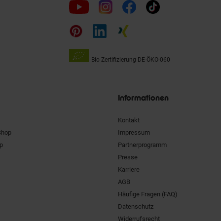
Folge
uns
auf
Bio Zertifizierung
DE-ÖKO-060
Unsere
Siegel
Informationen
Kontakt
Shop
Impressum
pp
Partnerprogramm
Presse
Karriere
AGB
Häufige Fragen (FAQ)
Datenschutz
Widerrufsrecht