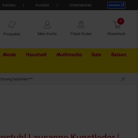
Karriere
Kontakt
Unternehmen
0
Artikel
Mein Konto
Filiale finden
Warenkorb
Prospekte
Mode
Haushalt
Multimedia
Sale
Externer Li
Reisen
chnung bezahlen***
ehnen | Drehstuhl Mit Laufrollen
ostuhl Lausanne Kunstleder |