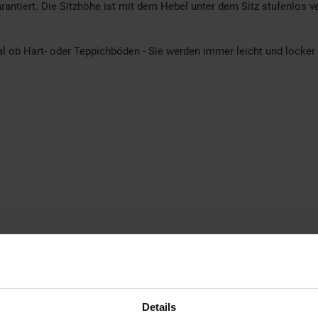
rantiert. Die Sitzhöhe ist mit dem Hebel unter dem Sitz stufenlos
gal ob Hart- oder Teppichböden - Sie werden immer leicht und locke
Details