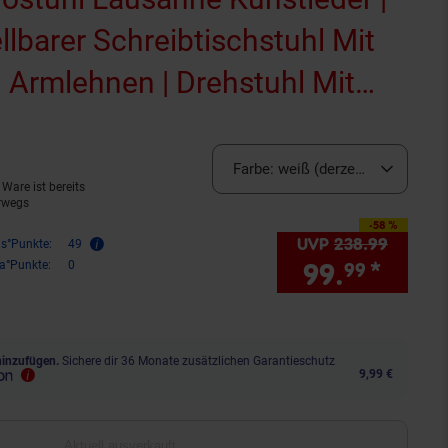
lbarer Schreibtischstuhl Mit
 Armlehnen | Drehstuhl Mit
rodukt aktuell ausverkauft)
ternen
ewertungen
Farbe:
weiß (derzeit ausverkauft
Ware ist bereits
rwegs
-58 %
Sie Sparen 58 Prozent,
UVP
238.
99
UVP : 
is°Punkte:
49
99.
*
Sie S
ra°Punkte:
0
99
hinzufügen.
Sichere dir 36 Monate zusätzlichen Garantieschutz
9,99 €
Aktuell ausverkauft