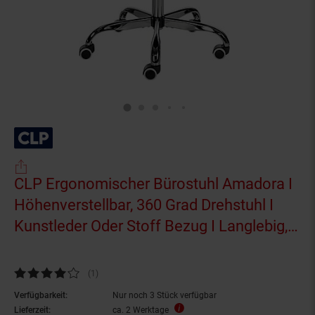
CLP Ergonomischer Bürostuhl Amadora I
Höhenverstellbar, 360 Grad Drehstuhl I
Kunstleder Oder Stoff Bezug I Langlebig,
120 kg Belastbar
Kundenbewertung: 4 von 5 Sternen
(1
Kundenbewertungen
)
Verfügbarkeit:
Nur noch 3 Stück verfügbar
Lieferzeit:
ca. 2 Werktage