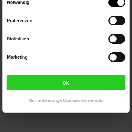
Notwendig
Leichte Verschmutzung mit feuchtem Baumwolltuch
abwischen
Oberflächen nur mit geeignetem Aufsatz absaugen
Präferenzen
Artikelnummer: 1404699006
EAN: 4251563483106
Statistiken
Artikel gehört zur Kategorie:
Bürostühle
Marketing
Bewertungen
OK
Versandinformationen
Nur notwendige Cookies verwenden
Herstellerinformationen