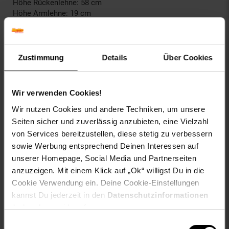
Höhe Rückenlehne: 58 cm
Höhe Armlehne: 19 cm
Max. Belastbarkeit: 120 kg
Gewicht: 11 kg
Sitz:
Zustimmung
Details
Über Cookies
Bezug: Kunstleder
Bezug: Stoff
Angenehme Sitzposition durch Rückenlehne
Wir verwenden Cookies!
Wir nutzen Cookies und andere Techniken, um unsere
Gestell:
Material: Metall in Chromoptik
Seiten sicher und zuverlässig anzubieten, eine Vielzahl
Höhenverstellbar und drehbar
von Services bereitzustellen, diese stetig zu verbessern
Inklusive 5 Leichtlaufrollen
sowie Werbung entsprechend Deinen Interessen auf
unserer Homepage, Social Media und Partnerseiten
Besonderheiten:
anzuzeigen. Mit einem Klick auf „Ok“ willigst Du in die
Eingebauter Wippmechanismus
Cookie Verwendung ein. Deine Cookie-Einstellungen
Lange Lebensdauer
kannst Du jederzeit in den
Datenschutzinformationen
Modernes Design
ändern bzw. widerrufen.
Pflegehinweise:
Einwilligungsauswahl
Keine Haushaltsreiniger verwenden