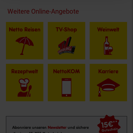
Fußzeile
Weitere Online-Angebote
Netto Reisen
TV-Shop
Weinwelt
Rezeptwelt
NettoKOM
Karriere
15€
**
Newsletter Anmeldung
Abonniere unseren
Newsletter
und sichere
Gutschein