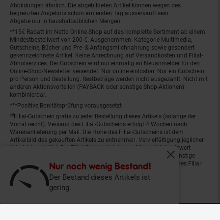
Abbildungen ähnlich. Die abgebildeten Artikel können wegen des
begrenzten Angebots schon am ersten Tag ausverkauft sein.
Abgabe nur in haushaltsüblichen Mengen!
**15€ Rabatt im Netto Online-Shop auf das komplette Sortiment ab einem
Mindestbestellwert von 200 €. Ausgenommen: Kategorie Multimedia,
Gutscheine, Bücher und Pre- & Anfangsmilchnahrung sowie gesondert
gekennzeichnete Artikel. Keine Anrechnung auf Versandkosten und Filial-
Abholservices. Der Gutschein wird nur einmalig an Neuanmelder für den
Online-Shop-Newsletter versendet. Nur online einlösbar. Nur ein Gutschein
pro Person und Bestellung. Restbeträge werden nicht ausgezahlt. Nicht mit
anderen Aktionsvorteilen (PAYBACK oder sonstige Shop-Aktionen)
kombinierbar.
***Positive Bonitätsprüfung vorausgesetzt
²⁰Filial-Gutschein gratis zu jeder Bestellung dieses Artikels (solange der
Vorrat reicht). Versand des Filial-Gutscheins erfolgt 4 Wochen nach
Warenanlieferung per Mail. Die Höhe des Filial-Gutscheins ist dem
Artikelbild des gekauften Artikels zu entnehmen. Vervielfältigung jeglicher
Art nicht gestattet. Der Filial-Gutschein ist ohne Mindesteinkaufswert
einlösbar. Nicht mit anderen Aktionsvorteilen (PAYBACK oder sonstige
Fenster schliess
Shop-Aktionen) kombinierbar. Der jeweilige Gültigkeitszeitraum des Filial-
Nur noch wenig Bestand!
Gutscheins ist darauf vermerkt.
Der Bestand dieses Artikels ist
gering.
© Netto Marken-Discount Stiftung & Co. KG |