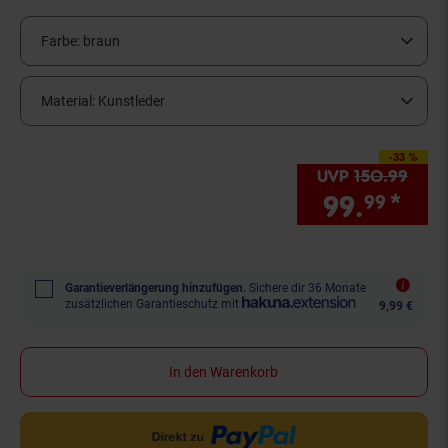
Farbe:
braun
Material:
Kunstleder
-33 %
Sie Sparen 33 Prozent
UVP
150.
99
UVP 
99.
*
Sie
99
Garantieverlängerung hinzufügen.
Sichere dir 36 Monate
zusätzlichen Garantieschutz mit
9,99 €
In den Warenkorb