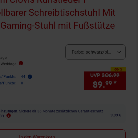
lbarer Schreibtischstuhl Mit
 Gaming-Stuhl mit Fußstütze
Sternen
ewertungen
Farbe:
schwarz/blau
Lager
2 Werktage
-56 %
Sie Sparen 56 Prozent,
UVP
206.
99
UVP : 
is°Punkte:
44
89.
*
Sie S
99
ra°Punkte:
0
hinzufügen.
Sichere dir 36 Monate zusätzlichen Garantieschutz
9,99 €
In den Warenkorb