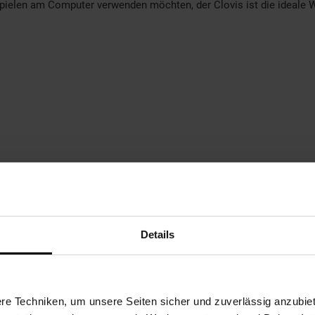
Spielen am Computer verwenden möchten, der Clovis ist die ideale Wa
Details
hen
gefeuchtetes Baumwolltuch
e Techniken, um unsere Seiten sicher und zuverlässig anzubiet