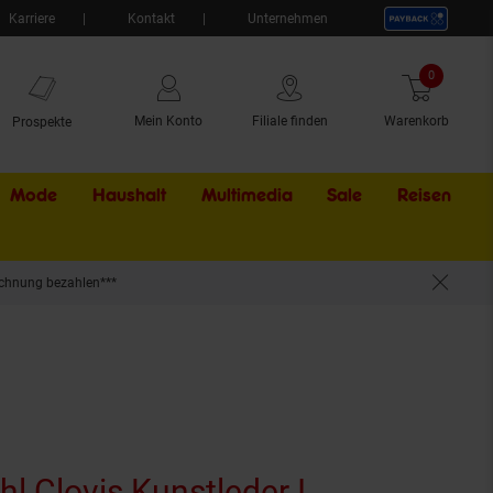
Karriere
Kontakt
Unternehmen
0
Artikel
Mein Konto
Filiale finden
Warenkorb
Prospekte
Mode
Haushalt
Multimedia
Sale
Externer Li
Reisen
chnung bezahlen***
l mit Fußstütze
l Clovis Kunstleder I