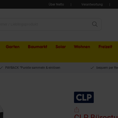
Über Netto
Verantwortung
Garten
Baumarkt
Solar
Wohnen
Freizeit
PAYBACK °Punkte sammeln & einlösen
bequem per Re
vis Kunstleder I Höhenverstellbarer Schreibtischstuhl Mit Kopfstütze I Gaming-Stuh
CLP Bürostuh