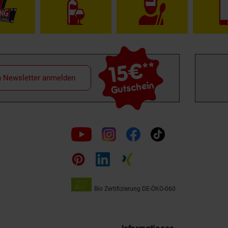
15€
**
m Newsletter anmelden
Gutschein
Folge
uns
auf
Bio Zertifizierung
DE-ÖKO-060
Unsere
Siegel
Informationen