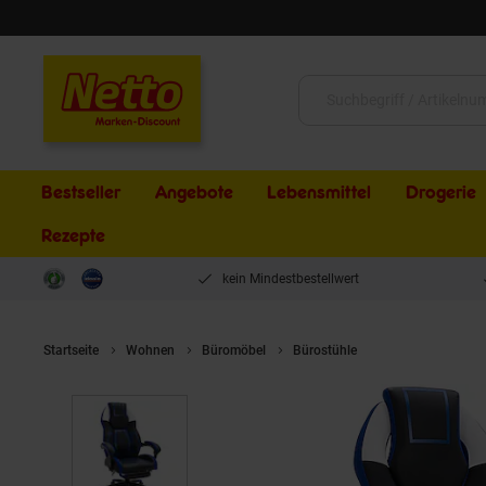
Schließen
Suche:
Bestseller
Angebote
Lebensmittel
Drogerie
Rezepte
kein Mindestbestellwert
Startseite
Wohnen
Büromöbel
Bürostühle
CLP Bürostuhl Clo