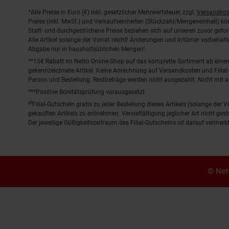
Fußnoten
*Alle Preise in Euro (€) inkl. gesetzlicher Mehrwertsteuer, zzgl.
Versandkos
Preise (inkl. MwSt.) und Verkaufseinheiten (Stückzahl/Mengeneinheit) k
Statt- und durchgestrichene Preise beziehen sich auf unseren zuvor gefor
Alle Artikel solange der Vorrat reicht! Änderungen und Irrtümer vorbeha
Abgabe nur in haushaltsüblichen Mengen!
**15€ Rabatt im Netto Online-Shop auf das komplette Sortiment ab ein
gekennzeichnete Artikel. Keine Anrechnung auf Versandkosten und Filial-
Person und Bestellung. Restbeträge werden nicht ausgezahlt. Nicht mit 
***Positive Bonitätsprüfung vorausgesetzt
²⁰Filial-Gutschein gratis zu jeder Bestellung dieses Artikels (solange der
gekauften Artikels zu entnehmen. Vervielfältigung jeglicher Art nicht ge
Der jeweilige Gültigkeitszeitraum des Filial-Gutscheins ist darauf vermerkt
© Nett