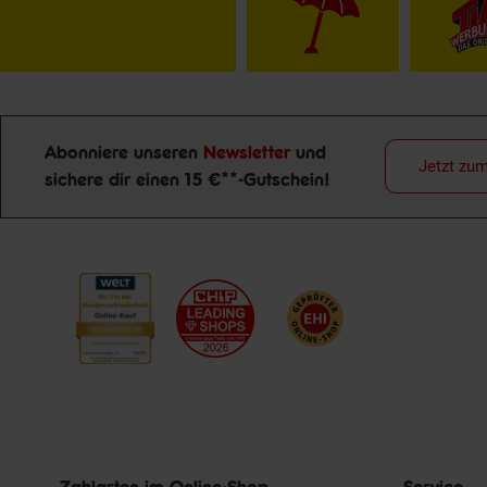
Abonniere unseren
Newsletter
und
Jetzt zu
sichere dir einen 15 €**-Gutschein!
Newsletter Anmeldung
Zahlarten im Online-Shop
Service