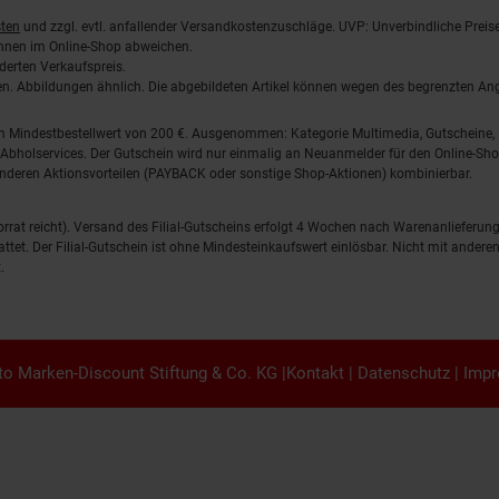
ten
und zzgl. evtl. anfallender Versandkostenzuschläge. UVP: Unverbindliche Preis
önnen im Online-Shop abweichen.
derten Verkaufspreis.
lten. Abbildungen ähnlich. Die abgebildeten Artikel können wegen des begrenzten A
em Mindestbestellwert von 200 €. Ausgenommen: Kategorie Multimedia, Gutscheine
Abholservices. Der Gutschein wird nur einmalig an Neuanmelder für den Online-Shop
anderen Aktionsvorteilen (PAYBACK oder sonstige Shop-Aktionen) kombinierbar.
 Vorrat reicht). Versand des Filial-Gutscheins erfolgt 4 Wochen nach Warenanlieferung
stattet. Der Filial-Gutschein ist ohne Mindesteinkaufswert einlösbar. Nicht mit and
.
o Marken-Discount Stiftung & Co. KG |
Kontakt
|
Datenschutz
|
Imp