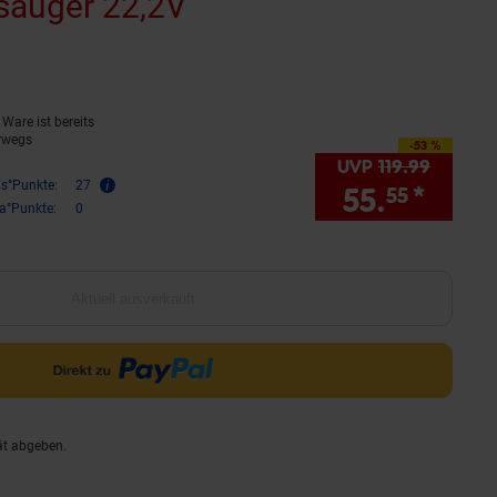
sauger 22,2V
(Produkt aktuell ausv
Sternen
bewertungen
Ware ist bereits
rwegs
-53 %
Sie Sparen 53 Prozent,
UVP
119.
99
UVP : 1
is°Punkte:
27
55.
*
Sie 
55
ra°Punkte:
0
Aktuell ausverkauft
ät abgeben.