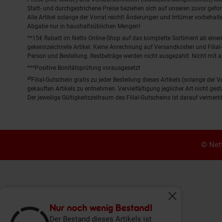
Statt- und durchgestrichene Preise beziehen sich auf unseren zuvor gefor
Alle Artikel solange der Vorrat reicht! Änderungen und Irrtümer vorbeha
Abgabe nur in haushaltsüblichen Mengen!
**15€ Rabatt im Netto Online-Shop auf das komplette Sortiment ab ein
gekennzeichnete Artikel. Keine Anrechnung auf Versandkosten und Filial-
Person und Bestellung. Restbeträge werden nicht ausgezahlt. Nicht mit 
***Positive Bonitätsprüfung vorausgesetzt
²⁰Filial-Gutschein gratis zu jeder Bestellung dieses Artikels (solange der
gekauften Artikels zu entnehmen. Vervielfältigung jeglicher Art nicht ge
Der jeweilige Gültigkeitszeitraum des Filial-Gutscheins ist darauf vermerkt
© Nett
Fenster schliess
Nur noch wenig Bestand!
Der Bestand dieses Artikels ist