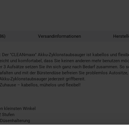
86)
Versandinformationen
Herstel
: Der "CLEANmaxx" Akku-Zyklonstaubsauger ist kabellos und flexibe
 leicht und komfortabel, dass Sie keinen anderen mehr benutzen mö
r 3 Aufsätze setzen Sie ihn sich ganz nach Bedarf zusammen. So sor
fafalten und mit der Bürstendüse befreien Sie problemlos Autositze
Akku-Zyklonstaubsauger jederzeit griffbereit.
m Zuhause – kabellos, mühelos und flexibel!
n kleinsten Winkel
2 Stufen
d Düsenhalterung
endüse, 1 x Bürstendüse, 1 x Bodendüse, 1 x Düsenhalterung, 1 x Wan