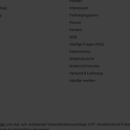
Kontakt
Shop
Impressum
pp
Partnerprogramm
Presse
Karriere
AGB
Häufige Fragen (FAQ)
Datenschutz
Widerrufsrecht
Widerrufsformular
Versand & Lieferung
Händler werden
ten
und zzgl. evtl. anfallender Versandkostenzuschläge. UVP: Unverbindliche Preis
önnen im Online-Shop abweichen.