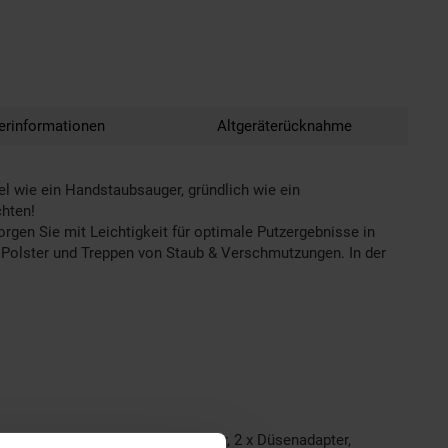
lerinformationen
Altgeräterücknahme
l wie ein Handstaubsauger, gründlich wie ein
chten!
gen Sie mit Leichtigkeit für optimale Putzergebnisse in
, Polster und Treppen von Staub & Verschmutzungen. In der
dhalterung, 1 x Verlängerungsrohr, 2 x Düsenadapter,