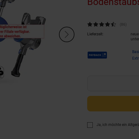
Bodenstaub
Kundenbewertung: 4,38 von 5 
(86
Kunden
)
Lieferzeit:
neue 
unte
Payback Punkte
Bas
Ext
Ja, ich möchte ein Altger