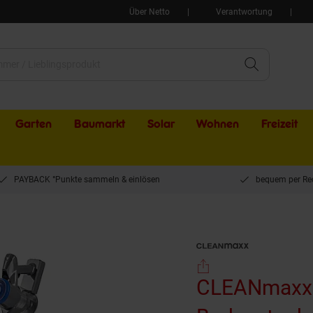
Über Netto
Verantwortung
Garten
Baumarkt
Solar
Wohnen
Freizeit
PAYBACK °Punkte sammeln & einlösen
bequem per Re
EANmaxx Akku-Hand- & Bodenstaubsauger 22,2V
CLEANmaxx 