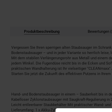
Produktbeschreibung
Bewertungen (
Vergessen Sie Ihren sperrigen alten Staubsauger im Schrank
Bodenstaubsauger – und in jeder Variante so herrlich leise,
Mit dem stabilen Verlängerungsrohr aus Metall und einem de
jedem Winkel. Die Fugendüse reicht bis in die Ecken und So
praktischen Wandhalterung ist Ihr vielseitiger "CLEANmaxx" 
Starten Sie jetzt die Zukunft des effektiven Putzens in Ihre
Hand- und Bodenstaubsauger in einem – Sauberkeit bis in de
Kabelloser Zyklonstaubsauger mit Saugkraft-Regulierung in 
Leicht entleerbarer Staubbehälter Mit praktischer Wand- un
Lieferumfang: 1 x Akku-Zyklonsauger, 1 x Ladekabel, 1 x Fug