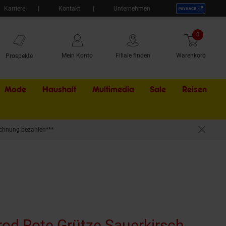
Karriere
Kontakt
Unternehmen
0
Artikel
Mein Konto
Filiale finden
Warenkorb
Prospekte
Mode
Haushalt
Multimedia
Sale
Externer Li
Reisen
chnung bezahlen***
rod Rote Grütze Sauerkirsch