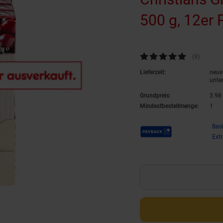
500 g, 12er 
Kundenbewertung: 5 von 5 Ste
(9
Kundenb
)
Lieferzeit:
neue 
unte
Grundpreis:
3.
98
Mindestbestellmenge:
1
Payback Punkte
Bas
Ext