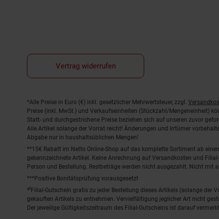
Vertrag widerrufen
Fußnoten
*Alle Preise in Euro (€) inkl. gesetzlicher Mehrwertsteuer, zzgl.
Versandkos
Preise (inkl. MwSt.) und Verkaufseinheiten (Stückzahl/Mengeneinheit) k
Statt- und durchgestrichene Preise beziehen sich auf unseren zuvor gefor
Alle Artikel solange der Vorrat reicht! Änderungen und Irrtümer vorbeha
Abgabe nur in haushaltsüblichen Mengen!
**15€ Rabatt im Netto Online-Shop auf das komplette Sortiment ab ein
gekennzeichnete Artikel. Keine Anrechnung auf Versandkosten und Filial-
Person und Bestellung. Restbeträge werden nicht ausgezahlt. Nicht mit 
***Positive Bonitätsprüfung vorausgesetzt
²⁰Filial-Gutschein gratis zu jeder Bestellung dieses Artikels (solange der
gekauften Artikels zu entnehmen. Vervielfältigung jeglicher Art nicht ge
Der jeweilige Gültigkeitszeitraum des Filial-Gutscheins ist darauf vermerkt