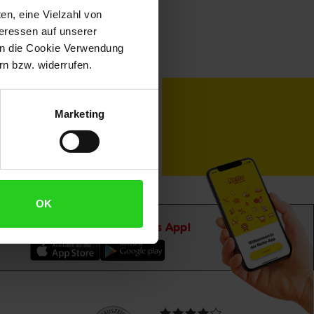
en, eine Vielzahl von
teressen auf unserer
 in die Cookie Verwendung
n bzw. widerrufen.
toKOM
Karriere
Marketing
OK
Downloade die
Netto plus App!
Unsere
Durchschnittliche