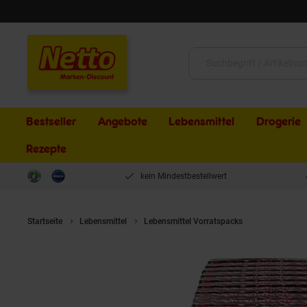
Schließen
Suche:
Bestseller
Angebote
Lebensmittel
Drogerie
Rezepte
kein Mindestbestellwert
Startseite
Lebensmittel
Lebensmittel Vorratspacks
Christians G