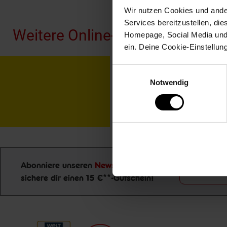
Fußzeile
Wir nutzen Cookies und ander
Services bereitzustellen, di
Weitere Online-Angebote
Homepage, Social Media und P
ein. Deine Cookie-Einstellun
Netto Reisen
TV-
Einwilligungsauswahl
Notwendig
Abonniere unseren
Newsletter
und
Jetzt zu
sichere dir einen 15 €**-Gutschein!
Newsletter Anmeldung