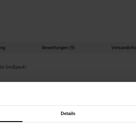
ung
Bewertungen (9)
Versandinf
als Großpack!
Details