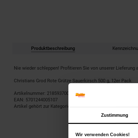
Produktbeschreibung
Kennzeichn
Nie wieder schleppen! Profitieren Sie von unserer Lieferung 
Christians Grod Rote Grütze Sauerkirsch 500 g, 12er Pack
Artikelnummer: 2185937000
EAN: 5701244005107
Artikel gehört zur Kategorie:
Lebensmittel Vorratspacks
Zustimmung
Wir verwenden Cookies!