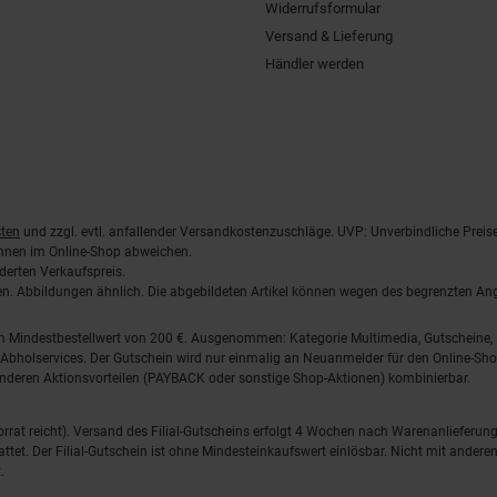
Widerrufsformular
Versand & Lieferung
Händler werden
ten
und zzgl. evtl. anfallender Versandkostenzuschläge. UVP: Unverbindliche Preis
önnen im Online-Shop abweichen.
derten Verkaufspreis.
lten. Abbildungen ähnlich. Die abgebildeten Artikel können wegen des begrenzten A
em Mindestbestellwert von 200 €. Ausgenommen: Kategorie Multimedia, Gutscheine
Abholservices. Der Gutschein wird nur einmalig an Neuanmelder für den Online-Shop
anderen Aktionsvorteilen (PAYBACK oder sonstige Shop-Aktionen) kombinierbar.
 Vorrat reicht). Versand des Filial-Gutscheins erfolgt 4 Wochen nach Warenanlieferung
stattet. Der Filial-Gutschein ist ohne Mindesteinkaufswert einlösbar. Nicht mit and
.