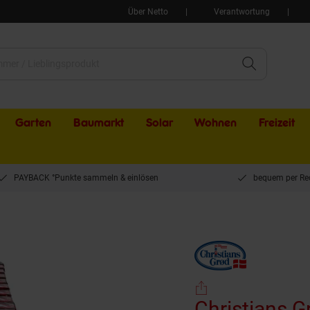
Über Netto
Verantwortung
Garten
Baumarkt
Solar
Wohnen
Freizeit
PAYBACK °Punkte sammeln & einlösen
bequem per Re
rod Rote Grütze Sauerkirsch 500 g, 12er Pack
Christians G