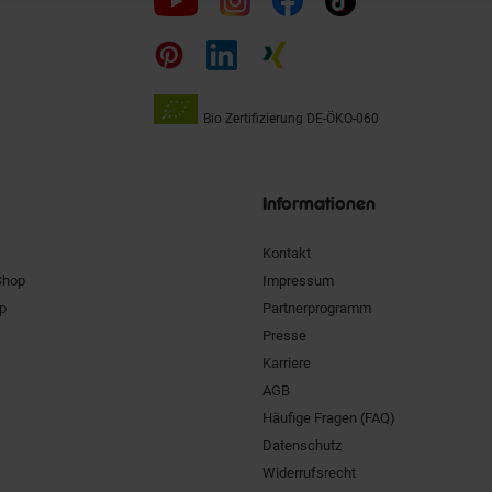
uns
auf
Bio Zertifizierung
DE-ÖKO-060
Unsere
Siegel
Informationen
Kontakt
Shop
Impressum
pp
Partnerprogramm
Presse
Karriere
AGB
Häufige Fragen (FAQ)
Datenschutz
Widerrufsrecht