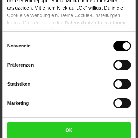
unserer Homepage, Social Media und Partnerseiten
anzuzeigen. Mit einem Klick auf „Ok“ willigst Du in die
Cookie Verwendung ein. Deine Cookie-Einstellungen
Kennzeichnung
kannst Du jederzeit in den
Datenschutzinformationen
ändern bzw. widerrufen.
Bewertungen
Einwilligungsauswahl
Notwendig
Versandinformationen
Präferenzen
Herstellerinformationen
Statistiken
Fußzeile
Weitere Online-Angebote
Marketing
Netto Reisen
TV-Shop
Weinwelt
OK