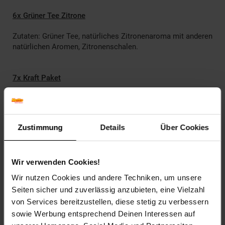
6x Grüner Tee Zitrone
Zutaten: Grüner Tee, natürliches Zitronenaroma mit anderen
natürlichen Aromen, Zitronenschalen.
7x Kraft Paket
Zutaten: Grüner Tee, Aroma (Orange), Ingwer,
Orangenschalen.
Zustimmung
Details
Über Cookies
4x Sonnengruss
Zutaten: Grüner Tee, Aroma (Vanille), Vanille.
Wir verwenden Cookies!
Wir nutzen Cookies und andere Techniken, um unsere
Artikelnummer: 2684203000
Seiten sicher und zuverlässig anzubieten, eine Vielzahl
EAN: 4316268454261
von Services bereitzustellen, diese stetig zu verbessern
Artikel gehört zur Kategorie:
Tee
sowie Werbung entsprechend Deinen Interessen auf