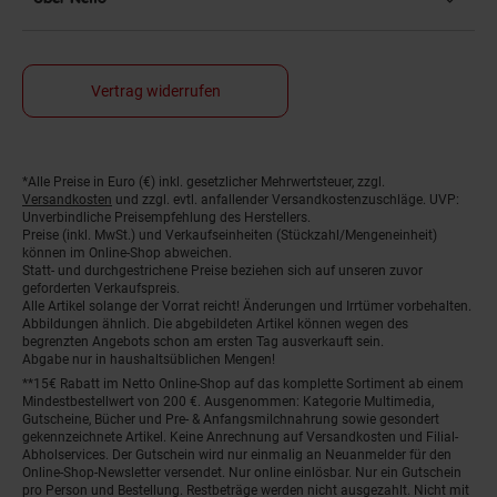
Vertrag widerrufen
*Alle Preise in Euro (€) inkl. gesetzlicher Mehrwertsteuer, zzgl.
Fußnoten
Versandkosten
und zzgl. evtl. anfallender Versandkostenzuschläge. UVP:
Unverbindliche Preisempfehlung des Herstellers.
Preise (inkl. MwSt.) und Verkaufseinheiten (Stückzahl/Mengeneinheit)
können im Online-Shop abweichen.
Statt- und durchgestrichene Preise beziehen sich auf unseren zuvor
geforderten Verkaufspreis.
Alle Artikel solange der Vorrat reicht! Änderungen und Irrtümer vorbehalten.
Abbildungen ähnlich. Die abgebildeten Artikel können wegen des
begrenzten Angebots schon am ersten Tag ausverkauft sein.
Abgabe nur in haushaltsüblichen Mengen!
**15€ Rabatt im Netto Online-Shop auf das komplette Sortiment ab einem
Mindestbestellwert von 200 €. Ausgenommen: Kategorie Multimedia,
Gutscheine, Bücher und Pre- & Anfangsmilchnahrung sowie gesondert
gekennzeichnete Artikel. Keine Anrechnung auf Versandkosten und Filial-
Abholservices. Der Gutschein wird nur einmalig an Neuanmelder für den
Online-Shop-Newsletter versendet. Nur online einlösbar. Nur ein Gutschein
pro Person und Bestellung. Restbeträge werden nicht ausgezahlt. Nicht mit