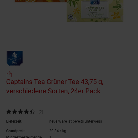
Captains Tea Grüner Tee 43,75 g,
verschiedene Sorten, 24er Pack
(Produkt akt
Kundenbewertung: 4,5 von 5 Sternen
(2
Kundenbewertungen
)
Lieferzeit:
neue Ware ist bereits unterwegs
Grundpreis:
20.
34
/ kg
20,
34
€ pro Kilogramm
Mindestbestellmenge:
1